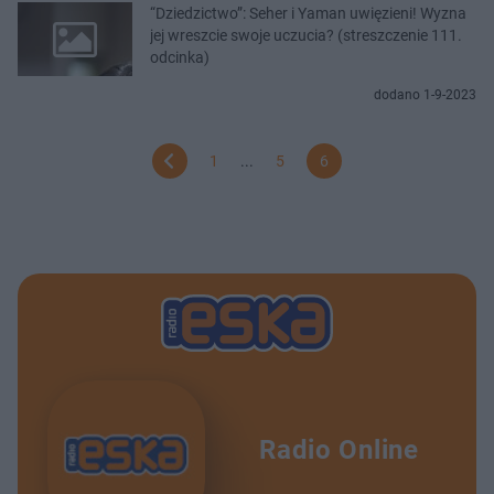
“Dziedzictwo”: Seher i Yaman uwięzieni! Wyzna
jej wreszcie swoje uczucia? (streszczenie 111.
odcinka)
dodano 1-9-2023
1
...
5
6
Radio Online