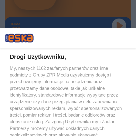
TERAZ
GRAMY
Drogi Użytkowniku,
My, naszych 1162 zaufanych partnerów oraz inne
Żaden utwór zamieszczony w serwisie nie może być powielany i
podmioty z Grupy ZPR Media uzyskujemy dostęp i
rozpowszechniany lub dalej rozpowszechniany w jakikolwiek sposób (w
tym także elektroniczny lub mechaniczny) na jakimkolwiek polu
przechowujemy informacje na urządzeniu oraz
eksploatacji w jakiejkolwiek formie, włącznie z umieszczaniem w Internecie
przetwarzamy dane osobowe, takie jak unikalne
bez pisemnej zgody właściciela praw. Jakiekolwiek użycie lub
wykorzystanie utworów w całości lub w części z naruszeniem prawa, tzn.
identyfikatory, standardowe informacje wysyłane przez
bez właściwej zgody, jest zabronione pod groźbą kary i może być ścigane
urządzenie czy dane przeglądania w celu zapewniania
prawnie.
spersonalizowanych reklam, wybór spersonalizowanych
treści, pomiar reklam i treści, badanie odbiorców oraz
ulepszanie usług. Za zgodą Użytkownika my i Zaufani
Partnerzy możemy używać dokładnych danych
geolokalizacyjnych oraz aktywnie skanować