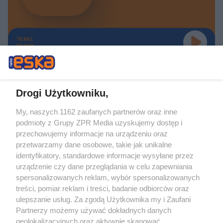
TERAZ
GRAMY
Drogi Użytkowniku,
My, naszych 1162 zaufanych partnerów oraz inne
Żaden utwór zamieszczony w serwisie nie może być powielany i
podmioty z Grupy ZPR Media uzyskujemy dostęp i
rozpowszechniany lub dalej rozpowszechniany w jakikolwiek sposób (w
tym także elektroniczny lub mechaniczny) na jakimkolwiek polu
przechowujemy informacje na urządzeniu oraz
eksploatacji w jakiejkolwiek formie, włącznie z umieszczaniem w Internecie
przetwarzamy dane osobowe, takie jak unikalne
bez pisemnej zgody właściciela praw. Jakiekolwiek użycie lub
wykorzystanie utworów w całości lub w części z naruszeniem prawa, tzn.
identyfikatory, standardowe informacje wysyłane przez
bez właściwej zgody, jest zabronione pod groźbą kary i może być ścigane
urządzenie czy dane przeglądania w celu zapewniania
prawnie.
spersonalizowanych reklam, wybór spersonalizowanych
treści, pomiar reklam i treści, badanie odbiorców oraz
ulepszanie usług. Za zgodą Użytkownika my i Zaufani
Partnerzy możemy używać dokładnych danych
geolokalizacyjnych oraz aktywnie skanować