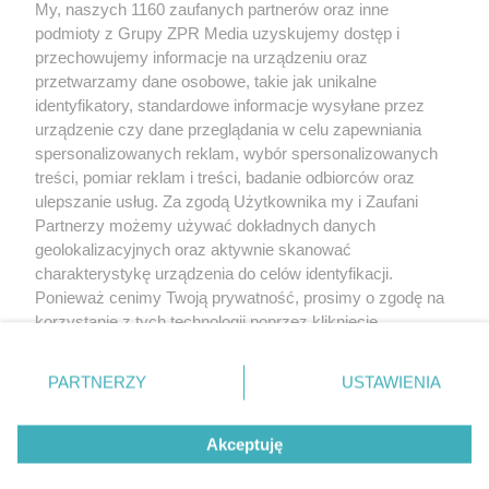
My, naszych 1160 zaufanych partnerów oraz inne
Żaden utwór zamieszczony w serwisie nie może być powielany i
podmioty z Grupy ZPR Media uzyskujemy dostęp i
rozpowszechniany lub dalej rozpowszechniany w jakikolwiek sposób (w
tym także elektroniczny lub mechaniczny) na jakimkolwiek polu
przechowujemy informacje na urządzeniu oraz
eksploatacji w jakiejkolwiek formie, włącznie z umieszczaniem w Internecie
przetwarzamy dane osobowe, takie jak unikalne
bez pisemnej zgody właściciela praw. Jakiekolwiek użycie lub
wykorzystanie utworów w całości lub w części z naruszeniem prawa, tzn.
identyfikatory, standardowe informacje wysyłane przez
bez właściwej zgody, jest zabronione pod groźbą kary i może być ścigane
urządzenie czy dane przeglądania w celu zapewniania
prawnie.
spersonalizowanych reklam, wybór spersonalizowanych
treści, pomiar reklam i treści, badanie odbiorców oraz
ulepszanie usług. Za zgodą Użytkownika my i Zaufani
Partnerzy możemy używać dokładnych danych
geolokalizacyjnych oraz aktywnie skanować
charakterystykę urządzenia do celów identyfikacji.
O nas
Ponieważ cenimy Twoją prywatność, prosimy o zgodę na
korzystanie z tych technologii poprzez kliknięcie
Informacje prawne
„Akceptuję”. Zgoda jest dobrowolna i zawsze możesz ją
zmienić/wycofać klikając przycisk ustawień prywatności
Nasze serwisy
PARTNERZY
USTAWIENIA
znajdujący się w lewym dolnym rogu strony
. Niektóre
rodzaje przetwarzania danych nie wymagają zgody
© 2026 Grupa ZPR Media
Akceptuję
użytkownika, ale masz prawo sprzeciwić się takiemu
przetwarzaniu. Preferencje będą miały zastosowanie tylko
ESKA Story
Dołącz
Słuchaj
Wygraj