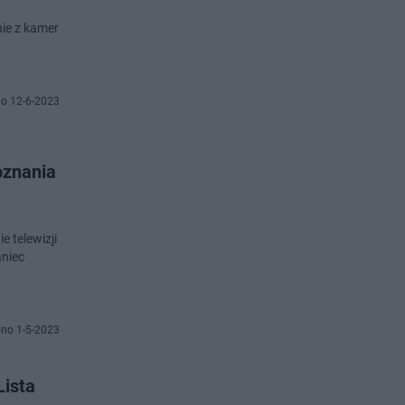
ie z kamer
o 12-6-2023
oznania
e telewizji
aniec
no 1-5-2023
Lista