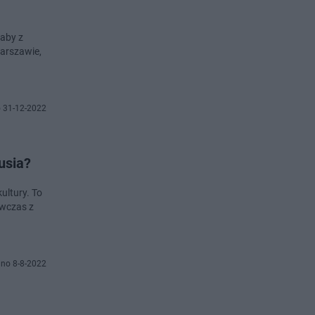
 aby z
Warszawie,
 31-12-2022
usia?
kultury. To
ówczas z
no 8-8-2022