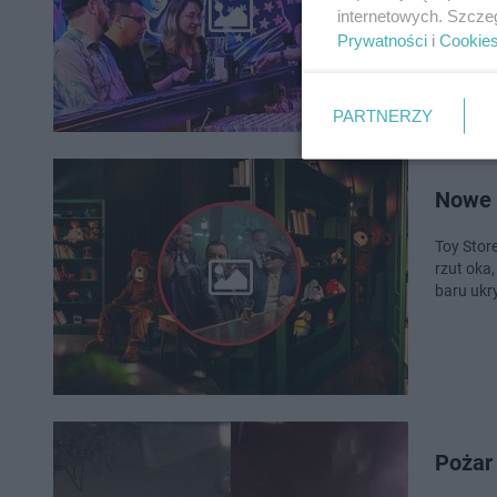
Sosnowcu
internetowych. Szcze
w tym ro
Prywatności
i
Cookie
PARTNERZY
Nowe 
Toy Stor
rzut oka
baru ukr
Pożar