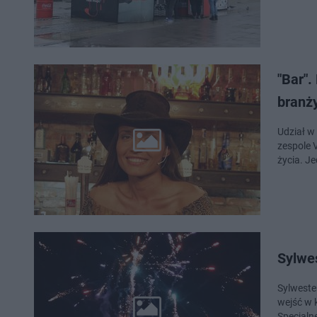
"Bar".
branży
Udział w
zespole 
życia. J
Sylwe
Sylweste
wejść w 
Specjaln