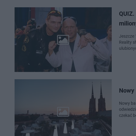
QUIZ. 
milion
Jeszcze 
Reality 
ulubiony
Nowy 
Nowy bar
odwiedzi
czekać b