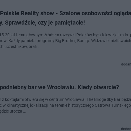
Polskie Reality show - Szalone osobowości ogląda
y. Sprawdźcie, czy je pamiętacie!
15-20 lat temu głównym źródłem rozrywki Polaków była telewizja i m.in.
show. Każdy pamięta programy Big Brother, Bar itp. Widzowie mieli swoic
ch uczestników, brali…
dodan
podniebny bar we Wrocławiu. Kiedy otwarcie?
 z koktajlami otwiera się w centrum Wrocławia. The Bridge Sky Bar będ
ć w klimatycznej lokalizacji, na terenie historycznego Ostrowa Tumskiego
ędzie urocza …
dodan