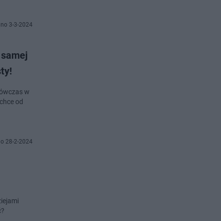
no 3-3-2024
j samej
ty!
 wówczas w
 chce od
o 28-2-2024
iejami
ć?