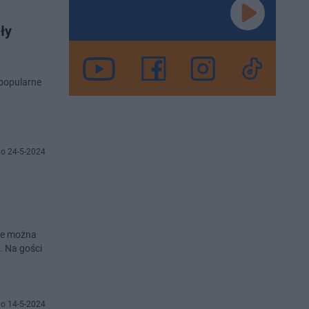
ły
 popularne
h
o 24-5-2024
zie można
. Na gości
o 14-5-2024