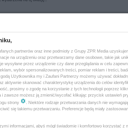
dodano
niku,
zy w Polsce szkolny bar sałatkowy wraca do życia
fanych partnerów oraz inne podmioty z Grupy ZPR Media uzyskujem
zka w Gliwicach, ten doskonale zna szkolny bar sałatkowy "U Króla Stasia
cje na urządzeniu oraz przetwarzamy dane osobowe, takie jak unika
kadę sklepik działał w kultowym "okrąglaczku" przy starówce. Teraz jed
je wysyłane przez urządzenie czy dane przeglądania w celu zapewn
y lokal znalazł nowe…
klam, wybór spersonalizowanych treści, pomiar reklam i treści, bad
 zgodą Użytkownika my i Zaufani Partnerzy możemy używać dokład
az aktywnie skanować charakterystykę urządzenia do celów identyfi
dodano
ść, prosimy o zgodę na korzystanie z tych technologii poprzez klikn
a i zawsze możesz ją zmienić/wycofać klikając przycisk ustawień pr
ogu strony
. Niektóre rodzaje przetwarzania danych nie wymagaj
iwić się takiemu przetwarzaniu. Preferencje będą miały zastosowanie
nowcu powstanie shot-bar Fuego!
ele Fuego na ul. Mariackiej w Katowicach postanowili powtórzyć swój su
szymi informacjami, abyś mógł świadomie i komfortowo korzystać z