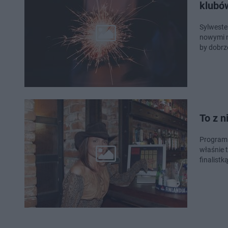
klubów
Sylweste
nowymi n
by dobrz
To z n
Program B
właśnie 
finalistką