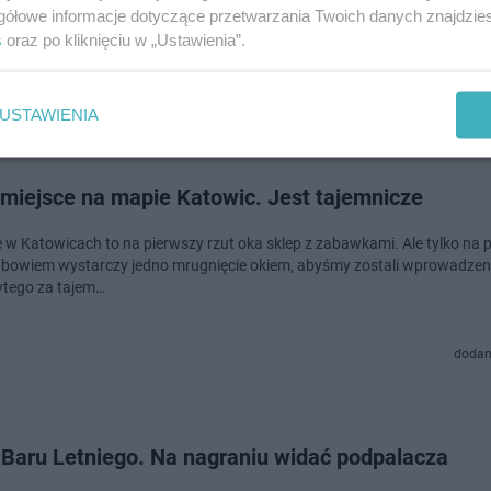
. Bar powstaje przy ul. Małachowskiego, a wielkie otwarcie ma się odby
gółowe informacje dotyczące przetwarzania Twoich danych znajdzi
ku.
s
oraz po kliknięciu w „Ustawienia”.
dodano
USTAWIENIA
miejsce na mapie Katowic. Jest tajemnicze
e w Katowicach to na pierwszy rzut oka sklep z zabawkami. Ale tylko na 
, bowiem wystarczy jedno mrugnięcie okiem, abyśmy zostali wprowadzeni
ytego za tajem…
dodan
 Baru Letniego. Na nagraniu widać podpalacza