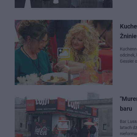
Kuchenne 
Żnini
Kuchenne 
odcinek,
Gessler 
"Mure
baru
Bar Lussi
latach dz
nieforma