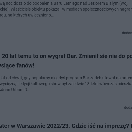
wą noc doszło do podpalenia Baru Letniego nad Jeziorem Białym (woj.
kie). Właściciele obiektu pokazali w mediach społecznościowych nagran
ngu, na których uwieczniono…
dodan
20 lat temu to on wygrał Bar. Zmienił się nie do p
ysiące fanów!
 lat od chwili, gdy popularny niegdyś program Bar zadebiutował na anteni
Zwycięzcą I edycji kultowego show był zaledwie 18-letni wówczas mieszk
drian Urban. D…
doda
ster w Warszawie 2022/23. Gdzie iść na imprezę? 