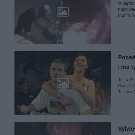
W piątko
mazowiec
monitori
Ponad 
i ma t
To już 20
Polsat. 
Tczewa A
Sylwe