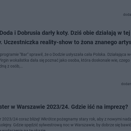
doda
 Doda i Dobrusia darły koty. Dziś obie działają w te
. Uczestniczka reality-show to żona znanego artys
 programie "Bar" sprawił, że o Dodzie usłyszała cała Polska. Działająca
Virgin wokalistka dała się poznać jako osoba, która doskonale wie, czego
edną z osób,…
dodan
ster w Warszawie 2023/24. Gdzie iść na imprezę?
r 2023/24 coraz bliżej! Wkrótce pożegnamy stary rok, aby z nowymi nadz
kolejny. Gdzie spędzić sylwestrową noc w Warszawie, by dobrze się bawi
e wydarzenia na tę okazję…