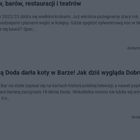
, barów, restauracji i teatrów
r 2022/23 zbliża się wielkimi krokami. Już wkrótce pożegnamy stary rok,
adziejami i planami wejść w kolejny. Gdzie spędzić sylwestrową noc w 
e się bawić? Spec…
dodano
ią Doda darła koty w Barze! Jak dziś wygląda Dobr
ar na stałe zapisał się na kartach historii polskiej telewizji, a nawet pop
tam karierę zaczynała 18-letnia Doda. Wokalistka mocno nie lubiła się w
 II e…
doda