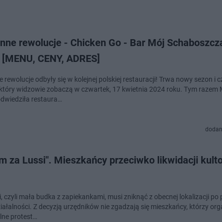
rewolucje - Chicken Go - Bar Mój Schaboszczak w
e [MENU, CENY, ADRES]
rewolucje odbyły się w kolejnej polskiej restauracji! Trwa nowy sezon i 
 który widzowie zobaczą w czwartek, 17 kwietnia 2024 roku. Tym razem
odwiedziła restaura…
dodan
m za Lussi". Mieszkańcy przeciwko likwidacji kul
, czyli mała budka z zapiekankami, musi zniknąć z obecnej lokalizacji po
iałalności. Z decyzją urzędników nie zgadzają się mieszkańcy, którzy org
lne protest…