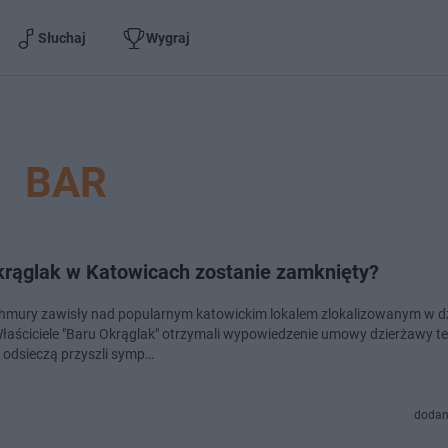
Słuchaj
Wygraj
BAR
krąglak w Katowicach zostanie zamknięty?
hmury zawisły nad popularnym katowickim lokalem zlokalizowanym w dz
ele "Baru Okrąglak" otrzymali wypowiedzenie umowy dzierżawy terenu.
 odsieczą przyszli symp…
dodan