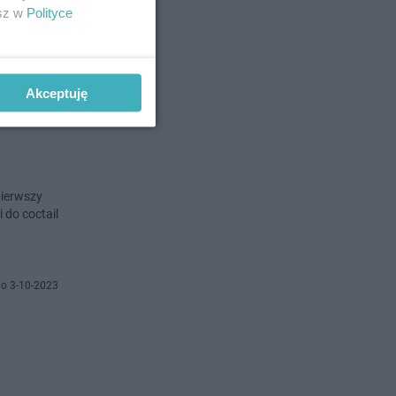
ć jeszcze
esz w
Polityce
 18-10-2023
Akceptuję
pierwszy
 do coctail
o 3-10-2023