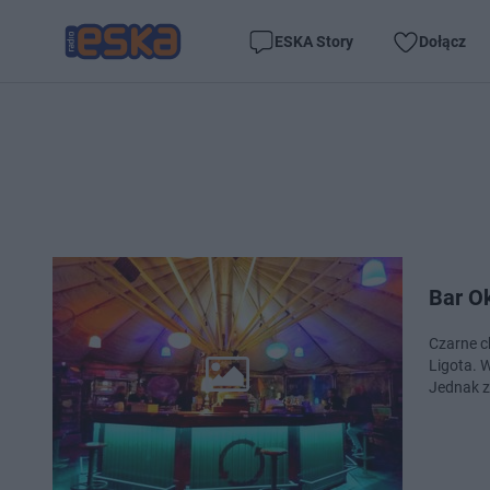
ESKA Story
Dołącz
Bar O
Czarne c
Ligota. Właścici
Jednak z