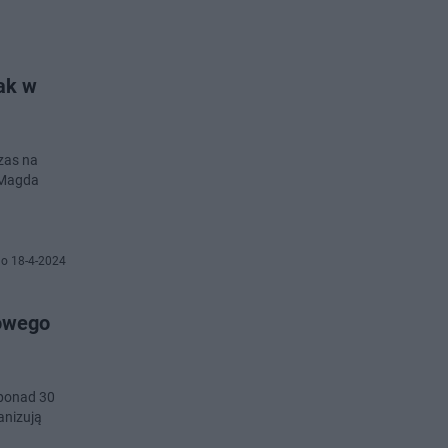
czas na
 Magda
o 18-4-2024
towego
 ponad 30
anizują