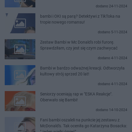
dodano 24-11-2024
bambi i OKI są parą? Detektywi z TikToka na
tropie nowego romansu!
dodano 5-11-2024
Zestaw Bambi w Mc Donald's robi furorę.
Sprawdziłam, czy jest się czym zachwycać
dodano 4-11-2024
Bambi w bardzo odważnej kreacji. Odtworzyła
kultowy strój sprzed 20 lat!
dodano 4-11-2024
Seniorzy oceniają rap w "ESKA Reakcje".
Oberwało się Bambi!
dodano 14-10-2024
Fani bambi oszaleli na punkcie jej zestawu z
McDonald's. Tak oceniła go Katarzyna Bosacka:
"Jeden wielki śmieć"