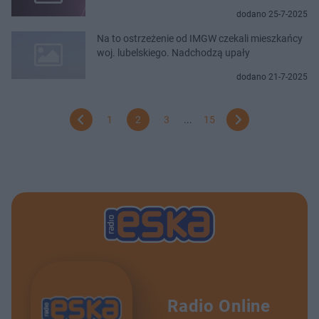
dodano 25-7-2025
Na to ostrzeżenie od IMGW czekali mieszkańcy
woj. lubelskiego. Nadchodzą upały
dodano 21-7-2025
1
2
3
...
15
Radio Online