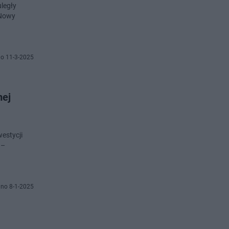
uległy
 Nowy
o 11-3-2025
mej
estycji
 –
no 8-1-2025