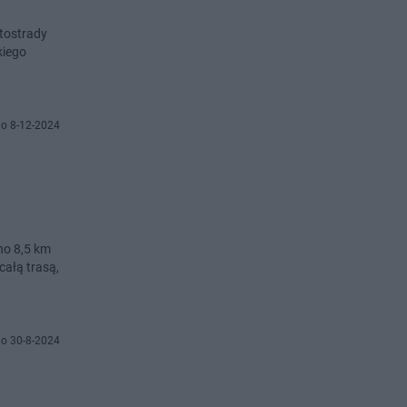
tostrady
kiego
o 8-12-2024
no 8,5 km
ałą trasą,
o 30-8-2024