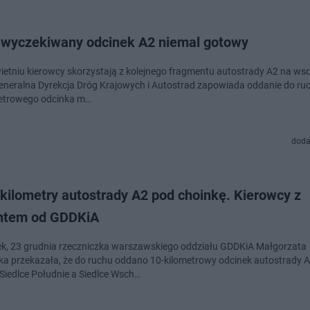
 wyczekiwany odcinek A2 niemal gotowy
ietniu kierowcy skorzystają z kolejnego fragmentu autostrady A2 na ws
Generalna Dyrekcja Dróg Krajowych i Autostrad zapowiada oddanie do ruc
etrowego odcinka m…
doda
kilometry autostrady A2 pod choinkę. Kierowcy z
ntem od GDDKiA
k, 23 grudnia rzeczniczka warszawskiego oddziału GDDKiA Małgorzata
a przekazała, że do ruchu oddano 10-kilometrowy odcinek autostrady 
Siedlce Południe a Siedlce Wsch…