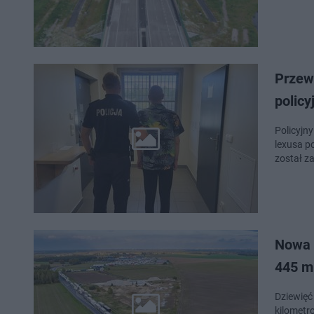
Przew
policy
Policyjn
lexusa p
został z
Nowa 
445 ml
Dziewięć 
kilometr