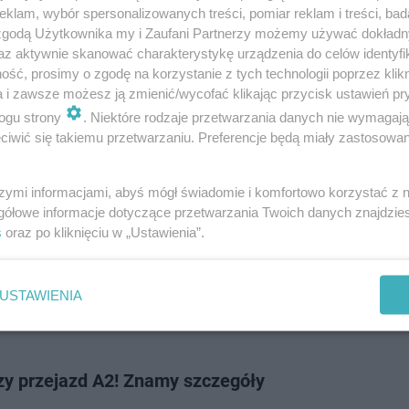
d podpisały umowę na dofinansowanie ze środków Programu Fundusze
klam, wybór spersonalizowanych treści, pomiar reklam i treści, bad
ie na Infrastrukturę, Klimat, Środowi…
 zgodą Użytkownika my i Zaufani Partnerzy możemy używać dokład
az aktywnie skanować charakterystykę urządzenia do celów identyfi
ść, prosimy o zgodę na korzystanie z tych technologii poprzez klikn
dodan
a i zawsze możesz ją zmienić/wycofać klikając przycisk ustawień pr
ogu strony
. Niektóre rodzaje przetwarzania danych nie wymagaj
iwić się takiemu przetwarzaniu. Preferencje będą miały zastosowanie
 ogłosiła przetarg na projekt i budowę autostrad
skim
szymi informacjami, abyś mógł świadomie i komfortowo korzystać z
gółowe informacje dotyczące przetwarzania Twoich danych znajdzi
ga w woj. lubelskim staje się faktem. Ogłoszono przetarg na projekt i 
s
oraz po kliknięciu w „Ustawienia”.
 km autostrady A2 pomiędzy węzłem Biała Podlaska a rejonem miejsco
. To pierwsze tego typu po…
USTAWIENIA
doda
zy przejazd A2! Znamy szczegóły