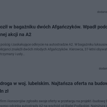
dodano
oził w bagażniku dwóch Afgańczyków. Wpadł pod
jnej akcji na A2
y pościg i zaskakujące odkrycie na autostradzie A2. W bagażniku luksus
olicjanci znaleźli dwóch młodych Afgańczyków. Kierowca, 37-letni obywat
atrzymany i usły…
dodan
droga w woj. lubelskim. Najtańsza oferta na budo
n zł
firm i konsorcjów zgłosiło swoje oferty w przetargu na projekt i budowę 
owego odcinka autostrady A2 na wschód od Białej Podlaskiej. Najniższa 