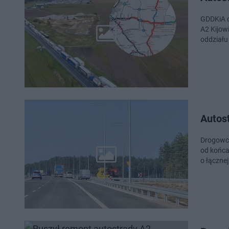
GDDKiA o
A2 Kijow
oddziału
Autost
Drogowcy
od końca
o łącznej