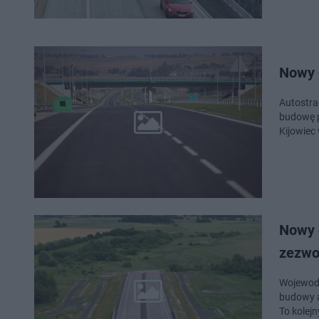
Nowy 
Autostra
budowę p
Kijowiec
Nowy 
zezwo
Wojewoda
budowy a
To kolej