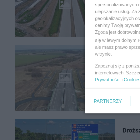
Autostra
spersonalizowanych re
Europejsk
ulepszanie usług. Za
geolokalizacyjnych or
cenimy Twoją prywatno
Zgoda jest dobrowoln
się w lewym dolnym r
ale masz prawo sprzec
GDDKiA
witrynie.
lubel
Zapoznaj się z poniż
internetowych. Szcze
Nowa dro
Prywatności
i
Cookie
ponad 16
Kijowiec
PARTNERZY
Drożs