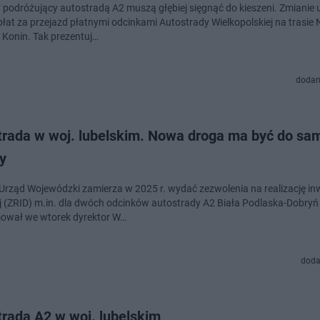
 podróżujący autostradą A2 muszą głębiej sięgnąć do kieszeni. Zmianie 
płat za przejazd płatnymi odcinkami Autostrady Wielkopolskiej na trasie
 Konin. Tak prezentuj…
dodan
trada w woj. lubelskim. Nowa droga ma być do sa
y
 Urząd Wojewódzki zamierza w 2025 r. wydać zezwolenia na realizację inw
 (ZRID) m.in. dla dwóch odcinków autostrady A2 Biała Podlaska-Dobryń
ował we wtorek dyrektor W…
doda
trada A2 w woj. lubelskim