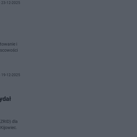
 23-12-2025
towanie i
jscowości
 19-12-2025
ydał
(ZRID) dla
Kijowiec.