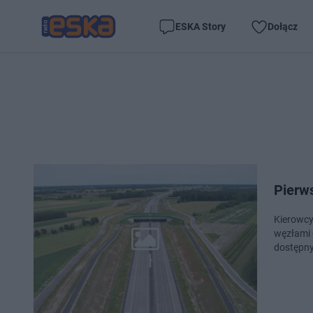
ESKA Story
Dołącz
Pierws
Kierowcy
węzłami 
dostępny