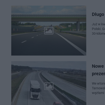
Długo
Już w kw
Polski. 
30-kilom
Nowe 
preze
We wtore
Tarnowsk
węzłami 