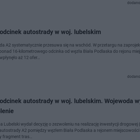
dodano
odcinek autostrady w woj. lubelskim
da A2 systematycznie przesuwa się na wschód. W przetargu na zaprojek
onad 16-kilometrowego odcinka od węzła Biała Podlaska do rejonu mie
 wpłynęło aż 12 ofer…
dodano
odcinek autostrady w woj. lubelskim. Wojewoda w
lenie
 Lubelski wydał decyzję o zezwoleniu na realizację inwestycji drogowej 
utostrady A2 pomiędzy węzłem Biała Podlaska a rejonem miejscowości 
ny fragment tras…