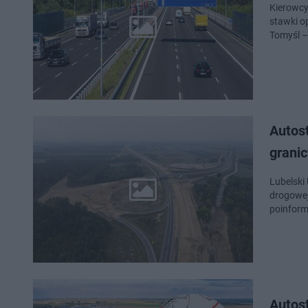
Kierowcy
stawki o
Tomyśl –
Autos
granic
Lubelski
drogowej
poinform
Autos