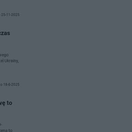
 25-11-2025
czas
owego
el Ukrainy,
o 18-8-2025
wę to
9-
cena to