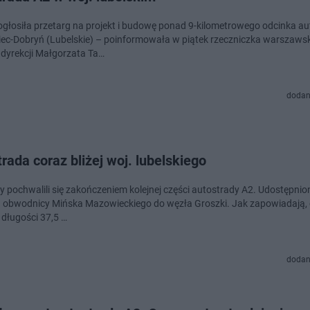
głosiła przetarg na projekt i budowę ponad 9-kilometrowego odcinka au
iec-Dobryń (Lubelskie) – poinformowała w piątek rzeczniczka warszaws
 dyrekcji Małgorzata Ta…
dodan
rada coraz bliżej woj. lubelskiego
 pochwalili się zakończeniem kolejnej części autostrady A2. Udostępnio
 obwodnicy Mińska Mazowieckiego do węzła Groszki. Jak zapowiadają, c
 długości 37,5 …
dodan