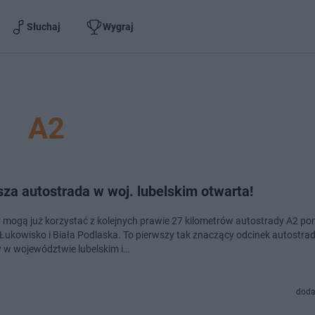
Słuchaj
Wygraj
A2
za autostrada w woj. lubelskim otwarta!
 mogą już korzystać z kolejnych prawie 27 kilometrów autostrady A2 po
Łukowisko i Biała Podlaska. To pierwszy tak znaczący odcinek autostra
 w województwie lubelskim i…
doda