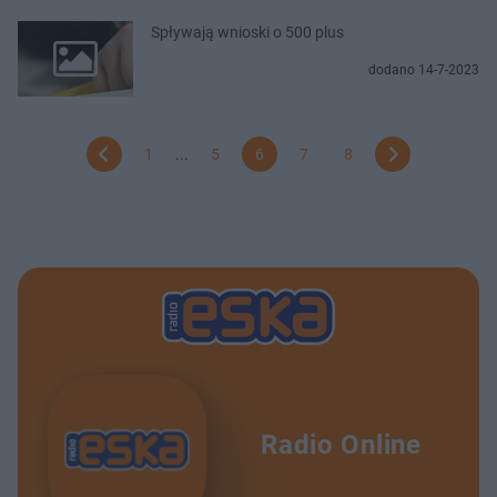
Spływają wnioski o 500 plus
dodano 14-7-2023
1
...
5
6
7
8
Radio Online