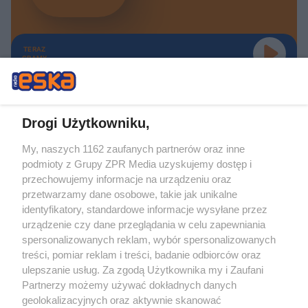
TERAZ
GRAMY
Drogi Użytkowniku,
My, naszych 1162 zaufanych partnerów oraz inne
Żaden utwór zamieszczony w serwisie nie może być powielany i
podmioty z Grupy ZPR Media uzyskujemy dostęp i
rozpowszechniany lub dalej rozpowszechniany w jakikolwiek sposób (w
tym także elektroniczny lub mechaniczny) na jakimkolwiek polu
przechowujemy informacje na urządzeniu oraz
eksploatacji w jakiejkolwiek formie, włącznie z umieszczaniem w Internecie
przetwarzamy dane osobowe, takie jak unikalne
bez pisemnej zgody właściciela praw. Jakiekolwiek użycie lub
wykorzystanie utworów w całości lub w części z naruszeniem prawa, tzn.
identyfikatory, standardowe informacje wysyłane przez
bez właściwej zgody, jest zabronione pod groźbą kary i może być ścigane
urządzenie czy dane przeglądania w celu zapewniania
prawnie.
spersonalizowanych reklam, wybór spersonalizowanych
treści, pomiar reklam i treści, badanie odbiorców oraz
ulepszanie usług. Za zgodą Użytkownika my i Zaufani
Partnerzy możemy używać dokładnych danych
geolokalizacyjnych oraz aktywnie skanować