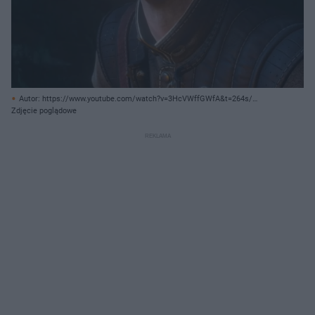
Autor: https://www.youtube.com/watch?v=3HcVWffGWfA&t=264s/
Archiwum prywatne
Zdjęcie poglądowe