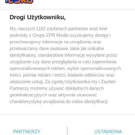
Drogi Użytkowniku,
My, naszych 1162 zaufanych partnerów oraz inne
Żaden utwór zamieszczony w serwisie nie może być powielany i
podmioty z Grupy ZPR Media uzyskujemy dostęp i
rozpowszechniany lub dalej rozpowszechniany w jakikolwiek sposób (w
tym także elektroniczny lub mechaniczny) na jakimkolwiek polu
przechowujemy informacje na urządzeniu oraz
eksploatacji w jakiejkolwiek formie, włącznie z umieszczaniem w
przetwarzamy dane osobowe, takie jak unikalne
Internecie bez pisemnej zgody właściciela praw. Jakiekolwiek użycie lub
identyfikatory, standardowe informacje wysyłane przez
wykorzystanie utworów w całości lub w części z naruszeniem prawa,
tzn. bez właściwej zgody, jest zabronione pod groźbą kary i może być
urządzenie czy dane przeglądania w celu zapewniania
ścigane prawnie.
spersonalizowanych reklam, wybór spersonalizowanych
treści, pomiar reklam i treści, badanie odbiorców oraz
ulepszanie usług. Za zgodą Użytkownika my i Zaufani
Partnerzy możemy używać dokładnych danych
geolokalizacyjnych oraz aktywnie skanować
charakterystykę urządzenia do celów identyfikacji.
Ponieważ cenimy Twoją prywatność, prosimy o zgodę na
O nas
korzystanie z tych technologii poprzez kliknięcie
Informacje prawne
„Akceptuję”. Zgoda jest dobrowolna i zawsze możesz ją
zmienić/wycofać klikając przycisk ustawień prywatności
PARTNERZY
USTAWIENIA
Nasze serwisy