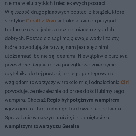
nie ma wielu płytkich i nieciekawych postaci.
Większość drugoplanowych postaci z książek, które
spotykał
Geralt z Rivii
w trakcie swoich przygód
trudno określić jednoznacznie mianem złych lub
dobrych. Postacie z sagi mają swoje wady i zalety,
które powodują, że łatwiej nam jest się z nimi
utożsamiać, bo nie są ideałami. Niewątpliwie burzliwa
przeszłość Regisa może początkowo zniechęcić
czytelnika do tej postaci, ale jego postępowanie
względem towarzyszy w trakcie misji odnalezienia
Ciri
powoduje, że niezależnie od przeszłości lubimy tego
wampira. Chociaż
Regis był potężnym wampirem
wyższym
to i tak trudno go traktować jak potwora.
Sprawdźcie w naszym
quiz
ie, ile pamiętacie o
wampirzym towarzyszu Geralta
.