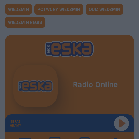
WIEDŹMIN
POTWORY WIEDŹMIN
QUIZ WIEDŹMIN
WIEDŹMIN REGIS
Radio Online
TERAZ
GRAMY