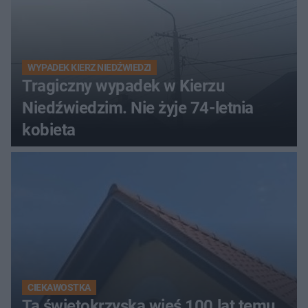
WYPADEK KIERZ NIEDŹWIEDZI
Tragiczny wypadek w Kierzu
Niedźwiedzim. Nie żyje 74-letnia
kobieta
CIEKAWOSTKA
Ta świętokrzyska wieś 100 lat temu