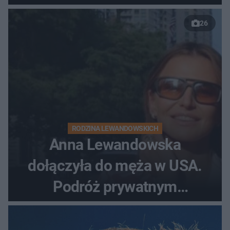
26
RODZINA LEWANDOWSKICH
Anna Lewandowska
dołączyła do męża w USA.
Podróż prywatnym
odrzutowcem to dopiero
początek!