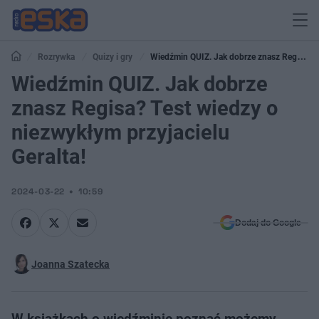
Rozrywka
Quizy i gry
Wiedźmin QUIZ. Jak dobrze znasz Regisa?
Test wiedzy o niezwykłym przyjacielu Geralta!
Wiedźmin QUIZ. Jak dobrze
znasz Regisa? Test wiedzy o
niezwykłym przyjacielu
Geralta!
2024-03-22
10:59
Dodaj do Google
Joanna Szatecka
W książkach o wiedźminie poznać możemy