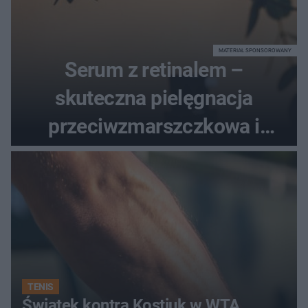
MATERIAŁ SPONSOROWANY
Serum z retinalem –
skuteczna pielęgnacja
przeciwzmarszczkowa i
regenerująca
TENIS
Świątek kontra Kostiuk w WTA