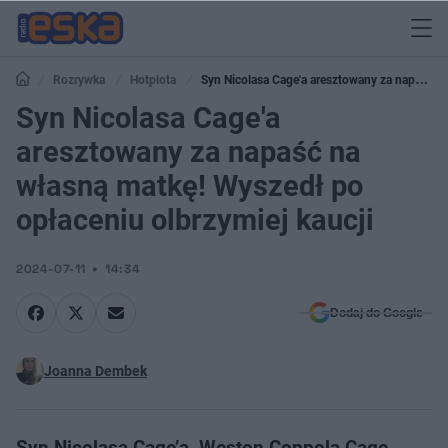
Rozrywka
Hotplota
Syn Nicolasa Cage'a aresztowany za napaść
na własną matkę! Wyszedł po opłaceniu olbrzymiej kaucji
Syn Nicolasa Cage'a
aresztowany za napaść na
własną matkę! Wyszedł po
opłaceniu olbrzymiej kaucji
2024-07-11
14:34
Dodaj do Google
Joanna Dembek
Syn Nicolasa Cage’a, Weston Coppola Cage,