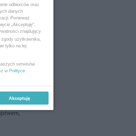
anie odbiorców oraz
Dursi. W
nych danych
erka i
kacji. Ponieważ
ięcie „Akceptuję”.
ywatności znajdujący
ą zgody użytkownika,
 tylko na tej
 naszych serwisów
esz w
Polityce
kiej.
Akceptuję
ójstwem,