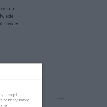
óra mimo
świecie
ałe kwiaty.
y dostęp i
lne identyfikatory,
iania