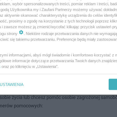
klam, wybór spersonalizowanych treści, pomiar reklam i treści, bad
 relacji była prowadząca "Hotel Paradise", Klaudia El 
 zgodą Użytkownika my i Zaufani Partnerzy możemy używać dokład
czenie w niebo balonów. Zdjęcie z tego momentu prezent
az aktywnie skanować charakterystykę urządzenia do celów identyfi
ść, prosimy o zgodę na korzystanie z tych technologii poprzez klikn
soko",
do których dołączyła białe serduszko.
a i zawsze możesz ją zmienić/wycofać klikając przycisk ustawień pr
ogu strony
. Niektóre rodzaje przetwarzania danych nie wymagaj
 Poruszające słowa kobiety na pogrzebie
iwić się takiemu przetwarzaniu. Preferencje będą miały zastosowanie
szymi informacjami, abyś mógł świadomie i komfortowo korzystać z
gółowe informacje dotyczące przetwarzania Twoich danych znajdzi
z "Hotelem Paradise" pojawiły się 17 maja wieczorem. Po
s
oraz po kliknięciu w „Ustawienia”.
informowały, że 25-latka odebrała sobie życie. Pogrzeb
odczytany został poruszający list pożegnalny Szklanows
USTAWIENIA
u sobie życia lub chcesz pomóc osobie zagrożonej samob
numerów pomocowych: