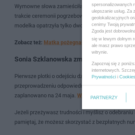
spersonalizowanych re
Wymowne słowa zamieściła na swojej instagramowej
ulepszanie usług. Za
trakcie ceremonii pogrzebowej odbyło się wypusz
geolokalizacyjnych or
cenimy Twoją prywatno
modelka opatrzyła tylko dwoma słowami:
"Leć wy
Zgoda jest dobrowoln
się w lewym dolnym r
Zobacz też:
Matka pożegnała Sonię Szklanowską.
ale masz prawo sprzec
witrynie.
Sonia Szklanowska zmarła
Zapoznaj się z poniż
internetowych. Szcze
Pierwsze plotki o odejściu dziewczyny związanej 
Prywatności
i
Cookie
przeprowadzeniu odpowiednich procedur służby po
zaplanowano na 24 maja.
W trakcie uroczystości 
PARTNERZY
Jeżeli przeżywasz trudności i myślisz o odebrani
pamiętaj, że możesz skorzystać z bezpłatnych 