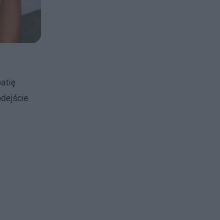
atię
odejście