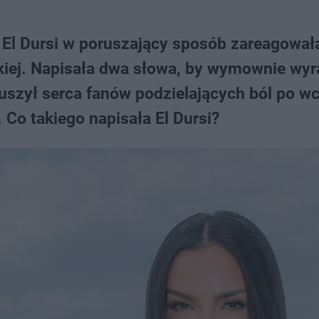
 El Dursi w poruszający sposób zareagował
iej. Napisała dwa słowa, by wymownie wyra
oruszył serca fanów podzielających ból po w
. Co takiego napisała El Dursi?