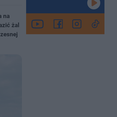
a na
zić żal
czesnej