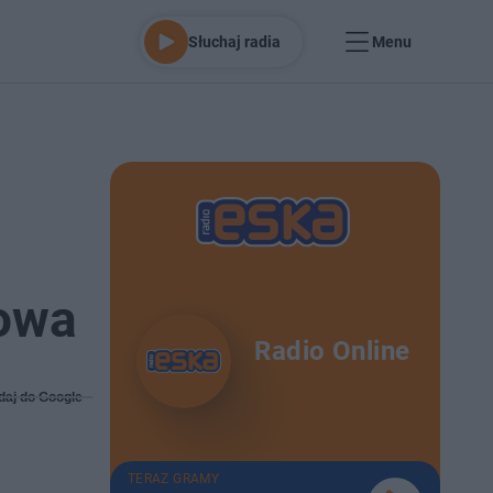
Słuchaj radia
Menu
łowa
Radio Online
daj do Google
TERAZ GRAMY