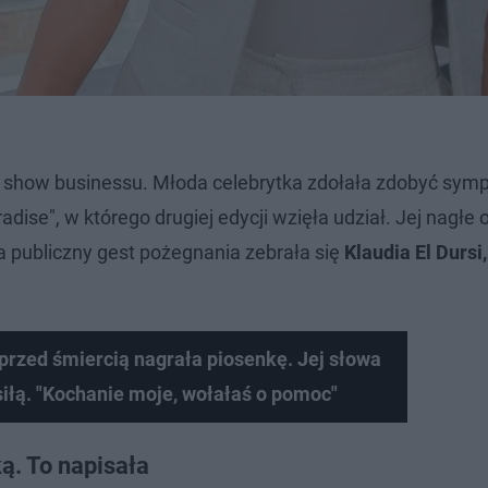
show businessu. Młoda celebrytka zdołała zdobyć symp
adise", w którego drugiej edycji wzięła udział. Jej nagłe 
na publiczny gest pożegnania zebrała się
Klaudia El Dursi,
rzed śmiercią nagrała piosenkę. Jej słowa
siłą. "Kochanie moje, wołałaś o pomoc"
ą. To napisała