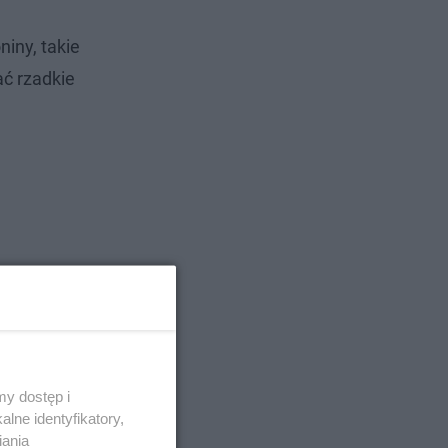
niny, takie
ać rzadkie
y dostęp i
lne identyfikatory,
iania