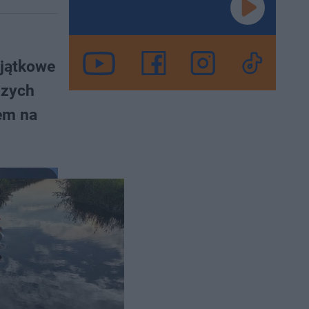
yjątkowe
szych
em na