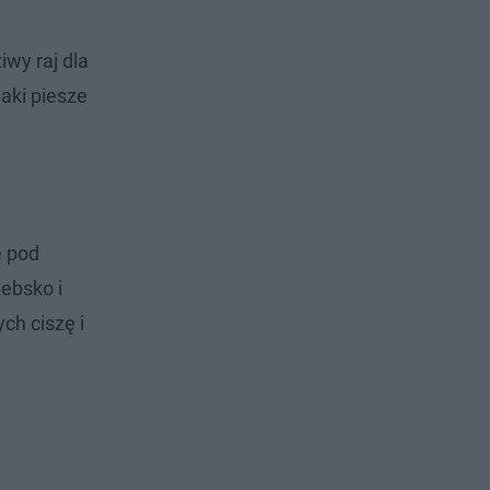
iwy raj dla
laki piesze
ę pod
Łebsko i
ch ciszę i