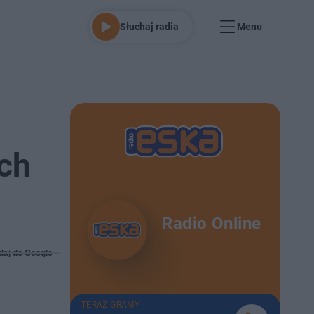
Słuchaj radia
Menu
ych
Radio Online
daj do Google
TERAZ GRAMY