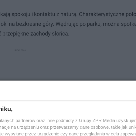
kają spokoju i kontaktu z naturą. Charakterystyczne poło
doki na bezkresne góry. Wędrując po parku, można spotk
iać przepiękne zachody słońca.
niku,
fanych partnerów oraz inne podmioty z Grupy ZPR Media uzyskujem
cje na urządzeniu oraz przetwarzamy dane osobowe, takie jak unika
je wysyłane przez urządzenie czy dane przeglądania w celu zapewn