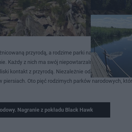
różnicowaną przyrodą, a rodzime parki narodowe uważane
ie. Każdy z nich ma swój niepowtarzalny urok, oferując
ski kontakt z przyrodą. Niezależnie od pory roku, znajd
h w piersiach. Oto pięć rodzimych parków narodowych, któ
rodowy. Nagranie z pokładu Black Hawk