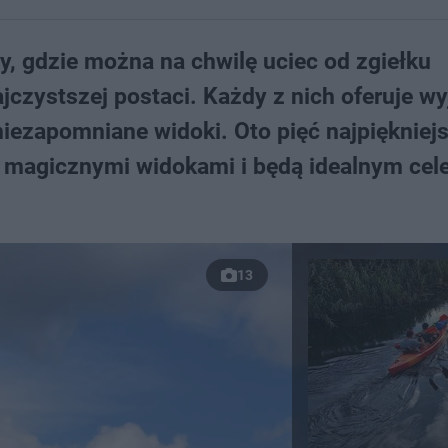
y, gdzie można na chwilę uciec od zgiełku
ajczystszej postaci. Każdy z nich oferuje w
z niezapomniane widoki. Oto pięć najpiękniej
 magicznymi widokami i będą idealnym cel
13