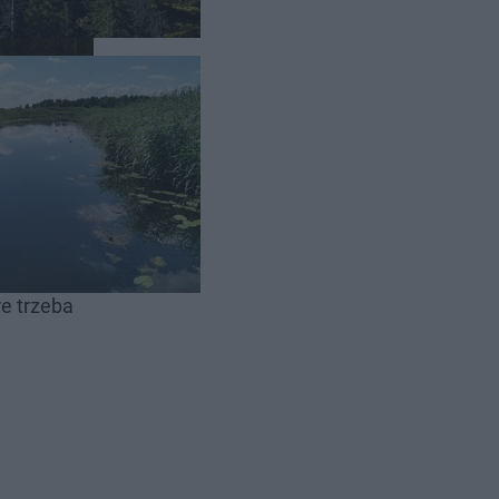
 są za
ziesz w nim
re trzeba