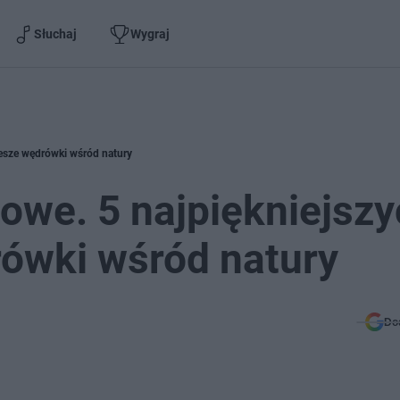
Słuchaj
Wygraj
piesze wędrówki wśród natury
dowe. 5 najpiękniejsz
rówki wśród natury
Do