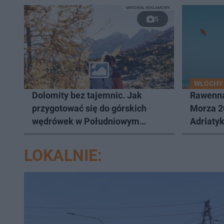
MATERIAŁ REKLAMOWY
5
WŁOCHY
Dolomity bez tajemnic. Jak
Rawenna
przygotować się do górskich
Morza 2
wędrówek w Południowym
Adriaty
Tyrolu?
LOKALNIE: