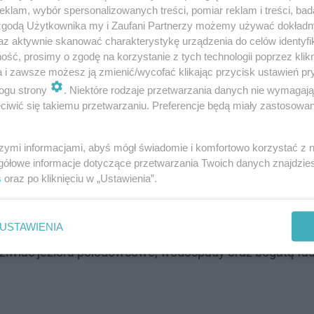
klam, wybór spersonalizowanych treści, pomiar reklam i treści, bad
 zgodą Użytkownika my i Zaufani Partnerzy możemy używać dokład
az aktywnie skanować charakterystykę urządzenia do celów identyfi
ść, prosimy o zgodę na korzystanie z tych technologii poprzez klikn
ropie, będący jednocześnie rezerwatem przyrody UNESC
a i zawsze możesz ją zmienić/wycofać klikając przycisk ustawień pr
ego pierwotnego lasu na kontynencie, gdzie od lat króluj
ogu strony
. Niektóre rodzaje przetwarzania danych nie wymagaj
 pełni docenić piękno pierwontej przyrody i docenić pa
iwić się takiemu przetwarzaniu. Preferencje będą miały zastosowanie
szymi informacjami, abyś mógł świadomie i komfortowo korzystać z
gółowe informacje dotyczące przetwarzania Twoich danych znajdzi
s
oraz po kliknięciu w „Ustawienia”.
skich Tatr, to prawdziwy raj dla miłośników górskich w
USTAWIENIA
 czy Giewont, oraz malownicze doliny, w tym Dolina Pięci
dziwiać jeziora polodowcowe, wodospady oraz bogatą fa