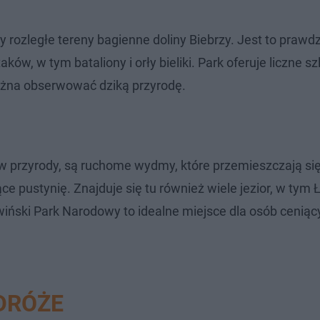
rozległe tereny bagienne doliny Biebrzy. Jest to prawdz
ów, w tym bataliony i orły bieliki. Park oferuje liczne sz
ożna obserwować dziką przyrodę.
ów przyrody, są ruchome wydmy, które przemieszczają si
 pustynię. Znajduje się tu również wiele jezior, w tym 
iński Park Narodowy to idealne miejsce dla osób ceniący
DRÓŻE