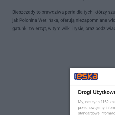
Bieszczady to prawdziwa perła dla tych, którzy szu
jak Połonina Wetlińska, oferują niezapomniane wi
gatunki zwierząt, w tym wilki i rysie, oraz podziw
Drogi Użytkow
My, naszych 1162 zau
przechowujemy informa
standardowe informac