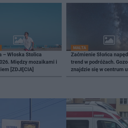
MALTA
 – Włoska Stolica
Zaćmienie Słońca napę
026. Między mozaikami i
trend w podróżach. Gozo
kiem [ZDJĘCIA]
znajdzie się w centrum 