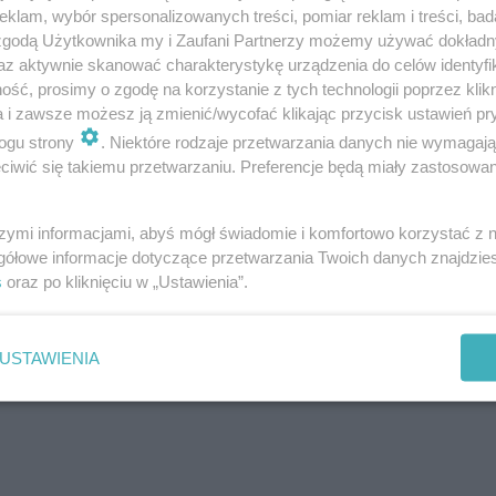
klam, wybór spersonalizowanych treści, pomiar reklam i treści, bad
 zgodą Użytkownika my i Zaufani Partnerzy możemy używać dokład
az aktywnie skanować charakterystykę urządzenia do celów identyfi
ść, prosimy o zgodę na korzystanie z tych technologii poprzez klikn
a i zawsze możesz ją zmienić/wycofać klikając przycisk ustawień pr
ogu strony
. Niektóre rodzaje przetwarzania danych nie wymagaj
iwić się takiemu przetwarzaniu. Preferencje będą miały zastosowanie
szymi informacjami, abyś mógł świadomie i komfortowo korzystać z
gółowe informacje dotyczące przetwarzania Twoich danych znajdzi
s
oraz po kliknięciu w „Ustawienia”.
USTAWIENIA