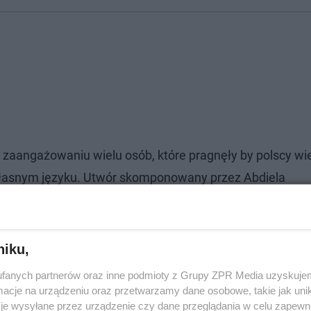
zaangażowaniu wielu osób, które pragnęły by polscy wie
łasnym języku. Utwór skomponowany przez Abdiela
niku,
fanych partnerów oraz inne podmioty z Grupy ZPR Media uzyskujem
cje na urządzeniu oraz przetwarzamy dane osobowe, takie jak unika
je wysyłane przez urządzenie czy dane przeglądania w celu zapewn