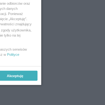
anie odbiorców oraz
nych danych
kacji. Ponieważ
ięcie „Akceptuję”.
ywatności znajdujący
ą zgody użytkownika,
 tylko na tej
 naszych serwisów
esz w
Polityce
Akceptuję