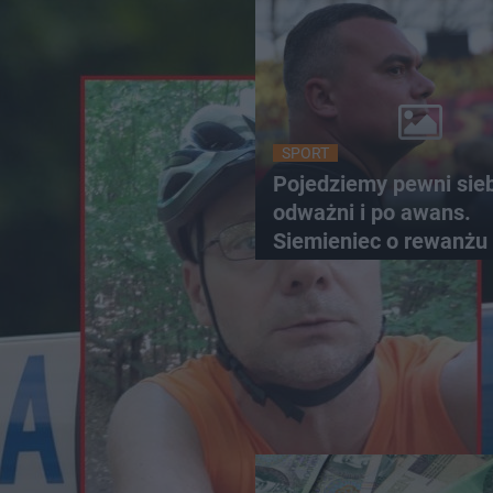
SPORT
Pojedziemy pewni sieb
odważni i po awans.
Siemieniec o rewanżu
Szkocji