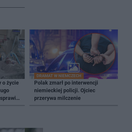
DRAMAT W NIEMCZECH
 o życie
Polak zmarł po interwencji
ługo
niemieckiej policji. Ojciec
 sprawie
przerywa milczenie