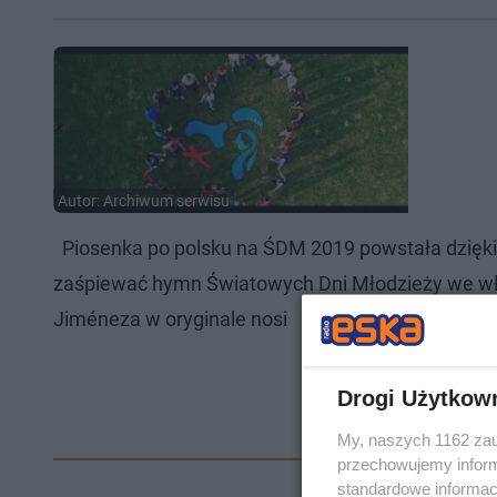
Autor: Archiwum serwisu
Piosenka po polsku na ŚDM 2019 powstała dzięki 
zaśpiewać hymn Światowych Dni Młodzieży we w
Jiméneza w oryginale nosi
Drogi Użytkow
My, naszych 1162 zau
przechowujemy informa
standardowe informac