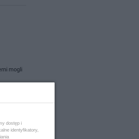
rni mogli
Zobacz
y dostęp i
lne identyfikatory,
iania