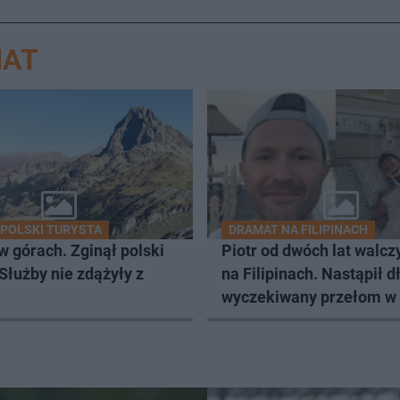
IAT
E POLSKI TURYSTA
DRAMAT NA FILIPINACH
 górach. Zginął polski
Piotr od dwóch lat walczy
 Służby nie zdążyły z
na Filipinach. Nastąpił d
wyczekiwany przełom w
jego powrotu