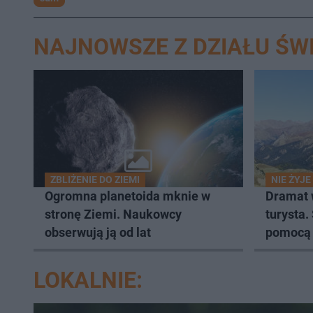
NAJNOWSZE Z DZIAŁU ŚW
ZBLIŻENIE DO ZIEMI
NIE ŻYJ
Ogromna planetoida mknie w
Dramat w
stronę Ziemi. Naukowcy
turysta.
obserwują ją od lat
pomocą
LOKALNIE: