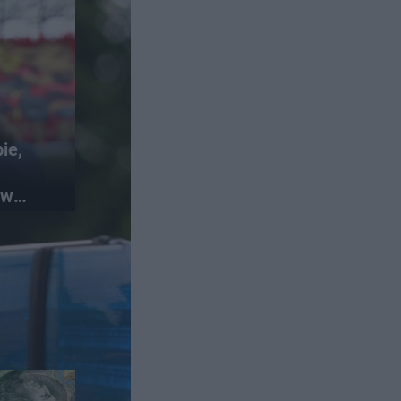
ie,
 w