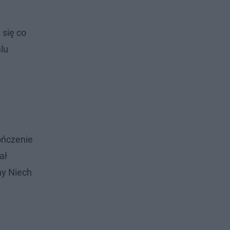
 się co
lu
ończenie
ał
ny Niech