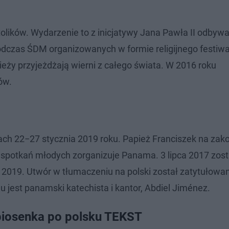
olików. Wydarzenie to z inicjatywy Jana Pawła II odbywa
 podczas ŚDM organizowanych w formie religijnego festiwa
eży przyjeżdżają wierni z całego świata. W 2016 roku
ów.
ach 22−27 stycznia 2019 roku. Papież Franciszek na zak
 spotkań młodych zorganizuje Panama. 3 lipca 2017 zost
019. Utwór w tłumaczeniu na polski został zatytułowa
jest panamski katechista i kantor, Abdiel Jiménez.
iosenka po polsku TEKST