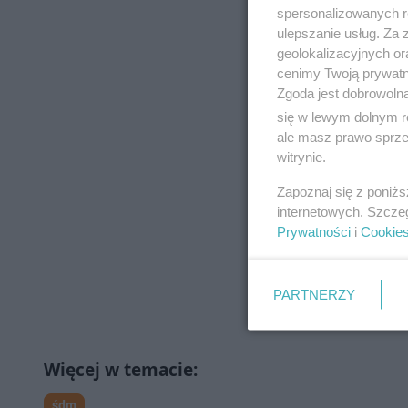
spersonalizowanych re
ulepszanie usług. Za
geolokalizacyjnych or
cenimy Twoją prywatno
Zgoda jest dobrowoln
się w lewym dolnym r
ale masz prawo sprzec
witrynie.
Zapoznaj się z poniż
internetowych. Szcze
Prywatności
i
Cookie
PARTNERZY
śdm