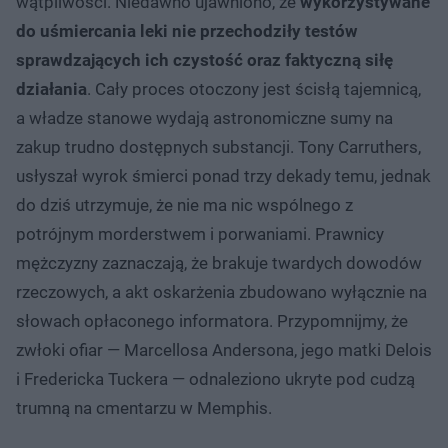
wątpliwości. Niedawno ujawniono, że
wykorzystywane
do uśmiercania leki nie przechodziły testów
sprawdzających ich czystość oraz faktyczną siłę
działania
. Cały proces otoczony jest ścisłą tajemnicą,
a władze stanowe wydają astronomiczne sumy na
zakup trudno dostępnych substancji. Tony Carruthers,
usłyszał wyrok śmierci ponad trzy dekady temu, jednak
do dziś utrzymuje, że nie ma nic wspólnego z
potrójnym morderstwem i porwaniami. Prawnicy
mężczyzny zaznaczają, że brakuje twardych dowodów
rzeczowych, a akt oskarżenia zbudowano wyłącznie na
słowach opłaconego informatora. Przypomnijmy, że
zwłoki ofiar — Marcellosa Andersona, jego matki Delois
i Fredericka Tuckera — odnaleziono ukryte pod cudzą
trumną na cmentarzu w Memphis.