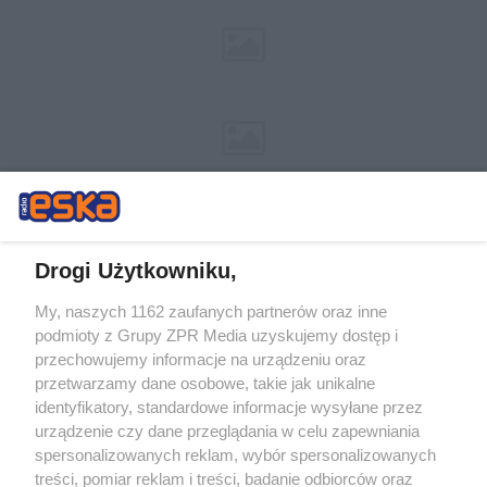
Drogi Użytkowniku,
My, naszych 1162 zaufanych partnerów oraz inne
Żaden utwór zamieszczony w serwisie nie może być powielany i
podmioty z Grupy ZPR Media uzyskujemy dostęp i
rozpowszechniany lub dalej rozpowszechniany w jakikolwiek sposób (w
tym także elektroniczny lub mechaniczny) na jakimkolwiek polu
przechowujemy informacje na urządzeniu oraz
eksploatacji w jakiejkolwiek formie, włącznie z umieszczaniem w
przetwarzamy dane osobowe, takie jak unikalne
Internecie bez pisemnej zgody właściciela praw. Jakiekolwiek użycie lub
identyfikatory, standardowe informacje wysyłane przez
wykorzystanie utworów w całości lub w części z naruszeniem prawa,
tzn. bez właściwej zgody, jest zabronione pod groźbą kary i może być
urządzenie czy dane przeglądania w celu zapewniania
ścigane prawnie.
spersonalizowanych reklam, wybór spersonalizowanych
treści, pomiar reklam i treści, badanie odbiorców oraz