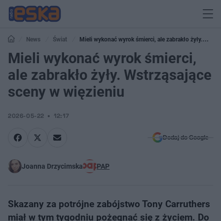
News
Świat
Mieli wykonać wyrok śmierci, ale zabrakło żyły.
Wstrząsające sceny w więzieniu
Mieli wykonać wyrok śmierci,
ale zabrakło żyły. Wstrząsające
sceny w więzieniu
2026-05-22
12:17
Dodaj do Google
Joanna Drzycimska
PAP
Skazany za potrójne zabójstwo Tony Carruthers
miał w tym tygodniu pożegnać się z życiem. Do