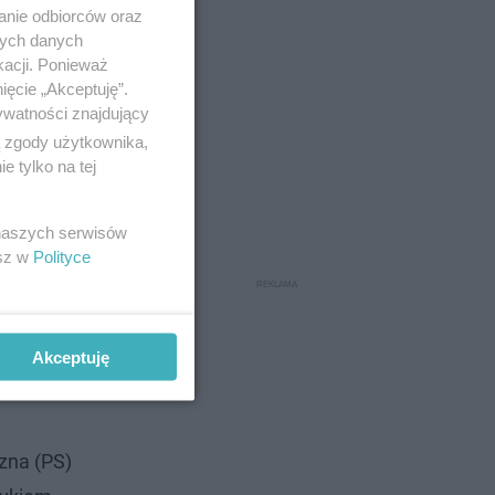
anie odbiorców oraz
nych danych
kacji. Ponieważ
ięcie „Akceptuję”.
ywatności znajdujący
ą zgody użytkownika,
 tylko na tej
denta od
imi siłami
 naszych serwisów
esz w
Polityce
 Francji
Akceptuję
czna (PS)