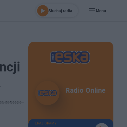
Słuchaj radia
Menu
ncji
k
Radio Online
daj do Google
TERAZ GRAMY