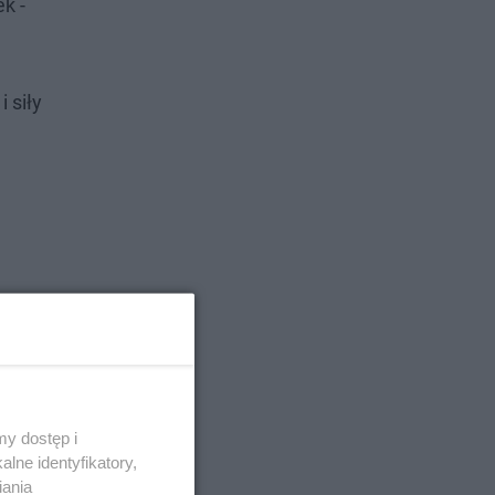
k -
 siły
y dostęp i
lne identyfikatory,
iania