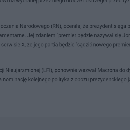
owi na wybranej przez niego drodze i ostrzegła przed ry
noczenia Narodowego (RN), oceniła, że prezydent sięga p
amentarne. Jej zdaniem "premier będzie nazywał się Jo
 serwisie X, że jego partia będzie "sądzić nowego premie
cji Nieujarzmionej (LFI), ponownie wezwał Macrona do dy
iła nominację kolejnego polityka z obozu prezydenckiego 