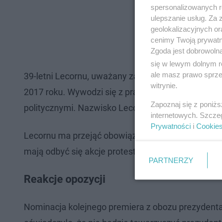
spersonalizowanych re
ulepszanie usług. Za
geolokalizacyjnych or
cenimy Twoją prywatno
Zgoda jest dobrowoln
się w lewym dolnym r
ale masz prawo sprzec
39-letni Lecornu, uważany za lojalnego współpra
witrynie.
2017 roku. Wywodzi się z prawicy (partia Republik
Zapoznaj się z poniż
politycznymi. Nazwisko Lecornu jako potencjalnego
internetowych. Szcze
Prywatności
i
Cookie
Lecornu ma przejąć obowiązki od ustępującego pr
mają odbyć się akcje protestu zwołane przez ruch
PARTNERZY
Reakcje opozycji
Nominacja kolejnego premiera z obozu prezydenta s