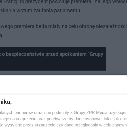
Francji to prezydent powołuje premiera i na jego wniose
yskania wotum zaufania parlamentu.
nowego premiera będą miały na celu obronę niezależności i
ą.
o bezpieczeństwie przed spotkaniem "Grupy
niku,
fanych partnerów oraz inne podmioty z Grupy ZPR Media uzyskujem
cje na urządzeniu oraz przetwarzamy dane osobowe, takie jak unika
je wysyłane przez urządzenie czy dane przeglądania w celu zapewn