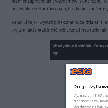
premier zaproponuje prezydentowi skład rządu. We 
pozostałych członków rządu, bez konieczności uz
Pałac Elizejski wyraził przekonanie, że działania 
kraju, a także stabilność polityczną i instytucjonaln
Władysław Kosiniak-Kamysz 
E5"
Drogi Użytkow
My, naszych 1162 zau
przechowujemy informa
standardowe informac