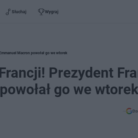
Słuchaj
Wygraj
ji Emmanuel Macron powołał go we wtorek
rancji! Prezydent Fra
powołał go we wtore
Do