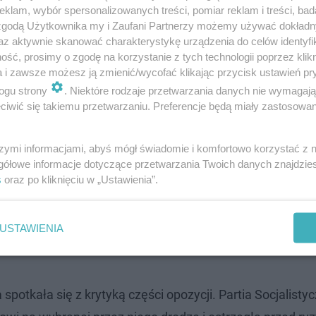
klam, wybór spersonalizowanych treści, pomiar reklam i treści, bad
 zgodą Użytkownika my i Zaufani Partnerzy możemy używać dokład
az aktywnie skanować charakterystykę urządzenia do celów identyfi
ść, prosimy o zgodę na korzystanie z tych technologii poprzez klikn
a i zawsze możesz ją zmienić/wycofać klikając przycisk ustawień pr
ogu strony
. Niektóre rodzaje przetwarzania danych nie wymagaj
iwić się takiemu przetwarzaniu. Preferencje będą miały zastosowanie
cownika Macrona, zasiadał we wszystkich rządach prezy
anie), ale deklarował gotowość do współpracy ze wszystk
szymi informacjami, abyś mógł świadomie i komfortowo korzystać z
 premiera pojawiało się już wcześniej.
gółowe informacje dotyczące przetwarzania Twoich danych znajdzi
s
oraz po kliknięciu w „Ustawienia”.
emiera Bayrou w środę w południe. Tego samego dnia we
 Blokujmy Wszystko.
USTAWIENIA
potkała się z krytyką części opozycji. Partia Socjalisty