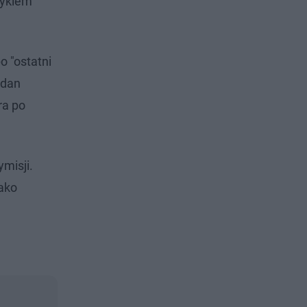
zykiem
o "ostatni
rdan
ra po
misji.
jako