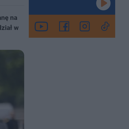
anę na
dział w