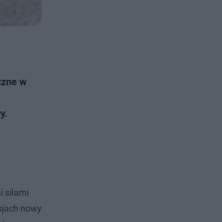
czne w
y.
i siłami
usjach nowy