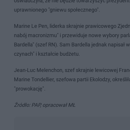
oświadczyła, że nie będzie towarzyszyć prezydent
uprawnionego "gniewu społecznego".
Marine Le Pen, liderka skrajnie prawicowego Zjed
nabój macronizmu" i przewiduje nowe wybory parl
Bardella" (szef RN). Sam Bardella jednak napisał w
czynach" i kształcie budżetu.
Jean-Luc Melenchon, szef skrajnie lewicowej Fran
Marine Tondellier, szefowa partii Ekolodzy, określ
"prowokację".
Źródło: PAP, opracował MŁ