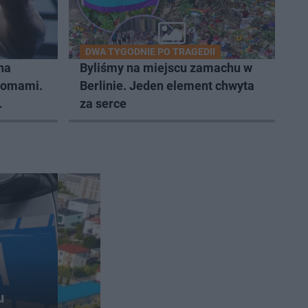
DWA TYGODNIE PO TRAGEDII
na
Byliśmy na miejscu zamachu w
domami.
Berlinie. Jeden element chwyta
za serce
u