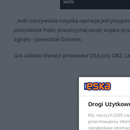
walk
- Jeśli rzeczywiście rosyjska operacja jest przyg
prezydencie Putin, powstrzymaj swoje wojska pr
zginęło - powiedział Guterres.
Gos zabrała również ambasador USA przy ONZ, Li
Drogi Użytkow
My, naszych 1160 zau
przechowujemy informa
standardowe informac