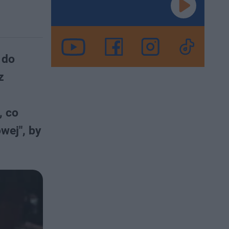
 do
z
, co
wej", by