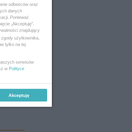
anie odbiorców oraz
nych danych
kacji. Ponieważ
ięcie „Akceptuję”.
ywatności znajdujący
e od
ą zgody użytkownika,
 tylko na tej
 naszych serwisów
esz w
Polityce
asador.
tą pogardę
Akceptuję