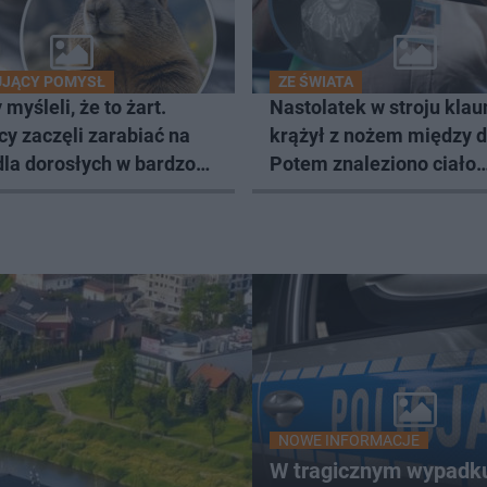
UJĄCY POMYSŁ
ZE ŚWIATA
myśleli, że to żart.
Nastolatek w stroju klau
y zaczęli zarabiać na
krążył z nożem między 
dla dorosłych w bardzo
Potem znaleziono ciało
wy sposób
starszego mężczyzny
NOWE INFORMACJE
W tragicznym wypadk