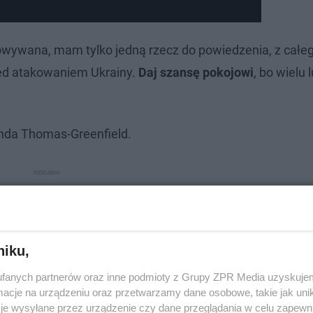
otowywana, mam tylko jedną rzecz do powiedzenia, z całeg
zed atakowaniem Ukrainy.
Daj szansę pokojowi
, bo wielu 
nda Thomas-Greenfield.
niku,
fanych partnerów oraz inne podmioty z Grupy ZPR Media uzyskujem
cje na urządzeniu oraz przetwarzamy dane osobowe, takie jak unika
je wysyłane przez urządzenie czy dane przeglądania w celu zapewn