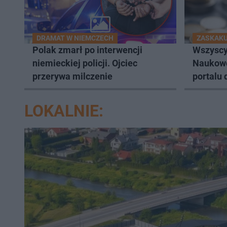
DRAMAT W NIEMCZECH
ZASKAK
Polak zmarł po interwencji
Wszyscy 
niemieckiej policji. Ojciec
Naukowc
przerywa milczenie
portalu 
nietypo
LOKALNIE: