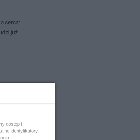
o serca:
ludzi już
y dostęp i
lne identyfikatory,
iania