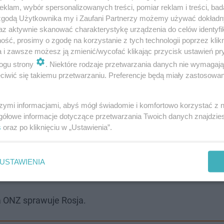
klam, wybór spersonalizowanych treści, pomiar reklam i treści, bad
 zgodą Użytkownika my i Zaufani Partnerzy możemy używać dokład
az aktywnie skanować charakterystykę urządzenia do celów identyfi
ść, prosimy o zgodę na korzystanie z tych technologii poprzez klikn
a i zawsze możesz ją zmienić/wycofać klikając przycisk ustawień pr
 i zwrócić się do Rosji, by się powstrzymała (...)
Odejdźci
ogu strony
. Niektóre rodzaje przetwarzania danych nie wymagaj
edziała.
iwić się takiemu przetwarzaniu. Preferencje będą miały zastosowanie
 przyjęcia rezolucji ws. rosyjskiej inwazji na Ukrainę.
szymi informacjami, abyś mógł świadomie i komfortowo korzystać z
gółowe informacje dotyczące przetwarzania Twoich danych znajdzi
s
oraz po kliknięciu w „Ustawienia”.
dstawimy jutro rezolucję w tej sprawie - powiedziała amb
 w trakcie obrad Rady Bezpieczeństwa pokazało "
całkowi
USTAWIENIA
 ONZ sprawuje Rosja.