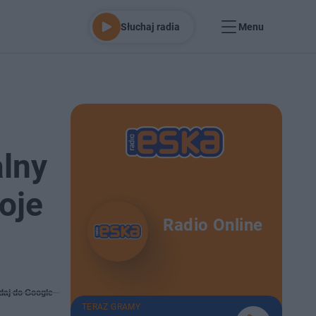
Słuchaj radia
Menu
lny
oje
Radio Online
daj do Google
TERAZ GRAMY