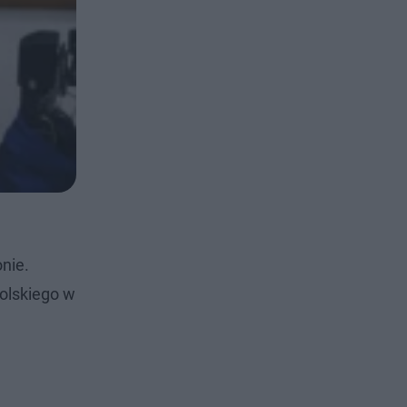
onie.
polskiego w