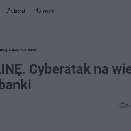
Słuchaj
Wygraj
alę! Celem m.in. banki
Ę. Cyberatak na wie
 banki
Do