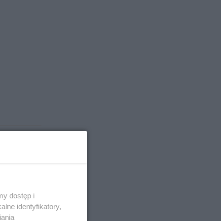
y dostęp i
lne identyfikatory,
iania