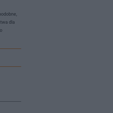
opodobne,
stwa dla
do