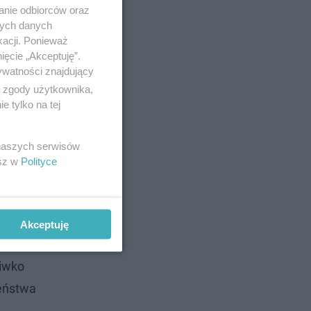
anie odbiorców oraz
nych danych
kacji. Ponieważ
ięcie „Akceptuję”.
ywatności znajdujący
ą zgody użytkownika,
 tylko na tej
 naszych serwisów
esz w
Polityce
iec
Akceptuję
ciwko
eństwa