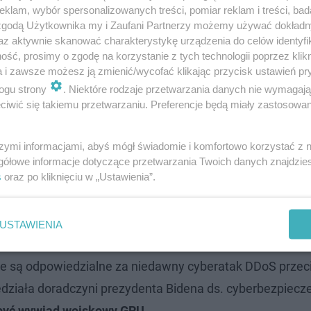
klam, wybór spersonalizowanych treści, pomiar reklam i treści, bad
 zgodą Użytkownika my i Zaufani Partnerzy możemy używać dokład
az aktywnie skanować charakterystykę urządzenia do celów identyfi
ść, prosimy o zgodę na korzystanie z tych technologii poprzez klikn
a i zawsze możesz ją zmienić/wycofać klikając przycisk ustawień pr
ogu strony
. Niektóre rodzaje przetwarzania danych nie wymagaj
iwić się takiemu przetwarzaniu. Preferencje będą miały zastosowanie
szymi informacjami, abyś mógł świadomie i komfortowo korzystać z
gółowe informacje dotyczące przetwarzania Twoich danych znajdzi
s
oraz po kliknięciu w „Ustawienia”.
 dni. Zmasowany cyberatak przeprowadzony został pod kon
USTAWIENIA
ze są odpowiedzialne za niedawny cyberatak DDoS prze
ziała doradczyni prezydenta Bidena ds. cyberbezpiecz
 być wywiad wojskowy GRU
.