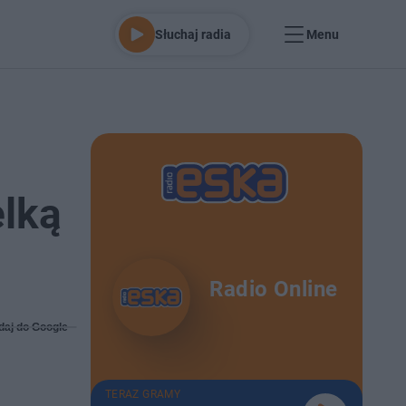
Słuchaj radia
Menu
lką
Radio Online
daj do Google
TERAZ GRAMY