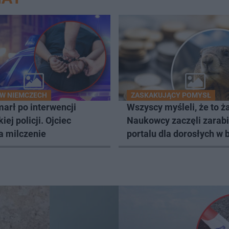
W NIEMCZECH
ZASKAKUJĄCY POMYSŁ
arł po interwencji
Wszyscy myśleli, że to ża
iej policji. Ojciec
Naukowcy zaczęli zarabi
a milczenie
portalu dla dorosłych w 
nietypowy sposób