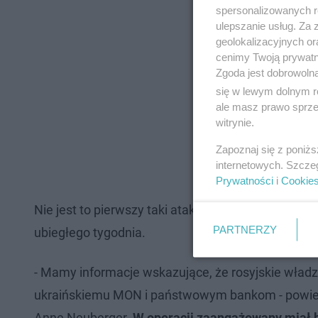
spersonalizowanych re
ulepszanie usług. Za
geolokalizacyjnych or
cenimy Twoją prywatno
Zgoda jest dobrowoln
się w lewym dolnym r
ale masz prawo sprzec
witrynie.
Zapoznaj się z poniż
internetowych. Szcze
Prywatności
i
Cookie
Nie jest to pierwszy taki atak w ciągu ostatnich
PARTNERZY
ubiegłego tygodnia.
- Mamy informacje wskazujące, że rosyjskie wład
ukraińskiemu MON i państwowym bankom - powied
Anne Neuberger.
W operacji zaangażowany miał