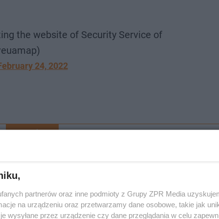
ing the website of Security Service of
veuamap)
February 24, 2022
ROZWIŃ
ji militarnej. Pod Kijowem słychać str…
niku,
fanych partnerów oraz inne podmioty z Grupy ZPR Media uzyskujem
cje na urządzeniu oraz przetwarzamy dane osobowe, takie jak unika
je wysyłane przez urządzenie czy dane przeglądania w celu zapewn