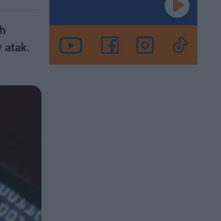
ch
 atak.