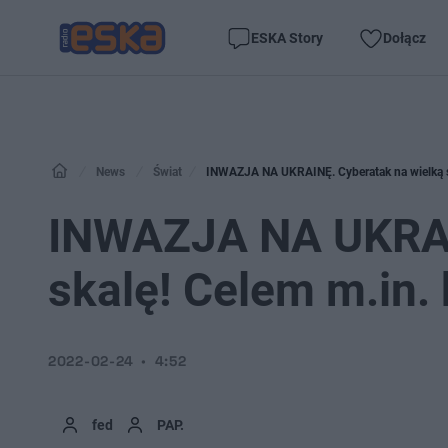
ESKA Story
Dołącz
News
Świat
INWAZJA NA UKRAINĘ. Cyberatak na wielką sk
INWAZJA NA UKRAIN
skalę! Celem m.in.
2022-02-24
4:52
fed
PAP.