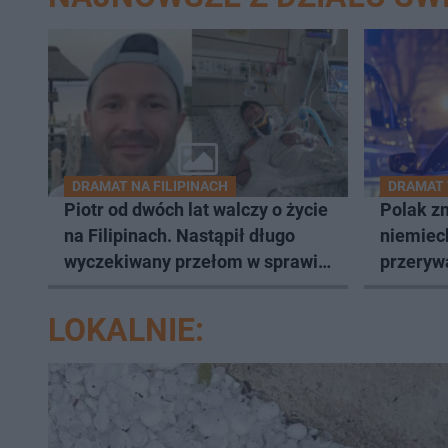
DRAMAT NA FILIPINACH
DRAMAT 
Piotr od dwóch lat walczy o życie
Polak zm
na Filipinach. Nastąpił długo
niemieck
wyczekiwany przełom w sprawie
przeryw
jego powrotu
LOKALNIE: