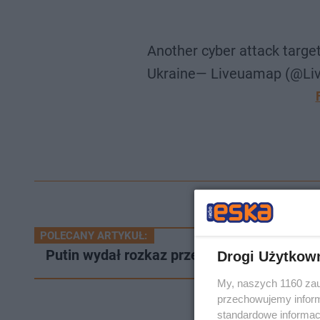
Another cyber attack target
Ukraine— Liveuamap (@Li
POLECANY ARTYKUŁ:
Putin wydał rozkaz przeprowadzenia operac
Drogi Użytkow
My, naszych 1160 zau
przechowujemy informa
standardowe informac