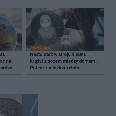
ZE ŚWIATA
rt.
Nastolatek w stroju klauna
ać na
krążył z nożem między domami.
bardzo
Potem znaleziono ciało
starszego mężczyzny