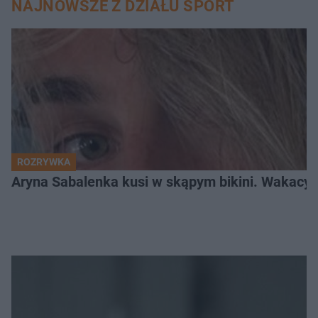
NAJNOWSZE Z DZIAŁU SPORT
ROZRYWKA
Aryna Sabalenka kusi w skąpym bikini. Wakacyj