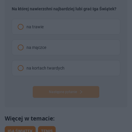
Na której nawierzchni najbardziej lubi grać Iga Świątek?
na trawie
na mączce
na kortach twardych
Następne pytanie
IGA ŚWIĄTEK
TENIS