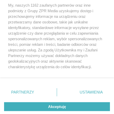
My, naszych 1162 zaufanych partnerów oraz inne
Żaden utwór zamieszczony w serwisie nie może być powielany i
podmioty z Grupy ZPR Media uzyskujemy dostęp i
rozpowszechniany lub dalej rozpowszechniany w jakikolwiek sposób (w
przechowujemy informacje na urządzeniu oraz
tym także elektroniczny lub mechaniczny) na jakimkolwiek polu
eksploatacji w jakiejkolwiek formie, włącznie z umieszczaniem w
przetwarzamy dane osobowe, takie jak unikalne
Internecie bez pisemnej zgody właściciela praw. Jakiekolwiek użycie lub
identyfikatory, standardowe informacje wysyłane przez
wykorzystanie utworów w całości lub w części z naruszeniem prawa,
tzn. bez właściwej zgody, jest zabronione pod groźbą kary i może być
urządzenie czy dane przeglądania w celu zapewniania
ścigane prawnie.
spersonalizowanych reklam, wybór spersonalizowanych
treści, pomiar reklam i treści, badanie odbiorców oraz
ulepszanie usług. Za zgodą Użytkownika my i Zaufani
Partnerzy możemy używać dokładnych danych
geolokalizacyjnych oraz aktywnie skanować
charakterystykę urządzenia do celów identyfikacji.
Ponieważ cenimy Twoją prywatność, prosimy o zgodę na
O nas
korzystanie z tych technologii poprzez kliknięcie
Informacje prawne
„Akceptuję”. Zgoda jest dobrowolna i zawsze możesz ją
zmienić/wycofać klikając przycisk ustawień prywatności
PARTNERZY
USTAWIENIA
Nasze serwisy
znajdujący się w lewym dolnym rogu strony
. Niektóre
rodzaje przetwarzania danych nie wymagają zgody
© 2026 Grupa ZPR Media
Akceptuję
użytkownika, ale masz prawo sprzeciwić się takiemu
przetwarzaniu. Preferencje będą miały zastosowanie tylko