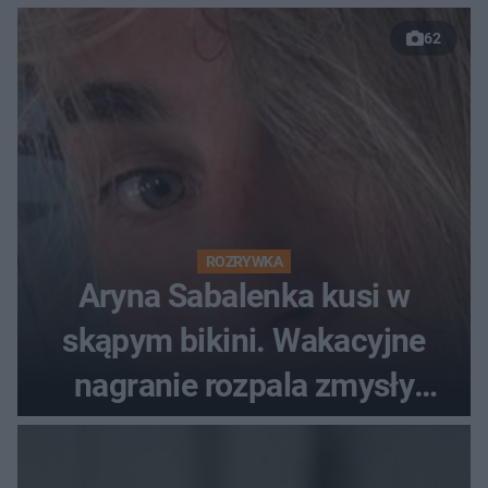
62
ROZRYWKA
Aryna Sabalenka kusi w
skąpym bikini. Wakacyjne
nagranie rozpala zmysły
fanów