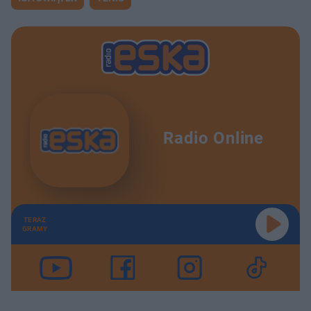
Radio Online
TERAZ
GRAMY