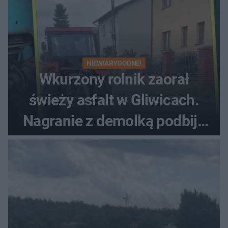
NIEWIARYGODNE!
Wkurzony rolnik zaorał
świeży asfalt w Gliwicach.
Nagranie z demolką podbija
sieć