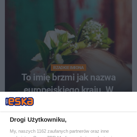
RZADKIE IMIONA
To imię brzmi jak nazwa
europejskiego kraju. W
Polsce nosi je zaledwie 3
kobiety
Drogi Użytkowniku,
My, naszych 1162 zaufanych partnerów oraz inne