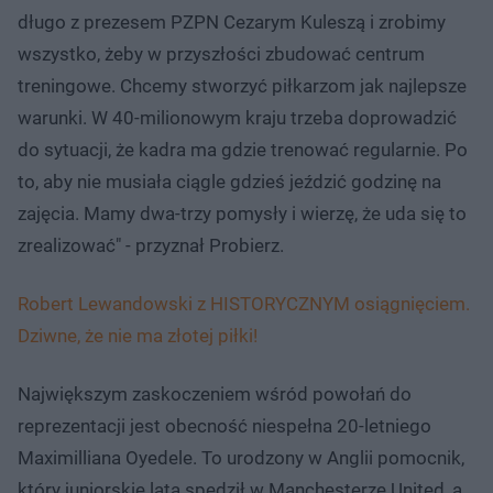
długo z prezesem PZPN Cezarym Kuleszą i zrobimy
wszystko, żeby w przyszłości zbudować centrum
treningowe. Chcemy stworzyć piłkarzom jak najlepsze
warunki. W 40-milionowym kraju trzeba doprowadzić
do sytuacji, że kadra ma gdzie trenować regularnie. Po
to, aby nie musiała ciągle gdzieś jeździć godzinę na
zajęcia. Mamy dwa-trzy pomysły i wierzę, że uda się to
zrealizować" - przyznał Probierz.
Robert Lewandowski z HISTORYCZNYM osiągnięciem.
Dziwne, że nie ma złotej piłki!
Największym zaskoczeniem wśród powołań do
reprezentacji jest obecność niespełna 20-letniego
Maximilliana Oyedele. To urodzony w Anglii pomocnik,
który juniorskie lata spędził w Manchesterze United, a