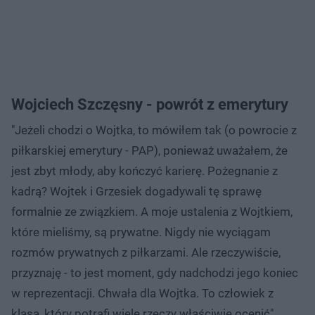
Wojciech Szczęsny - powrót z emerytury
"Jeżeli chodzi o Wojtka, to mówiłem tak (o powrocie z
piłkarskiej emerytury - PAP), ponieważ uważałem, że
jest zbyt młody, aby kończyć karierę. Pożegnanie z
kadrą? Wojtek i Grzesiek dogadywali tę sprawę
formalnie ze związkiem. A moje ustalenia z Wojtkiem,
które mieliśmy, są prywatne. Nigdy nie wyciągam
rozmów prywatnych z piłkarzami. Ale rzeczywiście,
przyznaję - to jest moment, gdy nadchodzi jego koniec
w reprezentacji. Chwała dla Wojtka. To człowiek z
klasą, który potrafi wiele rzeczy właściwie ocenić",