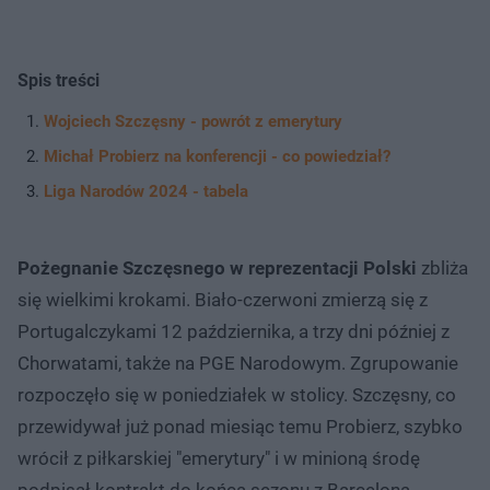
Spis treści
Wojciech Szczęsny - powrót z emerytury
Michał Probierz na konferencji - co powiedział?
Liga Narodów 2024 - tabela
Pożegnanie Szczęsnego w reprezentacji Polski
zbliża
się wielkimi krokami. Biało-czerwoni zmierzą się z
Portugalczykami 12 października, a trzy dni później z
Chorwatami, także na PGE Narodowym. Zgrupowanie
rozpoczęło się w poniedziałek w stolicy. Szczęsny, co
przewidywał już ponad miesiąc temu Probierz, szybko
wrócił z piłkarskiej "emerytury" i w minioną środę
podpisał kontrakt do końca sezonu z Barceloną.