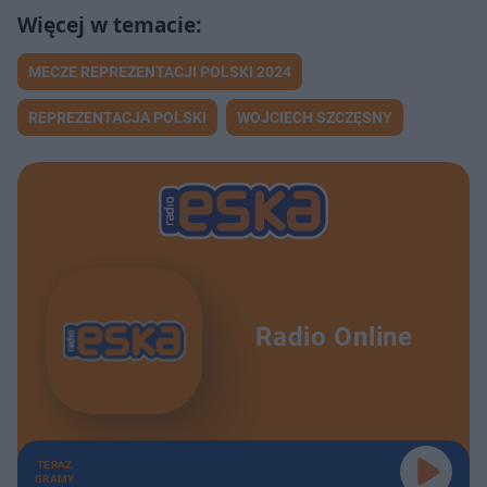
MECZE REPREZENTACJI POLSKI 2024
REPREZENTACJA POLSKI
WOJCIECH SZCZĘSNY
Radio Online
TERAZ
GRAMY