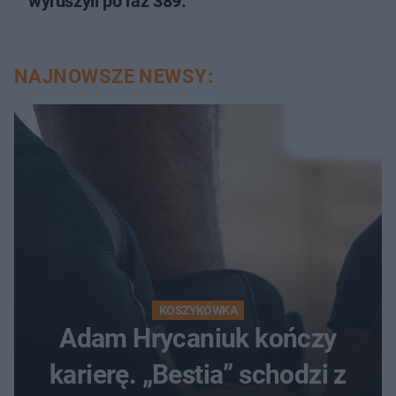
wyruszyli po raz 389.
NAJNOWSZE NEWSY:
KOSZYKÓWKA
Adam Hrycaniuk kończy
karierę. „Bestia” schodzi z