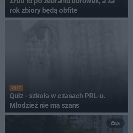
Zrób to po zebraniu borówek, a za
rok zbiory będą obfite
QUIZ
Quiz - szkoła w czasach PRL-u.
Młodzież nie ma szans
26