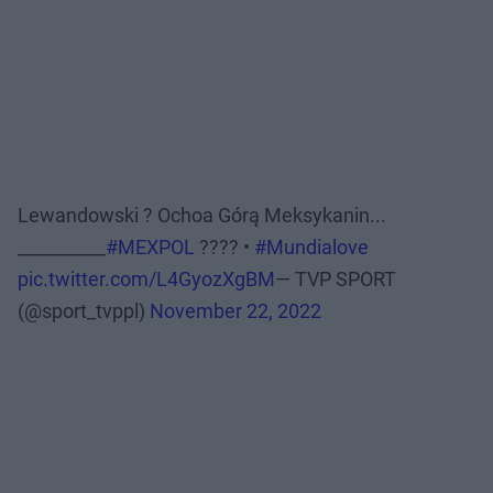
Lewandowski ? Ochoa Górą Meksykanin...
__________
#MEXPOL
???? •
#Mundialove
pic.twitter.com/L4GyozXgBM
— TVP SPORT
(@sport_tvppl)
November 22, 2022