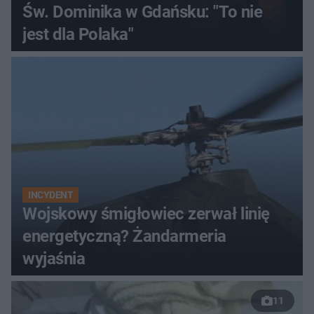
Św. Dominika w Gdańsku: "To nie
jest dla Polaka"
INCYDENT
Wojskowy śmigłowiec zerwał linię
energetyczną? Żandarmeria
wyjaśnia
11