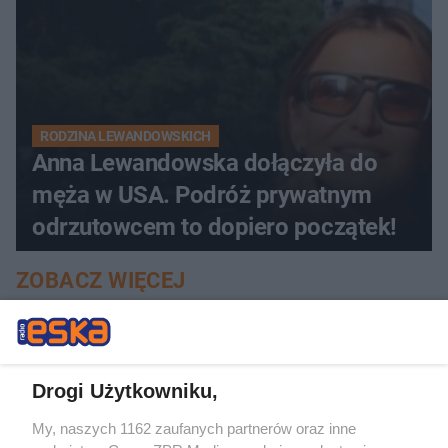
RODZINA LEWANDOWSKICH
Anna Lewandowska dołączyła do
męża w USA. Podróż prywatnym
odrzutowcem to dopiero początek!
ZOBACZ WIĘCEJ
Drogi Użytkowniku,
My, naszych 1162 zaufanych partnerów oraz inne