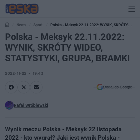
News
Sport
Polska - Meksyk 22.11.2022: WYNIK, SKRÓTY
WIDEO, STATYSTYKI, GRUPA, BRAMKI
Polska - Meksyk 22.11.2022:
WYNIK, SKRÓTY WIDEO,
STATYSTYKI, GRUPA, BRAMKI
2022-11-22
19:43
Dodaj do Google
Rafał Wróblewski
Wynik meczu Polska - Meksyk 22 listopada
2022 - kto wygrał? Jaki jest wynik Polska -