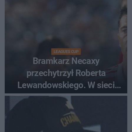
LEAGUES CUP
Bramkarz Necaxy
przechytrzył Roberta
Lewandowskiego. W sieci
krąży wideo z tego pojedynku