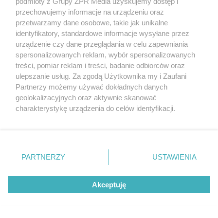
podmioty z Grupy ZPR Media uzyskujemy dostęp i
przechowujemy informacje na urządzeniu oraz
przetwarzamy dane osobowe, takie jak unikalne
identyfikatory, standardowe informacje wysyłane przez
urządzenie czy dane przeglądania w celu zapewniania
spersonalizowanych reklam, wybór spersonalizowanych
treści, pomiar reklam i treści, badanie odbiorców oraz
ulepszanie usług. Za zgodą Użytkownika my i Zaufani
Partnerzy możemy używać dokładnych danych
geolokalizacyjnych oraz aktywnie skanować
charakterystykę urządzenia do celów identyfikacji.
Ponieważ cenimy Twoją prywatność, prosimy o zgodę na
korzystanie z tych technologii poprzez kliknięcie
„Akceptuję”. Zgoda jest dobrowolna i zawsze możesz ją
zmienić/wycofać klikając przycisk ustawień prywatności
PARTNERZY
USTAWIENIA
znajdujący się w lewym dolnym rogu strony
. Niektóre
rodzaje przetwarzania danych nie wymagają zgody
Akceptuję
użytkownika, ale masz prawo sprzeciwić się takiemu
przetwarzaniu. Preferencje będą miały zastosowanie tylko
Żaden utwór zamieszczony w serwisie nie może być powielany i
na tej witrynie.
rozpowszechniany lub dalej rozpowszechniany w jakikolwiek sposób (w
tym także elektroniczny lub mechaniczny) na jakimkolwiek polu