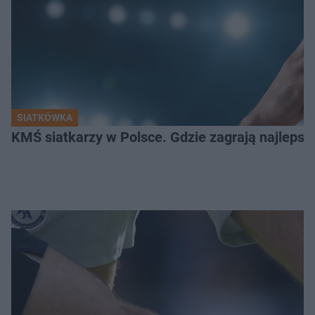
SIATKÓWKA
KMŚ siatkarzy w Polsce. Gdzie zagrają najlepsz