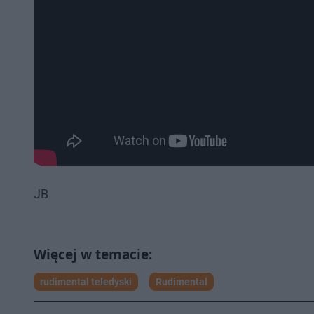
JB
rudimental teledyski
Rudimental