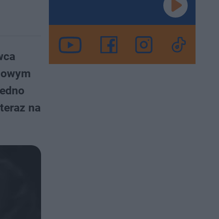
wca
 nowym
jedno
 teraz na