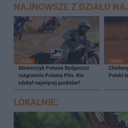
NAJNOWSZE Z DZIAŁU N
ŻUŻEL
TENIS
Abramczyk Polonia Bydgoszcz
Challen
rozgromiła Polonię Piła. Kto
Polski t
zdobył najwięcej punktów?
LOKALNIE: