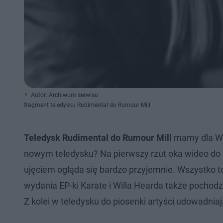
Autor: Archiwum serwisu
fragment teledysku Rudimental do Rumour Mill
Teledysk Rudimental do Rumour Mill
mamy dla Wa
nowym teledysku? Na pierwszy rzut oka wideo do R
ujęciem ogląda się bardzo przyjemnie. Wszystko to
wydania EP-ki Karate i Willa Hearda także pocho
Z kolei w teledysku do piosenki artyści udowadnia