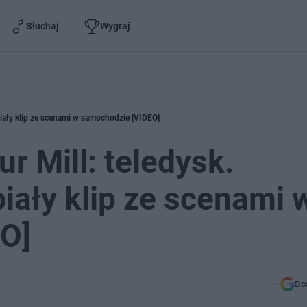
Słuchaj
Wygraj
biały klip ze scenami w samochodzie [VIDEO]
r Mill: teledysk.
iały klip ze scenami 
O]
Do