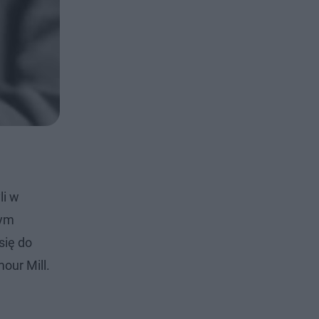
li w
nym
się do
our Mill.