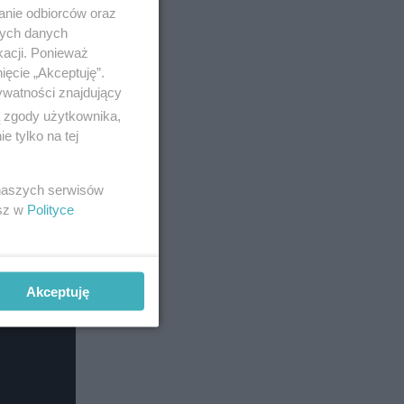
anie odbiorców oraz
nych danych
karierze
kacji. Ponieważ
ięcie „Akceptuję”.
ywatności znajdujący
ą zgody użytkownika,
 tylko na tej
 naszych serwisów
esz w
Polityce
Akceptuję