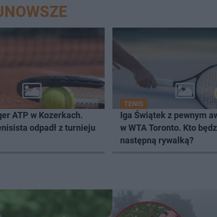
AJNOWSZE
TENIS
ger ATP w Kozerkach.
Iga Świątek z pewnym 
enisista odpadł z turnieju
w WTA Toronto. Kto będz
następną rywalką?