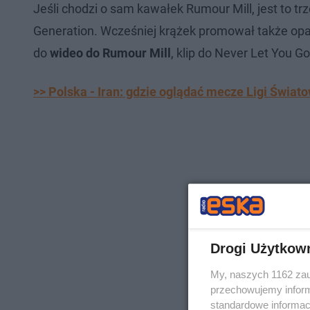
Jeśli chodzi o sam kawałek Rumour Mill, jest to tr
Generation. Wcześniej krążek promował także opa
do
wideo do Rumour Mill
, klip do Never Let You G
>> Polska - Iran: gdzie oglądać mecze Ligi Świat
Drogi Użytkow
My, naszych 1162 zau
przechowujemy informa
standardowe informac