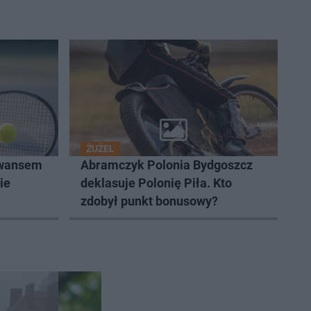
ŻUŻEL
awansem
Abramczyk Polonia Bydgoszcz
ie
deklasuje Polonię Piła. Kto
zdobył punkt bonusowy?