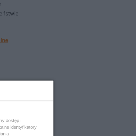
e
ieństwie
line
y dostęp i
lne identyfikatory,
iania