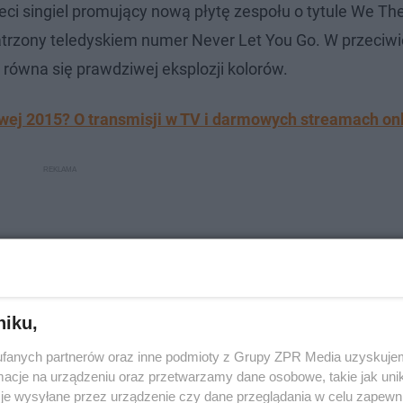
zeci singiel promujący nową płytę zespołu o tytule We Th
trzony teledyskiem numer Never Let You Go. W przeciw
o równa się prawdziwej eksplozji kolorów.
owej 2015? O transmisji w TV i darmowych streamach on
niku,
fanych partnerów oraz inne podmioty z Grupy ZPR Media uzyskujem
cje na urządzeniu oraz przetwarzamy dane osobowe, takie jak unika
je wysyłane przez urządzenie czy dane przeglądania w celu zapewn