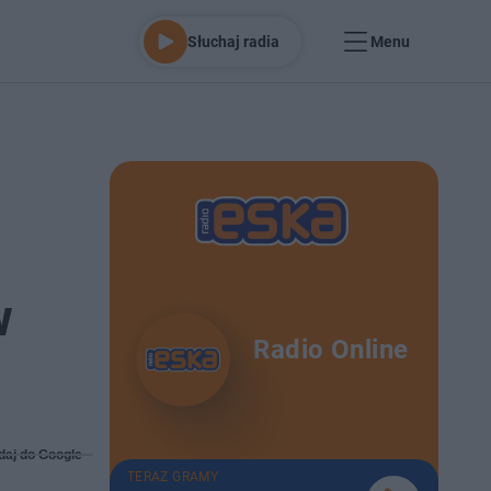
Słuchaj radia
Menu
w
Radio Online
daj do Google
TERAZ GRAMY