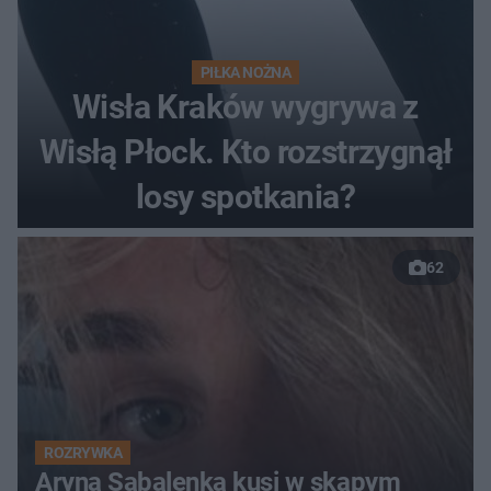
PIŁKA NOŻNA
Wisła Kraków wygrywa z
Wisłą Płock. Kto rozstrzygnął
losy spotkania?
62
ROZRYWKA
Aryna Sabalenka kusi w skąpym