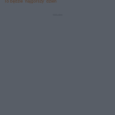
To będzie "najgorszy" dzień