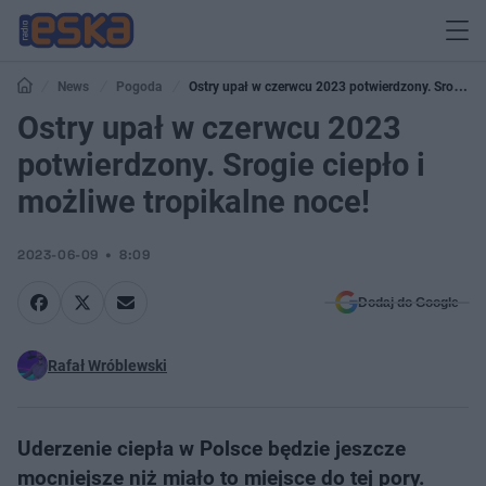
News
Pogoda
Ostry upał w czerwcu 2023 potwierdzony. Srogie
ciepło i możliwe tropikalne noce!
Ostry upał w czerwcu 2023
potwierdzony. Srogie ciepło i
możliwe tropikalne noce!
2023-06-09
8:09
Dodaj do Google
Rafał Wróblewski
Uderzenie ciepła w Polsce będzie jeszcze
mocniejsze niż miało to miejsce do tej pory.