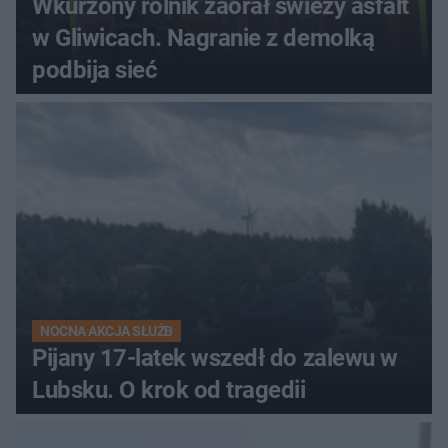
Wkurzony rolnik zaorał świeży asfalt
w Gliwicach. Nagranie z demolką
podbija sieć
NOCNA AKCJA SŁUŻB
Pijany 17-latek wszedł do zalewu w
Lubsku. O krok od tragedii