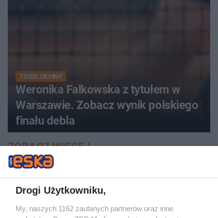
TENIS ZIEMNY
Weronika Falkowska z tytułem w
Warszawie. Zobacz wynik polskiego
finału debla
ZOBACZ WIĘCEJ
Drogi Użytkowniku,
My, naszych 1162 zaufanych partnerów oraz inne