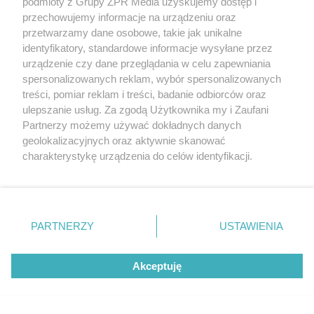
podmioty z Grupy ZPR Media uzyskujemy dostęp i
przechowujemy informacje na urządzeniu oraz
przetwarzamy dane osobowe, takie jak unikalne
identyfikatory, standardowe informacje wysyłane przez
urządzenie czy dane przeglądania w celu zapewniania
spersonalizowanych reklam, wybór spersonalizowanych
treści, pomiar reklam i treści, badanie odbiorców oraz
ulepszanie usług. Za zgodą Użytkownika my i Zaufani
Partnerzy możemy używać dokładnych danych
geolokalizacyjnych oraz aktywnie skanować
charakterystykę urządzenia do celów identyfikacji.
Ponieważ cenimy Twoją prywatność, prosimy o zgodę na
korzystanie z tych technologii poprzez kliknięcie
„Akceptuję”. Zgoda jest dobrowolna i zawsze możesz ją
zmienić/wycofać klikając przycisk ustawień prywatności
PARTNERZY
USTAWIENIA
znajdujący się w lewym dolnym rogu strony
. Niektóre
rodzaje przetwarzania danych nie wymagają zgody
Akceptuję
użytkownika, ale masz prawo sprzeciwić się takiemu
przetwarzaniu. Preferencje będą miały zastosowanie tylko
na tej witrynie.
Żaden utwór zamieszczony w serwisie nie może być powielany i