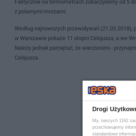
Faktycznie na termometrach zobaczyliśmy od 5 do 
z polarnymi mrozami.
Według najnowszych przewidywań (21.03.2018), 
w Warszawie pokaże 11 stopni Celsjusza, a we Wr
Należy jednak pamiętać, że wieczorami - przynajm
Celsjusza.
Drogi Użytkow
My, naszych 1162 zau
przechowujemy informa
standardowe informac