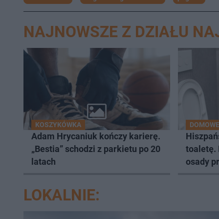
NAJNOWSZE Z DZIAŁU N
KOSZYKÓWKA
DOMOWE
Adam Hrycaniuk kończy karierę.
Hiszpań
„Bestia” schodzi z parkietu po 20
toaletę.
latach
osady p
LOKALNIE: