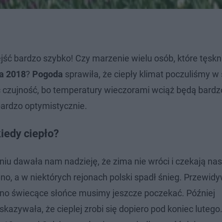
ść bardzo szybko! Czy marzenie wielu osób, które tęskn
a 2018
?
Pogoda
sprawiła, że ciepły klimat poczuliśmy w
ć czujność, bo temperatury wieczorami wciąż będą bardzo
ardzo optymistycznie.
iedy ciepło?
niu dawała nam nadzieję, że zima nie wróci i czekają nas
no, a w niektórych rejonach polski spadł śnieg. Przewid
o świecące słońce musimy jeszcze poczekać. Później
kazywała, że cieplej zrobi się dopiero pod koniec lutego