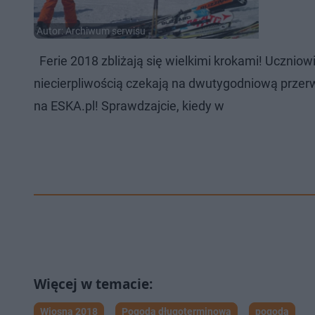
Autor: Archiwum serwisu
Ferie 2018 zbliżają się wielkimi krokami! Uczniow
niecierpliwością czekają na dwutygodniową przerwę
na ESKA.pl! Sprawdzajcie, kiedy w
Wiosna 2018
Pogoda długoterminowa
pogoda