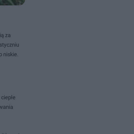
ią za
 styczniu
 niskie.
 ciepłe
ywania
.