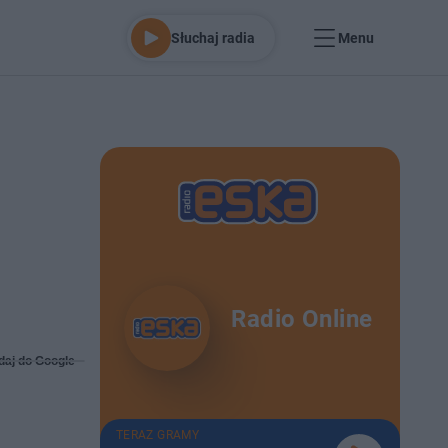
Słuchaj radia
Menu
Radio Online
daj do Google
TERAZ GRAMY