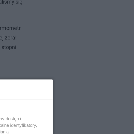
aliśmy się
ermometr
j zera!
 stopni
y dostęp i
lne identyfikatory,
iania