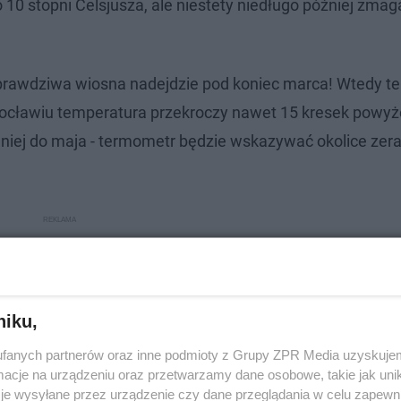
10 stopni Celsjusza, ale niestety niedługo później zmag
prawdziwa wiosna nadejdzie pod koniec marca! Wtedy t
ocławiu temperatura przekroczy nawet 15 kresek powyże
niej do maja - termometr będzie wskazywać okolice zera
niku,
fanych partnerów oraz inne podmioty z Grupy ZPR Media uzyskujem
cje na urządzeniu oraz przetwarzamy dane osobowe, takie jak unika
je wysyłane przez urządzenie czy dane przeglądania w celu zapewn