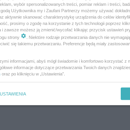
klam, wybór spersonalizowanych treści, pomiar reklam i treści, bad
 zgodą Użytkownika my i Zaufani Partnerzy możemy używać dokład
az aktywnie skanować charakterystykę urządzenia do celów identyfi
ść, prosimy o zgodę na korzystanie z tych technologii poprzez klikn
a i zawsze możesz ją zmienić/wycofać klikając przycisk ustawień pr
018?
ogu strony
. Niektóre rodzaje przetwarzania danych nie wymagaj
iwić się takiemu przetwarzaniu. Preferencje będą miały zastosowanie
k dzienne przewidywania. Zgodnie z pierwszymi informac
 później? Kwiecień to temperatury od 8-19 stopni Celsjus
szymi informacjami, abyś mógł świadomie i komfortowo korzystać z
mieni, to zaktualizujemy informację!
gółowe informacje dotyczące przetwarzania Twoich danych znajdzi
s
oraz po kliknięciu w „Ustawienia”.
 twoim mieście są ferie zimowe?
USTAWIENIA