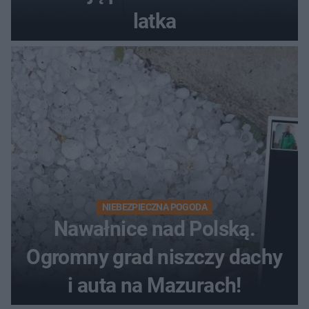
latka
NIEBEZPIECZNA POGODA
Nawałnice nad Polską.
Ogromny grad niszczy dachy
i auta na Mazurach!