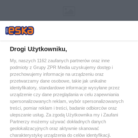
Drogi Użytkowniku,
My, naszych 1162 zaufanych partnerów oraz inne
Żaden utwór zamieszczony w serwisie nie może być powielany i
podmioty z Grupy ZPR Media uzyskujemy dostęp i
rozpowszechniany lub dalej rozpowszechniany w jakikolwiek sposób (w
tym także elektroniczny lub mechaniczny) na jakimkolwiek polu
przechowujemy informacje na urządzeniu oraz
eksploatacji w jakiejkolwiek formie, włącznie z umieszczaniem w
przetwarzamy dane osobowe, takie jak unikalne
Internecie bez pisemnej zgody właściciela praw. Jakiekolwiek użycie lub
identyfikatory, standardowe informacje wysyłane przez
wykorzystanie utworów w całości lub w części z naruszeniem prawa,
tzn. bez właściwej zgody, jest zabronione pod groźbą kary i może być
urządzenie czy dane przeglądania w celu zapewniania
ścigane prawnie.
spersonalizowanych reklam, wybór spersonalizowanych
treści, pomiar reklam i treści, badanie odbiorców oraz
ulepszanie usług. Za zgodą Użytkownika my i Zaufani
Partnerzy możemy używać dokładnych danych
geolokalizacyjnych oraz aktywnie skanować
charakterystykę urządzenia do celów identyfikacji.