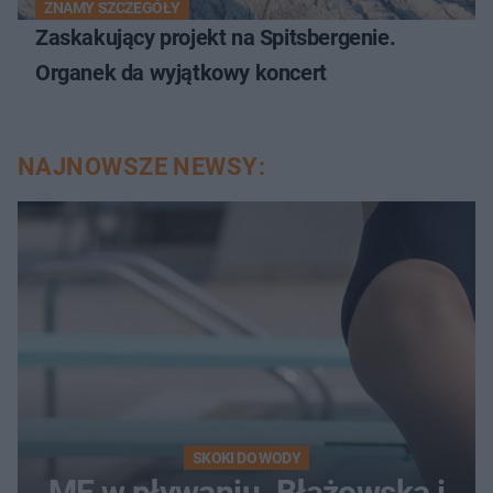
ZNAMY SZCZEGÓŁY
Zaskakujący projekt na Spitsbergenie.
Organek da wyjątkowy koncert
NAJNOWSZE NEWSY:
SKOKI DO WODY
ME w pływaniu. Błażowska i