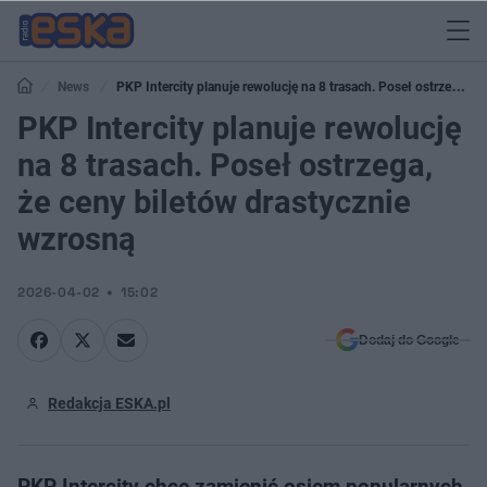
News
PKP Intercity planuje rewolucję na 8 trasach. Poseł ostrzega,
że ceny biletów drastycznie wzrosną
PKP Intercity planuje rewolucję
na 8 trasach. Poseł ostrzega,
że ceny biletów drastycznie
wzrosną
2026-04-02
15:02
Dodaj do Google
Redakcja ESKA.pl
PKP Intercity chce zamienić osiem popularnych,