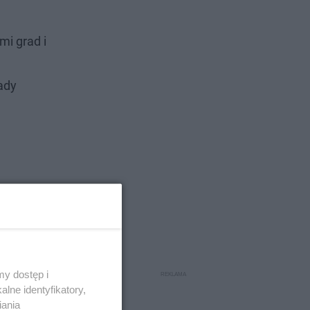
mi grad i
ady
y dostęp i
lne identyfikatory,
iania