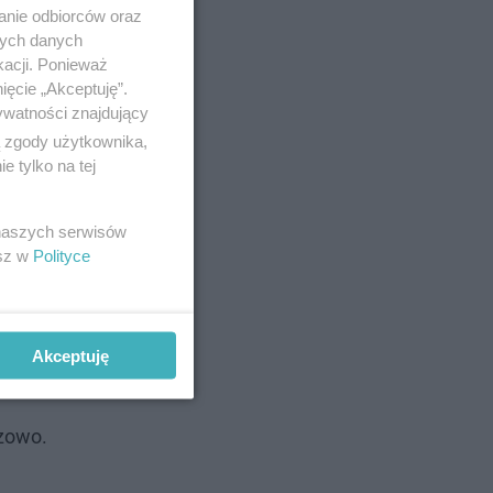
anie odbiorców oraz
nych danych
kacji. Ponieważ
 kolei
ięcie „Akceptuję”.
ywatności znajdujący
ą zgody użytkownika,
 tylko na tej
 naszych serwisów
ry będą
esz w
Polityce
et lokalne
Akceptuję
rzowo.