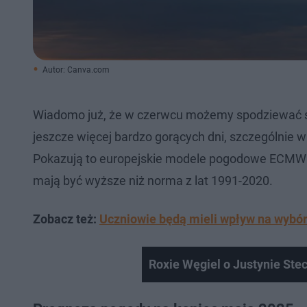
Autor: Canva.com
Wiadomo już, że w czerwcu możemy spodziewać się
jeszcze więcej bardzo gorących dni, szczególnie w
Pokazują to europejskie modele pogodowe ECMW
mają być wyższe niż norma z lat 1991-2020.
Zobacz też:
Uczniowie będą mieli wpływ na wybór
Roxie Węgiel o Justynie Ste