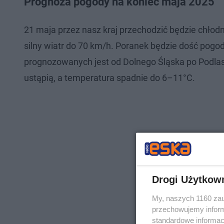
Prognoza pogody na koniec maja 2025
21 maja przez nasz kraj przechodzić będzie chłodn
silny wiatr do 70 km/h. Poranek będzie dość pogod
prognozowanych jest od Dolnego Śląska po Podlas
ustąpią, a temperatura spadnie do 6–11°C.
Drogi Użytkow
My, naszych 1160 zau
przechowujemy informa
standardowe informac