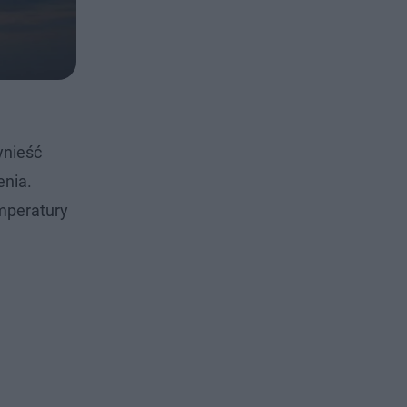
ynieść
enia.
mperatury