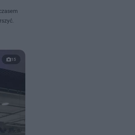
mczasem
rszyć.
15