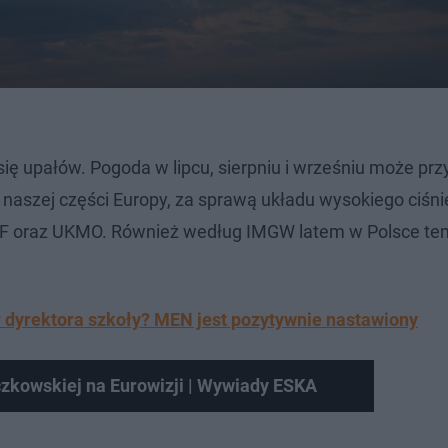
 upałów. Pogoda w lipcu, sierpniu i wrześniu może prz
 naszej części Europy, za sprawą układu wysokiego ciśni
F oraz UKMO. Również według IMGW latem w Polsce te
 dyrektora szkoły? MEN jest pozytywnie nastawiony
czkowskiej na Eurowizji | Wywiady ESKA