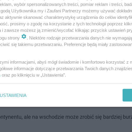
klam, wybór spersonalizowanych treści, pomiar reklam i treści, bad
 zgodą Użytkownika my i Zaufani Partnerzy możemy używać dokład
az aktywnie skanować charakterystykę urządzenia do celów identyfi
deszczu, Możliwe są nawet podtopienia. Na zachodzie z
ść, prosimy o zgodę na korzystanie z tych technologii poprzez klikn
a i zawsze możesz ją zmienić/wycofać klikając przycisk ustawień pr
ci może sprawić, że problem suszy będzie się pogłębiał.
ogu strony
. Niektóre rodzaje przetwarzania danych nie wymagaj
iwić się takiemu przetwarzaniu. Preferencje będą miały zastosowanie
szymi informacjami, abyś mógł świadomie i komfortowo korzystać z
ietrza. Wysokie ciśnienie zablokuje opady, a temperatu
gółowe informacje dotyczące przetwarzania Twoich danych znajdzi
s
oraz po kliknięciu w „Ustawienia”.
dzie Europy możliwe są silniejsze opady – miejscami naw
USTAWIENIA
ntynentu, ale na wschodzie może zrobić się bardziej bu