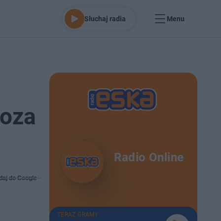
Słuchaj radia
Menu
noza
Radio Online
daj do Google
TERAZ GRAMY