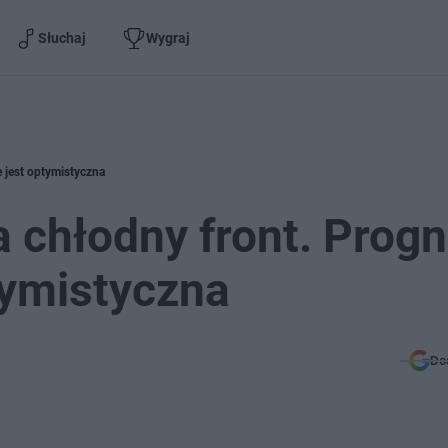
Słuchaj
Wygraj
 jest optymistyczna
 chłodny front. Prog
tymistyczna
Do