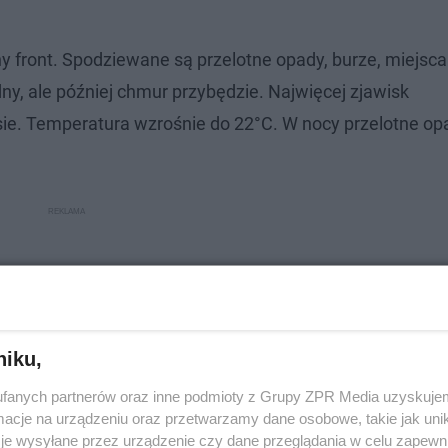
y front. Spodziewane są przelotne opady, burze, miejsca
ny, ale później chmur przybędzie. Najwięcej zjawisk
ie. Temperatura wzrośnie do 22°C. W nocy przelotne op
niku,
fanych partnerów oraz inne podmioty z Grupy ZPR Media uzyskujem
cje na urządzeniu oraz przetwarzamy dane osobowe, takie jak unika
je wysyłane przez urządzenie czy dane przeglądania w celu zapewn