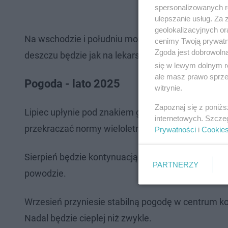
spersonalizowanych re
ulepszanie usług. Za
geolokalizacyjnych or
Na wschodzie i południu może spaść nawet 80 mm 
cenimy Twoją prywatno
Zgoda jest dobrowoln
deszczu będzie jak na lekarstwo, a to w przyszłoś
się w lewym dolnym r
ale masz prawo sprzec
Pogoda - lato 2025
witrynie.
Zapoznaj się z poniż
Lipiec upłynie pod znakiem gorącego, suchego pow
internetowych. Szcze
przekraczać normy wieloletnie.
Prywatności
i
Cookie
Sierpień będzie kontynuacją upałów, ale na zacho
PARTNERZY
powodzie.
Wrzesień przyniesie stabilną pogodę w centrum ko
Nadal będzie cieplej niż zwykle.