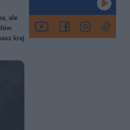
a, ale
ałów.
asz kraj