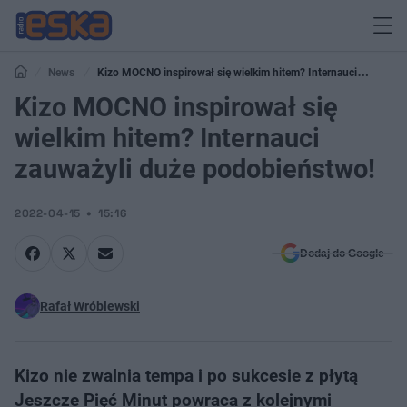
News
Kizo MOCNO inspirował się wielkim hitem? Internauci
zauważyli duże podobieństwo!
Kizo MOCNO inspirował się
wielkim hitem? Internauci
zauważyli duże podobieństwo!
2022-04-15
15:16
Dodaj do Google
Rafał Wróblewski
Kizo nie zwalnia tempa i po sukcesie z płytą
Jeszcze Pięć Minut powraca z kolejnymi