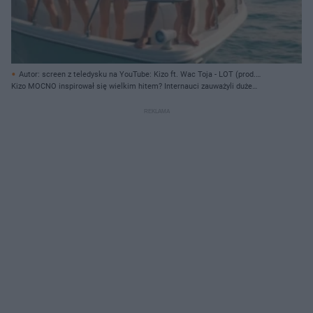
Autor: screen z teledysku na YouTube: Kizo ft. Wac Toja - LOT (prod.
BeMelo) / Safri Duo - Played-A-Live/ Materiały prasowe
Kizo MOCNO inspirował się wielkim hitem? Internauci zauważyli duże
podobieństwo!