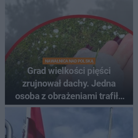
NAWAŁNICA NAD POLSKĄ
Grad wielkości pięści
zrujnował dachy. Jedna
osoba z obrażeniami trafiła
do szpitala