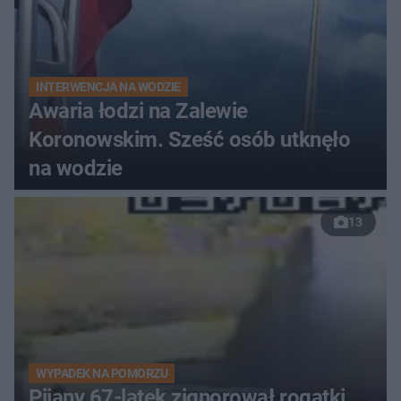
INTERWENCJA NA WODZIE
Awaria łodzi na Zalewie
Koronowskim. Sześć osób utknęło
na wodzie
13
WYPADEK NA POMORZU
Pijany 67-latek zignorował rogatki.