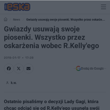
News
Gwiazdy usuwają swoje piosenki. Wszystko przez oskarżenia
wobec R.Kelly'ego
Gwiazdy usuwają swoje
piosenki. Wszystko przez
oskarżenia wobec R.Kelly'ego
2019-01-17
17:28
Dodaj do Google
k.w.
Ostatnio pisaliśmy o decyzji Lady Gagi, która
chcąc odciąć się od R.Kelly’ego usunęła swój