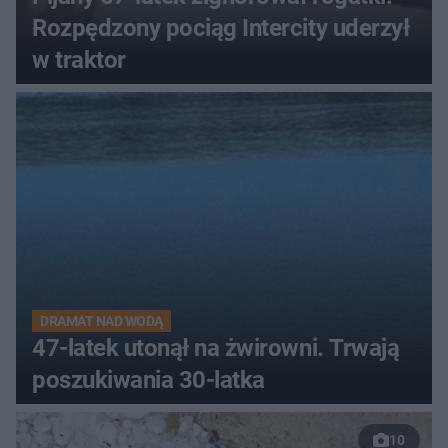
Rozpędzony pociąg Intercity uderzył
w traktor
DRAMAT NAD WODĄ
47-latek utonął na żwirowni. Trwają
poszukiwania 30-latka
10