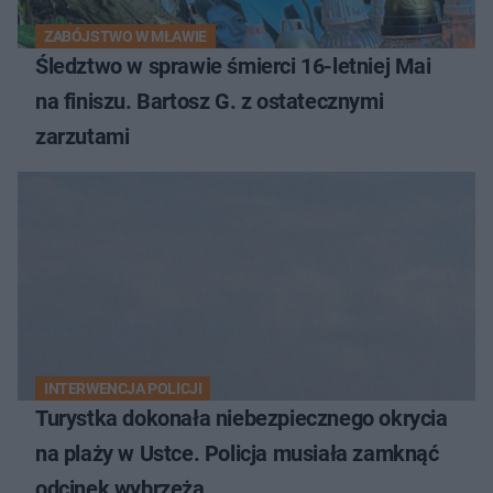
ZABÓJSTWO W MŁAWIE
Śledztwo w sprawie śmierci 16-letniej Mai
na finiszu. Bartosz G. z ostatecznymi
zarzutami
INTERWENCJA POLICJI
Turystka dokonała niebezpiecznego okrycia
na plaży w Ustce. Policja musiała zamknąć
odcinek wybrzeża