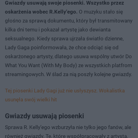
Gwiazdy usuwają swoje piosenki. Wszystko przez
oskarżenia wobec R.Kelly'ego.
O muzyku stało się
głośno za sprawą dokumentu, który był transmitowany
kilka dni temu i pokazał artystę jako dewianta
seksualnego. Kiedy sprawa ujrzała światło dzienne,
Lady Gaga poinformowała, że chce odciąć się od
oskarżonego artysty, dlatego usuwa wspólny utwór Do
What You Want (With My Body) ze wszystkich platfrom
streamingowych. W ślad za nią poszły kolejne gwiazdy.
Tej piosenki Lady Gagi już nie usłyszysz. Wokalistka
usunęła swój wielki hit
Gwiazdy usuwają piosenki
Sprawa R. Kelly’ego wzburzyła nie tylko jego fanów, ale
również gwiazdy. Te, które współpracowały z artystą,