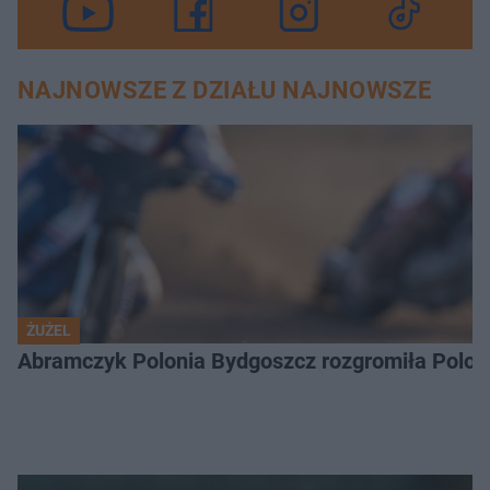
NAJNOWSZE Z DZIAŁU NAJNOWSZE
ŻUŻEL
Abramczyk Polonia Bydgoszcz rozgromiła Poloni