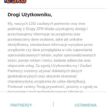
Drogi Użytkowniku,
My, naszych 1162 zaufanych partnerów oraz inne
Żaden utwór zamieszczony w serwisie nie może być powielany i
podmioty z Grupy ZPR Media uzyskujemy dostęp i
rozpowszechniany lub dalej rozpowszechniany w jakikolwiek sposób (w
tym także elektroniczny lub mechaniczny) na jakimkolwiek polu
przechowujemy informacje na urządzeniu oraz
eksploatacji w jakiejkolwiek formie, włącznie z umieszczaniem w Internecie
przetwarzamy dane osobowe, takie jak unikalne
bez pisemnej zgody właściciela praw. Jakiekolwiek użycie lub
wykorzystanie utworów w całości lub w części z naruszeniem prawa, tzn.
identyfikatory, standardowe informacje wysyłane przez
bez właściwej zgody, jest zabronione pod groźbą kary i może być ścigane
urządzenie czy dane przeglądania w celu zapewniania
prawnie.
spersonalizowanych reklam, wybór spersonalizowanych
treści, pomiar reklam i treści, badanie odbiorców oraz
ulepszanie usług. Za zgodą Użytkownika my i Zaufani
Partnerzy możemy używać dokładnych danych
geolokalizacyjnych oraz aktywnie skanować
charakterystykę urządzenia do celów identyfikacji.
O nas
Ponieważ cenimy Twoją prywatność, prosimy o zgodę na
korzystanie z tych technologii poprzez kliknięcie
Informacje prawne
„Akceptuję”. Zgoda jest dobrowolna i zawsze możesz ją
zmienić/wycofać klikając przycisk ustawień prywatności
Nasze serwisy
PARTNERZY
USTAWIENIA