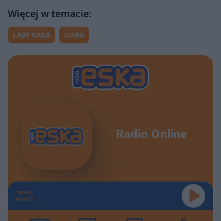
LADY GAGA
CIARA
Radio Online
TERAZ
GRAMY