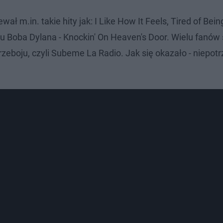
ł m.in. takie hity jak: I Like How It Feels, Tired of Bein
hitu Boba Dylana - Knockin' On Heaven's Door. Wielu fanów 
zeboju, czyli Subeme La Radio. Jak się okazało - niepotr