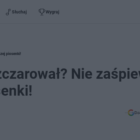
Słuchaj
Wygraj
zej piosenki!
ozczarował? Nie zaśpi
enki!
Do