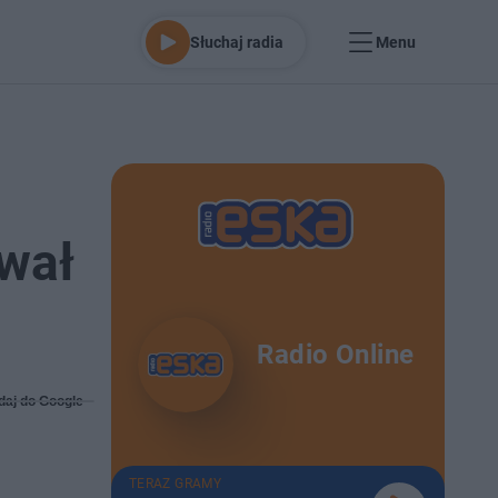
Słuchaj radia
Menu
ewał
Radio Online
daj do Google
TERAZ GRAMY