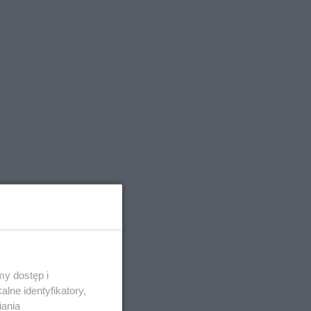
asy
y dostęp i
ości!
lne identyfikatory,
iania