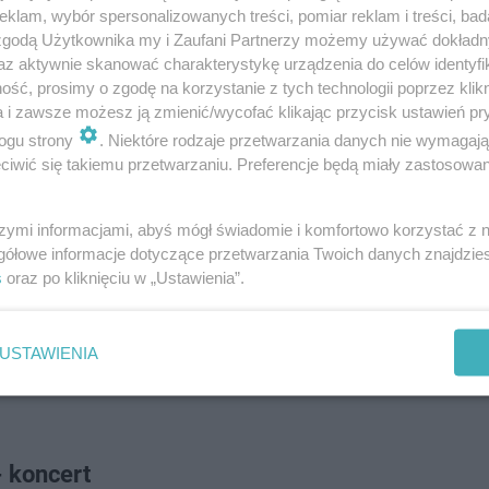
klam, wybór spersonalizowanych treści, pomiar reklam i treści, bad
 zgodą Użytkownika my i Zaufani Partnerzy możemy używać dokład
az aktywnie skanować charakterystykę urządzenia do celów identyfi
ść, prosimy o zgodę na korzystanie z tych technologii poprzez klikn
a i zawsze możesz ją zmienić/wycofać klikając przycisk ustawień pr
ogu strony
. Niektóre rodzaje przetwarzania danych nie wymagaj
iwić się takiemu przetwarzaniu. Preferencje będą miały zastosowanie
szymi informacjami, abyś mógł świadomie i komfortowo korzystać z
gółowe informacje dotyczące przetwarzania Twoich danych znajdzi
s
oraz po kliknięciu w „Ustawienia”.
USTAWIENIA
- koncert