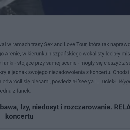
ał w ramach trasy Sex and Love Tour, która tak napraw
o Arenie, w kierunku hiszpańskiego wokalisty leciały mis
 fanki - stojące przy samej scenie - mogły się cieszyć z se
kryje jednak swojego niezadowolenia z koncertu. Chodzi
dwrócił się plecami, powiedział 'see ya' i... uciekł.
Wygl
jedna z fanek.
abawa, łzy, niedosyt i rozczarowanie. REL
koncertu