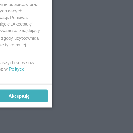
anie odbiorców oraz
Zobacz
nych danych
kacji. Ponieważ
ięcie „Akceptuję”.
ywatności znajdujący
ą zgody użytkownika,
 tylko na tej
 naszych serwisów
esz w
Polityce
Akceptuję