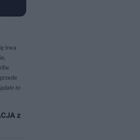
dę trwa
ie,
lfie
 przede
ądało to
ACJA z