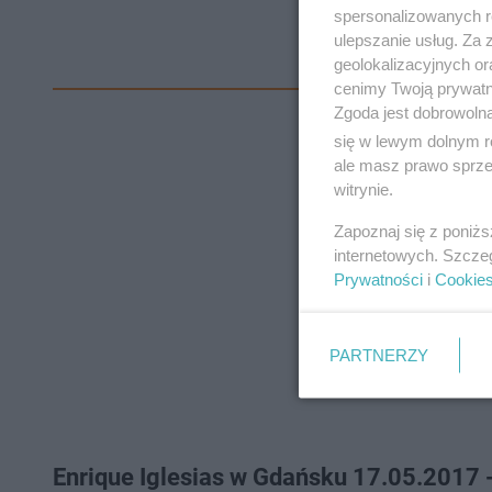
spersonalizowanych re
ulepszanie usług. Za
geolokalizacyjnych or
cenimy Twoją prywatno
Zgoda jest dobrowoln
się w lewym dolnym r
ale masz prawo sprzec
witrynie.
Zapoznaj się z poniż
internetowych. Szcze
Prywatności
i
Cookie
PARTNERZY
Enrique Iglesias w Gdańsku 17.05.2017 