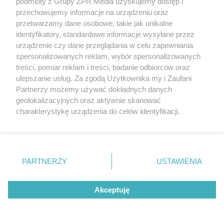
podmioty z Grupy ZPR Media uzyskujemy dostęp i
przechowujemy informacje na urządzeniu oraz
przetwarzamy dane osobowe, takie jak unikalne
identyfikatory, standardowe informacje wysyłane przez
urządzenie czy dane przeglądania w celu zapewniania
spersonalizowanych reklam, wybór spersonalizowanych
treści, pomiar reklam i treści, badanie odbiorców oraz
ulepszanie usług. Za zgodą Użytkownika my i Zaufani
Partnerzy możemy używać dokładnych danych
geolokalizacyjnych oraz aktywnie skanować
charakterystykę urządzenia do celów identyfikacji.
Ponieważ cenimy Twoją prywatność, prosimy o zgodę na
korzystanie z tych technologii poprzez kliknięcie
„Akceptuję”. Zgoda jest dobrowolna i zawsze możesz ją
zmienić/wycofać klikając przycisk ustawień prywatności
PARTNERZY
USTAWIENIA
znajdujący się w lewym dolnym rogu strony
. Niektóre
rodzaje przetwarzania danych nie wymagają zgody
Akceptuję
użytkownika, ale masz prawo sprzeciwić się takiemu
przetwarzaniu. Preferencje będą miały zastosowanie tylko
na tej witrynie.