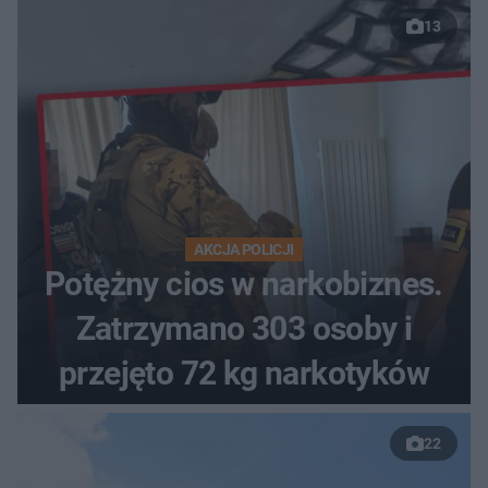
13
AKCJA POLICJI
Potężny cios w narkobiznes.
Zatrzymano 303 osoby i
przejęto 72 kg narkotyków
22