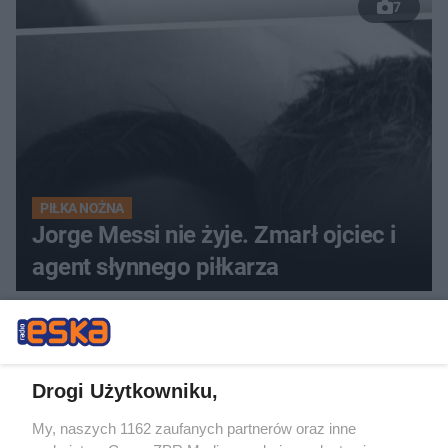
7
PIŁKA NOŻNA
Jorge Messi nie żyje. Zmarł ojciec i
agent słynnego piłkarza
ZOBACZ WIĘCEJ
Drogi Użytkowniku,
My, naszych 1162 zaufanych partnerów oraz inne