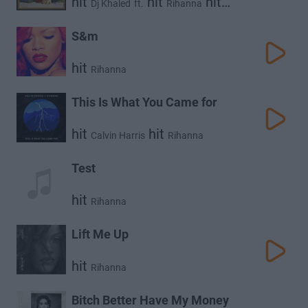
hit
hit
hit
Dj Khaled
ft.
Rihanna
Bryson Tiller
S&m
hit
Rihanna
This Is What You Came for
hit
hit
Calvin Harris
Rihanna
Test
hit
Rihanna
Lift Me Up
hit
Rihanna
Bitch Better Have My Money