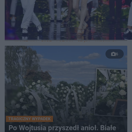
WIĘCEJ
LOKALNE
WARSZAWA
ŁÓDŹ
POZNAŃ
ŚLĄSK
TRÓJMIASTO
LUB
6
TRAGICZNY WYPADEK
Po Wojtusia przyszedł anioł. Białe