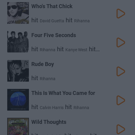
Who's That Chick
hit
hit
David Guetta
Rihanna
Four Five Seconds
hit
hit
hit
Rihanna
Kanye West
Paul Mccartney
Rude Boy
hit
Rihanna
This Is What You Came for
hit
hit
Calvin Harris
Rihanna
Wild Thoughts