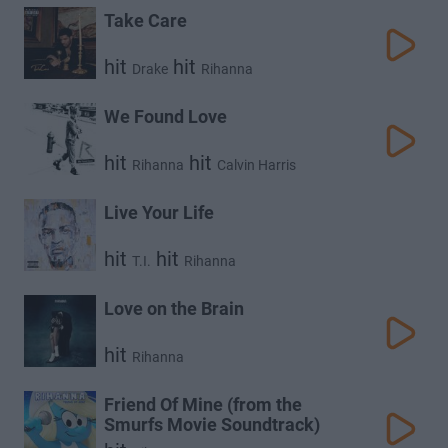
Take Care
hit
hit
Drake
Rihanna
We Found Love
hit
hit
Rihanna
Calvin Harris
Live Your Life
hit
hit
T.I.
Rihanna
Love on the Brain
hit
Rihanna
Friend Of Mine (from the
Smurfs Movie Soundtrack)