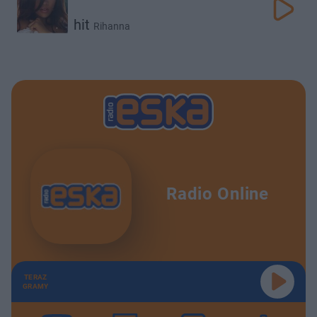
hit
Rihanna
Radio Online
TERAZ
GRAMY