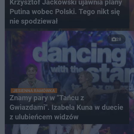
Krzysztof Jackowski ujawnia plany
Putina wobec Polski. Tego nikt się
nie spodziewał
28
JESIENNA RAMÓWKA
Znamy pary w "Tańcu z
Gwiazdami". Izabela Kuna w duecie
z ulubieńcem widzów