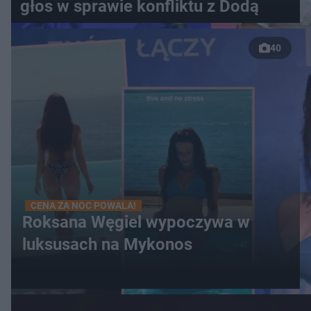
głos w sprawie konfliktu z Dodą
40
CENA ZA NOC POWALA!
Roksana Węgiel wypoczywa w
luksusach na Mykonos