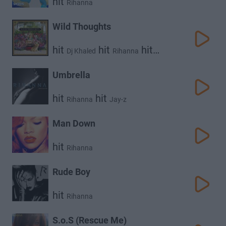
hit
Rihanna
Wild Thoughts
hit
hit
hit
Dj Khaled
Rihanna
Bryson Tiller
Umbrella
hit
hit
Rihanna
Jay-z
Man Down
hit
Rihanna
Rude Boy
hit
Rihanna
S.o.S (Rescue Me)