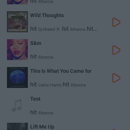
hit
Rihanna
Wild Thoughts
hit
hit
hit
Dj Khaled
ft.
Rihanna
Bryson Tiller
S&m
hit
Rihanna
This Is What You Came for
hit
hit
Calvin Harris
Rihanna
Test
hit
Rihanna
Lift Me Up