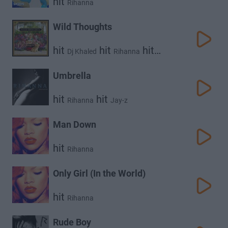
hit
Rihanna
Wild Thoughts
hit
hit
hit
Dj Khaled
Rihanna
Bryson Tiller
Umbrella
hit
hit
Rihanna
Jay-z
Man Down
hit
Rihanna
Only Girl (In the World)
hit
Rihanna
Rude Boy