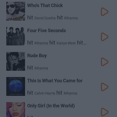
Who's That Chick
hit
hit
David Guetta
Rihanna
Four Five Seconds
hit
hit
hit
Rihanna
Kanye West
Paul Mccartney
Rude Boy
hit
Rihanna
This Is What You Came for
hit
hit
Calvin Harris
Rihanna
Only Girl (In the World)