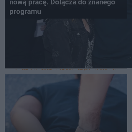
nową pracę. Dołącza do znanego
programu
WIĘCEJ
LOKALNE
WARSZAWA
ŁÓDŹ
POZNAŃ
ŚLĄSK
TRÓJMIASTO
LUB