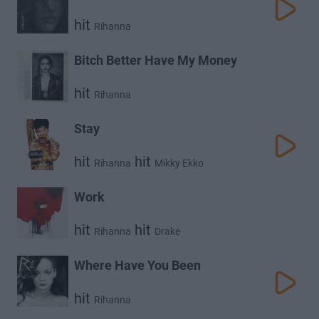
hit
Rihanna
Bitch Better Have My Money
hit
Rihanna
Stay
hit
hit
Rihanna
Mikky Ekko
Work
hit
hit
Rihanna
Drake
Where Have You Been
hit
Rihanna