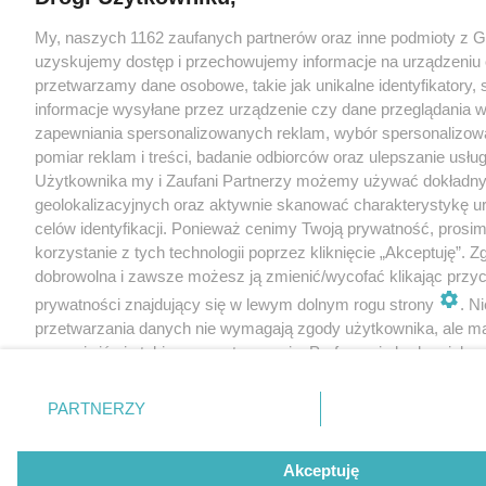
My, naszych 1162 zaufanych partnerów oraz inne podmioty z 
uzyskujemy dostęp i przechowujemy informacje na urządzeniu 
przetwarzamy dane osobowe, takie jak unikalne identyfikatory,
informacje wysyłane przez urządzenie czy dane przeglądania w
zapewniania spersonalizowanych reklam, wybór spersonalizowa
pomiar reklam i treści, badanie odbiorców oraz ulepszanie usłu
Użytkownika my i Zaufani Partnerzy możemy używać dokładn
geolokalizacyjnych oraz aktywnie skanować charakterystykę u
celów identyfikacji. Ponieważ cenimy Twoją prywatność, prosi
korzystanie z tych technologii poprzez kliknięcie „Akceptuję”. Z
dobrowolna i zawsze możesz ją zmienić/wycofać klikając przyc
prywatności znajdujący się w lewym dolnym rogu strony
. N
przetwarzania danych nie wymagają zgody użytkownika, ale m
sprzeciwić się takiemu przetwarzaniu. Preferencje będą miały 
tylko na tej witrynie.
PARTNERZY
Zapoznaj się z poniższymi informacjami, abyś mógł świadomie
korzystać z naszych serwisów internetowych. Szczegółowe in
dotyczące przetwarzania Twoich danych znajdziesz w
Polityce
Akceptuję