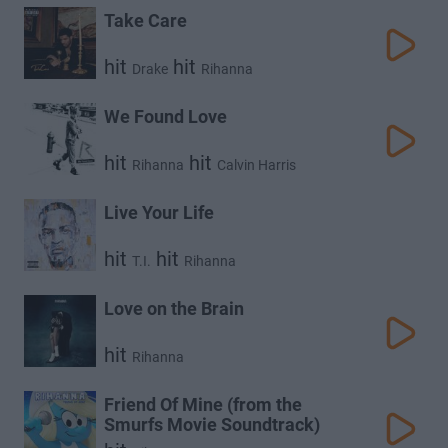
Take Care
hit
hit
Drake
Rihanna
We Found Love
hit
hit
Rihanna
Calvin Harris
Live Your Life
hit
hit
T.I.
Rihanna
Love on the Brain
hit
Rihanna
Friend Of Mine (from the
Smurfs Movie Soundtrack)