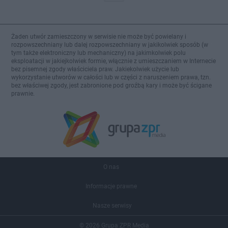
Żaden utwór zamieszczony w serwisie nie może być powielany i
rozpowszechniany lub dalej rozpowszechniany w jakikolwiek sposób (w
tym także elektroniczny lub mechaniczny) na jakimkolwiek polu
eksploatacji w jakiejkolwiek formie, włącznie z umieszczaniem w Internecie
bez pisemnej zgody właściciela praw. Jakiekolwiek użycie lub
wykorzystanie utworów w całości lub w części z naruszeniem prawa, tzn.
bez właściwej zgody, jest zabronione pod groźbą kary i może być ścigane
prawnie.
O nas
Informacje prawne
Nasze serwisy
© 2026 Grupa ZPR Media