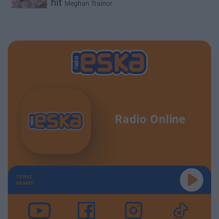
hit
Meghan Trainor
Radio Online
TERAZ
GRAMY