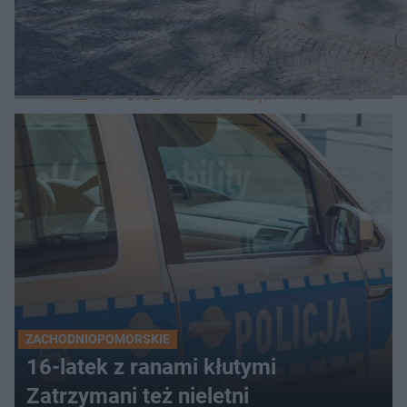
LOKALNE
WARSZAWA
ŁÓDŹ
POZNAŃ
ŚLĄSK
TRÓJMIASTO
LUB
ZACHODNIOPOMORSKIE
16-latek z ranami kłutymi
Zatrzymani też nieletni