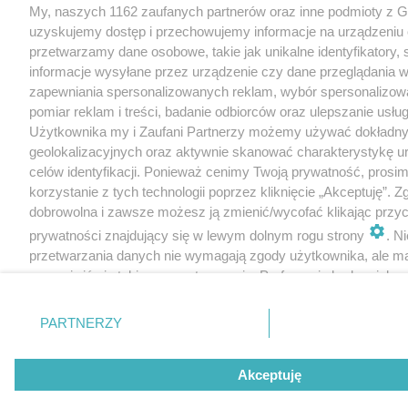
My, naszych 1162 zaufanych partnerów oraz inne podmioty z 
uzyskujemy dostęp i przechowujemy informacje na urządzeniu 
przetwarzamy dane osobowe, takie jak unikalne identyfikatory,
informacje wysyłane przez urządzenie czy dane przeglądania w
zapewniania spersonalizowanych reklam, wybór spersonalizowa
pomiar reklam i treści, badanie odbiorców oraz ulepszanie usłu
Użytkownika my i Zaufani Partnerzy możemy używać dokładn
geolokalizacyjnych oraz aktywnie skanować charakterystykę u
celów identyfikacji. Ponieważ cenimy Twoją prywatność, prosi
korzystanie z tych technologii poprzez kliknięcie „Akceptuję”. Z
dobrowolna i zawsze możesz ją zmienić/wycofać klikając przyc
prywatności znajdujący się w lewym dolnym rogu strony
. N
przetwarzania danych nie wymagają zgody użytkownika, ale m
sprzeciwić się takiemu przetwarzaniu. Preferencje będą miały 
tylko na tej witrynie.
PARTNERZY
Zapoznaj się z poniższymi informacjami, abyś mógł świadomie
korzystać z naszych serwisów internetowych. Szczegółowe in
dotyczące przetwarzania Twoich danych znajdziesz w
Polityce
Akceptuję
Cookies
oraz po kliknięciu w „Ustawienia”.