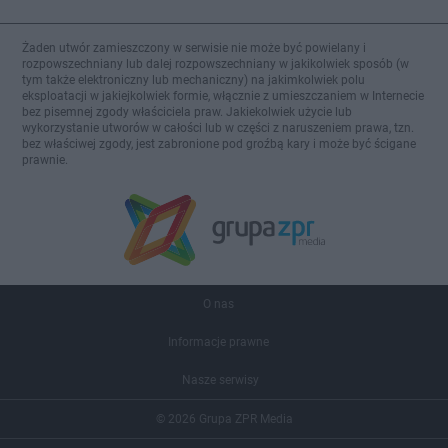
Żaden utwór zamieszczony w serwisie nie może być powielany i
rozpowszechniany lub dalej rozpowszechniany w jakikolwiek sposób (w
tym także elektroniczny lub mechaniczny) na jakimkolwiek polu
eksploatacji w jakiejkolwiek formie, włącznie z umieszczaniem w Internecie
bez pisemnej zgody właściciela praw. Jakiekolwiek użycie lub
wykorzystanie utworów w całości lub w części z naruszeniem prawa, tzn.
bez właściwej zgody, jest zabronione pod groźbą kary i może być ścigane
prawnie.
O nas
Informacje prawne
Nasze serwisy
© 2026 Grupa ZPR Media