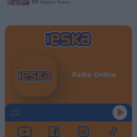
hit
Meghan Trainor
Radio Online
TERAZ
GRAMY