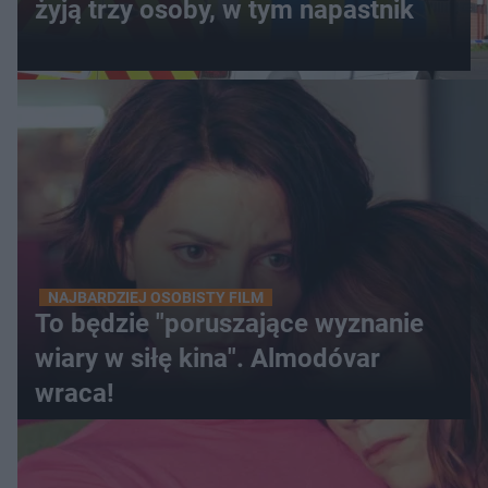
żyją trzy osoby, w tym napastnik
NAJBARDZIEJ OSOBISTY FILM
To będzie "poruszające wyznanie
wiary w siłę kina". Almodóvar
wraca!
WIĘCEJ