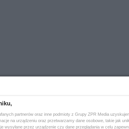
niku,
fanych partnerów oraz inne podmioty z Grupy ZPR Media uzyskujem
cje na urządzeniu oraz przetwarzamy dane osobowe, takie jak unika
je wysyłane przez urządzenie czy dane przeglądania w celu zapewn