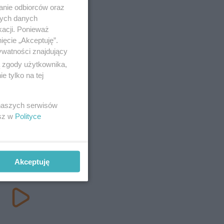
anie odbiorców oraz
nych danych
kacji. Ponieważ
ięcie „Akceptuję”.
ywatności znajdujący
ą zgody użytkownika,
 tylko na tej
 naszych serwisów
esz w
Polityce
Akceptuję