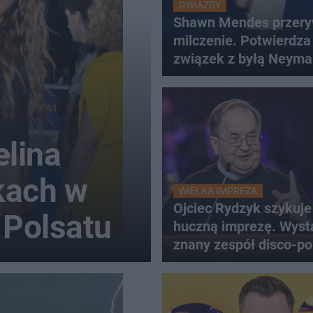
GWIAZDY
Shawn Mendes przer
milczenie. Potwierdza
związek z byłą Neyma
lina
kach w
WIELKA IMPREZA
Ojciec Rydzyk szykuje
 Polsatu
huczną imprezę. Wyst
znany zespół disco-po