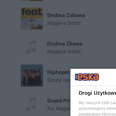
Drobna Zabawa
Magiera
Sobel
Drobna Zbawa
Magiera
Sobel
Hiphopkryta
Szczyl
Magiera
Drogi Użytkow
Grand Prix
My, naszych 1160 zau
Avi
Magiera
przechowujemy informa
standardowe informac