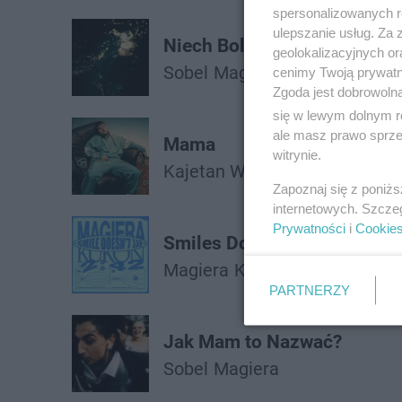
spersonalizowanych re
ulepszanie usług. Za
Niech Boli
geolokalizacyjnych or
Sobel
Magiera
cenimy Twoją prywatno
Zgoda jest dobrowoln
się w lewym dolnym r
ale masz prawo sprzec
Mama
witrynie.
Kajetan Wolas
Magiera
Zapoznaj się z poniż
internetowych. Szcze
Prywatności
i
Cookie
Smiles Doesn't Lie
Magiera
Kukon
PARTNERZY
Jak Mam to Nazwać?
Sobel
Magiera