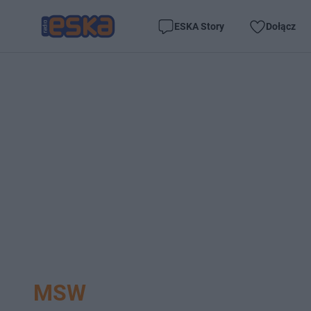
ESKA Story
Dołącz
MSW