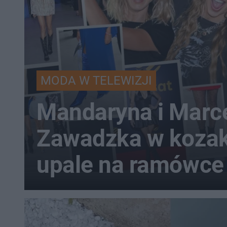
MODA W TELEWIZJI
Mandaryna i Marce
Zawadzka w koza
upale na ramówce