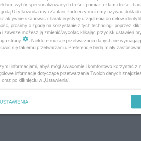
klam, wybór spersonalizowanych treści, pomiar reklam i treści, bad
 zgodą Użytkownika my i Zaufani Partnerzy możemy używać dokład
az aktywnie skanować charakterystykę urządzenia do celów identyfi
ść, prosimy o zgodę na korzystanie z tych technologii poprzez klikn
a i zawsze możesz ją zmienić/wycofać klikając przycisk ustawień pr
ogu strony
. Niektóre rodzaje przetwarzania danych nie wymagaj
iwić się takiemu przetwarzaniu. Preferencje będą miały zastosowanie
szymi informacjami, abyś mógł świadomie i komfortowo korzystać z
gółowe informacje dotyczące przetwarzania Twoich danych znajdzi
s
oraz po kliknięciu w „Ustawienia”.
USTAWIENIA