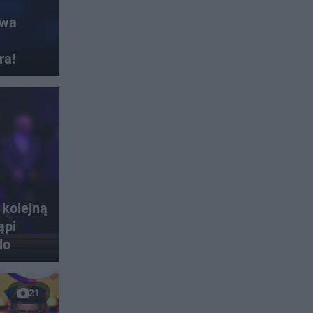
ywa
ra!
 kolejną
ąpi
lo
21