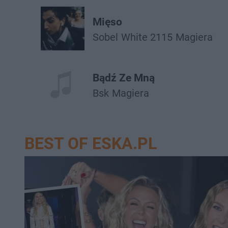
Mięso
Sobel
White 2115
Magiera
Bądź Ze Mną
Bsk
Magiera
BEST OF ESKA.PL