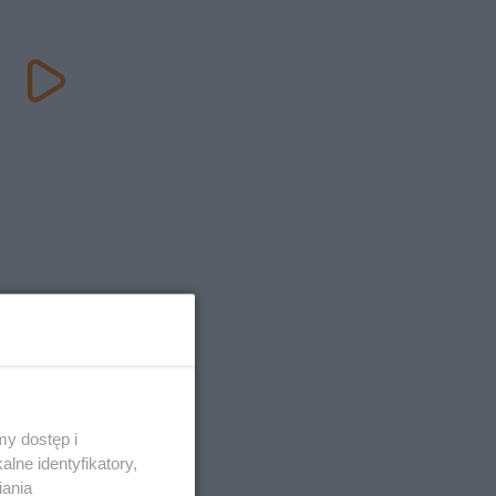
y dostęp i
lne identyfikatory,
iania