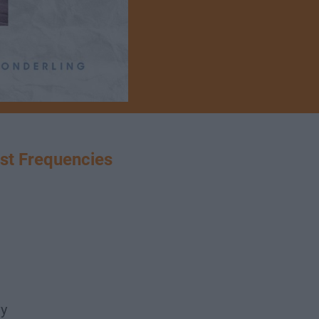
t Frequencies
vy