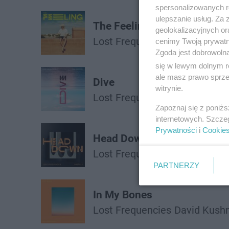
spersonalizowanych re
ulepszanie usług. Za
The Feeling
geolokalizacyjnych or
Lost Frequencies
cenimy Twoją prywatno
Zgoda jest dobrowoln
się w lewym dolnym r
ale masz prawo sprzec
Dive
witrynie.
Lost Frequencies
Tom Gregor
Zapoznaj się z poniż
internetowych. Szcze
Prywatności
i
Cookie
Head Down
Lost Frequencies
Bastille
PARTNERZY
In My Bones
Lost Frequencies
David Kush