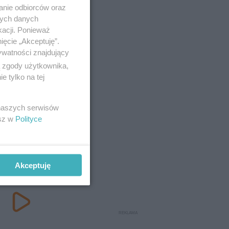
anie odbiorców oraz
nych danych
kacji. Ponieważ
ięcie „Akceptuję”.
ywatności znajdujący
ą zgody użytkownika,
 tylko na tej
 naszych serwisów
esz w
Polityce
Akceptuję