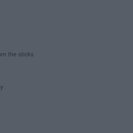
om the sticks
vy