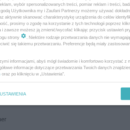
klam, wybór spersonalizowanych treści, pomiar reklam i treści, bad
 zgodą Użytkownika my i Zaufani Partnerzy możemy używać dokład
az aktywnie skanować charakterystykę urządzenia do celów identyfi
ść, prosimy o zgodę na korzystanie z tych technologii poprzez klikn
a i zawsze możesz ją zmienić/wycofać klikając przycisk ustawień pr
ogu strony
. Niektóre rodzaje przetwarzania danych nie wymagaj
iwić się takiemu przetwarzaniu. Preferencje będą miały zastosowanie
y
szymi informacjami, abyś mógł świadomie i komfortowo korzystać z
gółowe informacje dotyczące przetwarzania Twoich danych znajdzi
s
oraz po kliknięciu w „Ustawienia”.
USTAWIENIA
ner