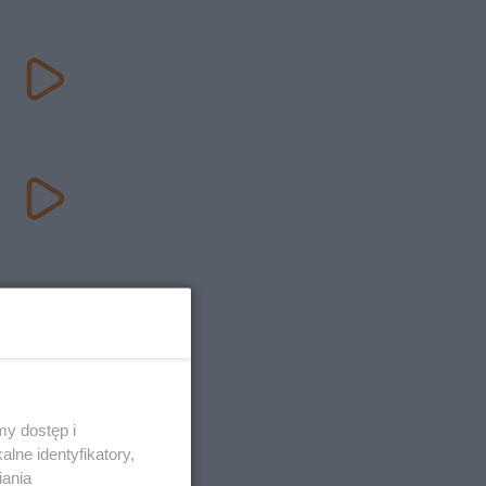
y dostęp i
lne identyfikatory,
iania