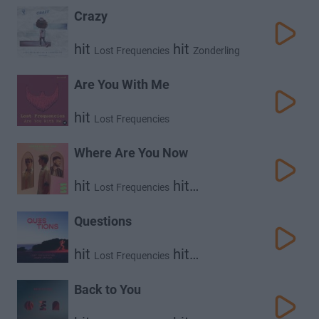
Crazy
hit
hit
Lost Frequencies
Zonderling
Are You With Me
hit
Lost Frequencies
Where Are You Now
hit
hit
Lost Frequencies
Calum Scott
Questions
hit
hit
Lost Frequencies
James Arthur
Back to You