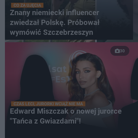
CO ZA UJĘCIA
Znany niemiecki influencer
zwiedzał Polskę. Próbował
wymówić Szczebrzeszyn
30
CZAS LECI, JURORKI WCIĄŻ NIE MA
Edward Miszczak o nowej jurorce
"Tańca z Gwiazdami"!