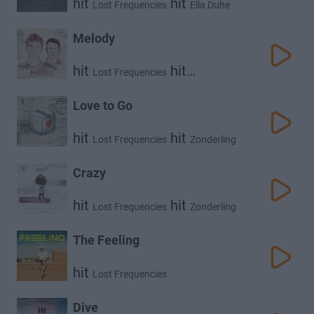
hit
hit
Lost Frequencies
Ella Duhe
hit
X Ambassadors
Melody
hit
hit
Lost Frequencies
James Blunt
Love to Go
hit
hit
Lost Frequencies
Zonderling
hit
Kelvin Jones
Crazy
hit
hit
Lost Frequencies
Zonderling
The Feeling
hit
Lost Frequencies
Dive