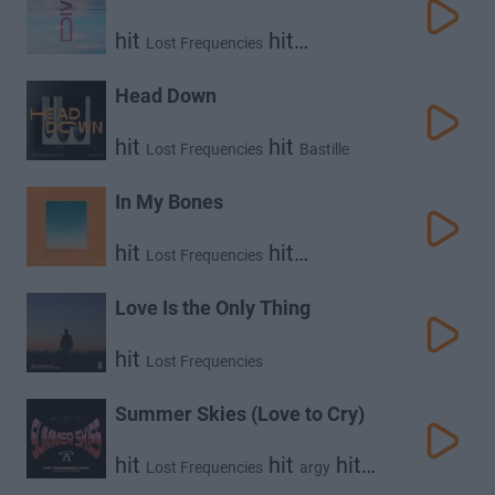
hit
hit
Lost Frequencies
Tom Gregory
Head Down
hit
hit
Lost Frequencies
Bastille
In My Bones
hit
hit
Lost Frequencies
David Kushner
Love Is the Only Thing
hit
Lost Frequencies
Summer Skies (Love to Cry)
hit
hit
hit
Lost Frequencies
argy
rhys from the sticks