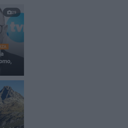
29
RZA
ja
omo,