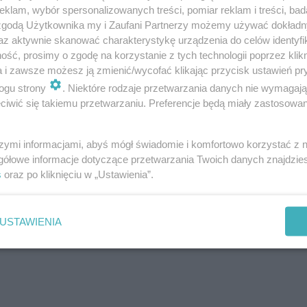
klam, wybór spersonalizowanych treści, pomiar reklam i treści, bad
 zgodą Użytkownika my i Zaufani Partnerzy możemy używać dokład
az aktywnie skanować charakterystykę urządzenia do celów identyfi
ść, prosimy o zgodę na korzystanie z tych technologii poprzez klikn
a i zawsze możesz ją zmienić/wycofać klikając przycisk ustawień pr
ogu strony
. Niektóre rodzaje przetwarzania danych nie wymagaj
iwić się takiemu przetwarzaniu. Preferencje będą miały zastosowanie
szymi informacjami, abyś mógł świadomie i komfortowo korzystać z
gółowe informacje dotyczące przetwarzania Twoich danych znajdzi
s
oraz po kliknięciu w „Ustawienia”.
USTAWIENIA