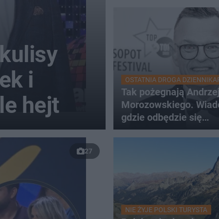
kulisy
ek i
OSTATNIA DROGA DZIENNIKA
Tak pożegnają Andrze
e hejt
Morozowskiego. Wiad
gdzie odbędzie się
uroczystość
27
NIE ŻYJE POLSKI TURYSTA