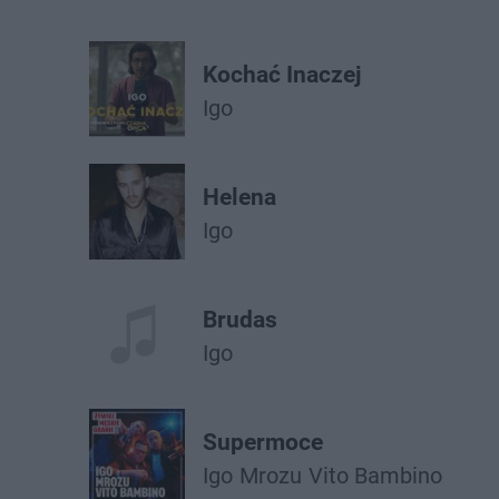
Kochać Inaczej
Igo
Helena
Igo
Brudas
Igo
Supermoce
Igo
Mrozu
Vito Bambino