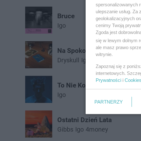
spersonalizowanych re
ulepszanie usług. Za
Bruce
geolokalizacyjnych or
Igo
cenimy Twoją prywatno
Zgoda jest dobrowoln
się w lewym dolnym r
ale masz prawo sprzec
Na Spokojnie
witrynie.
Dryskull
Igo
Zapoznaj się z poniż
internetowych. Szcze
Prywatności
i
Cookie
To Nie Koniec
Igo
PARTNERZY
Ostatni Dzień Lata
Gibbs
Igo
4money