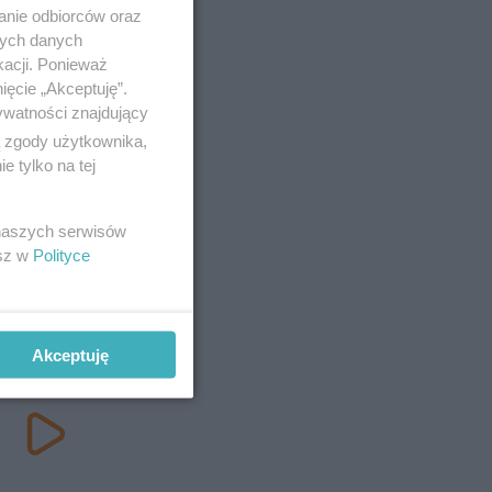
anie odbiorców oraz
nych danych
kacji. Ponieważ
ięcie „Akceptuję”.
ywatności znajdujący
ą zgody użytkownika,
 tylko na tej
 naszych serwisów
esz w
Polityce
Akceptuję