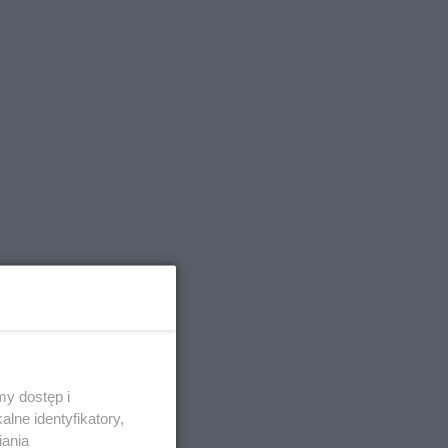
y dostęp i
lne identyfikatory,
iania