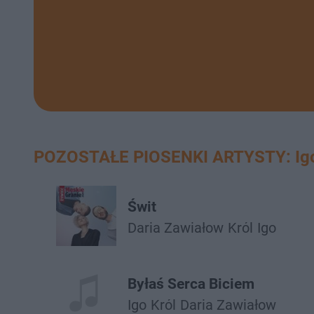
POZOSTAŁE PIOSENKI ARTYSTY: Ig
Świt
Daria Zawiałow
Król
Igo
Byłaś Serca Biciem
Igo
Król
Daria Zawiałow