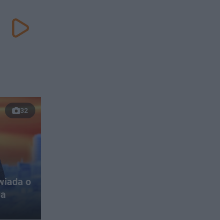
32
wiada o
wa