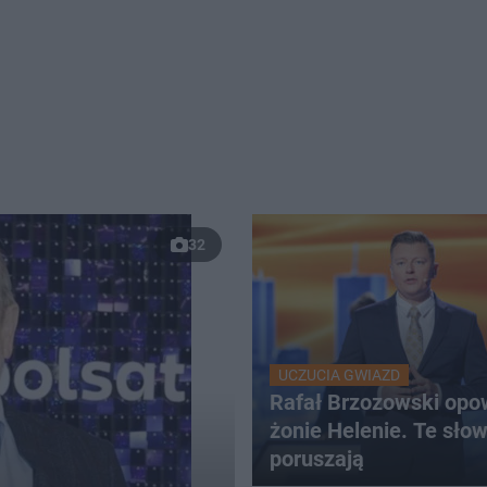
32
UCZUCIA GWIAZD
Rafał Brzozowski opo
żonie Helenie. Te sło
poruszają