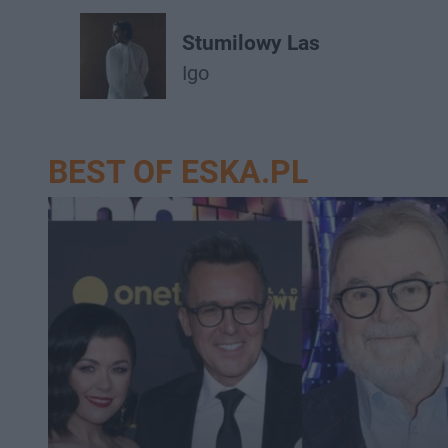
Stumilowy Las
Igo
BEST OF ESKA.PL