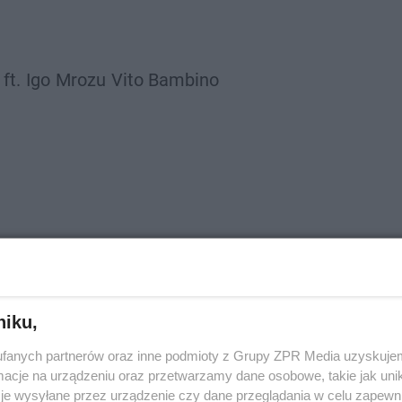
ft.
Igo
Mrozu
Vito Bambino
niku,
fanych partnerów oraz inne podmioty z Grupy ZPR Media uzyskujem
cje na urządzeniu oraz przetwarzamy dane osobowe, takie jak unika
je wysyłane przez urządzenie czy dane przeglądania w celu zapewn