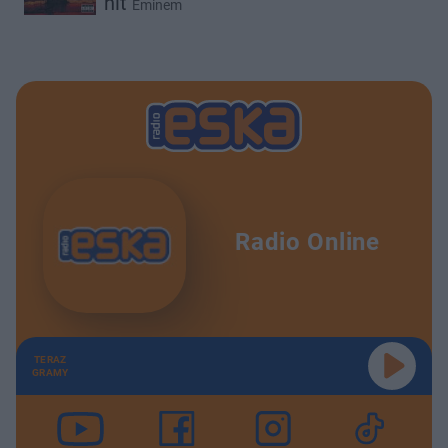
hit
Eminem
Radio Online
TERAZ
GRAMY