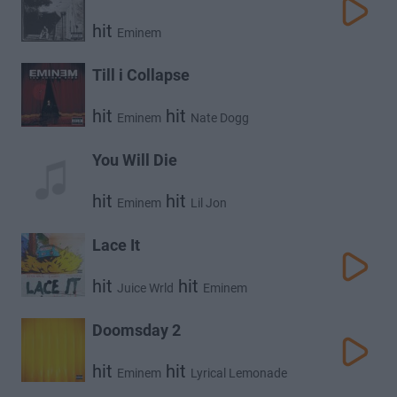
hit
Eminem
Till i Collapse
hit
hit
Eminem
Nate Dogg
You Will Die
hit
hit
Eminem
Lil Jon
Lace It
hit
hit
Juice Wrld
Eminem
Doomsday 2
hit
hit
Eminem
Lyrical Lemonade