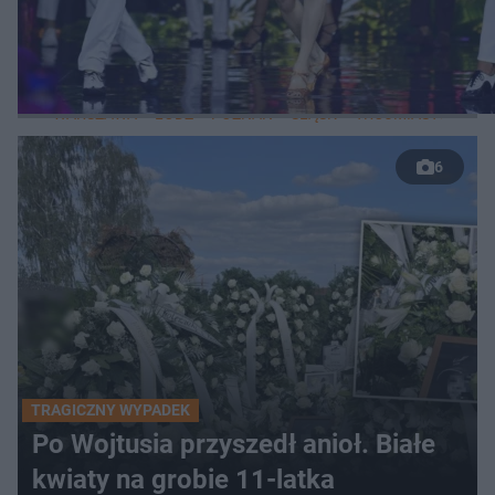
LOKALNE
WARSZAWA
ŁÓDŹ
POZNAŃ
ŚLĄSK
TRÓJMIASTO
LUB
6
TRAGICZNY WYPADEK
Po Wojtusia przyszedł anioł. Białe
kwiaty na grobie 11-latka