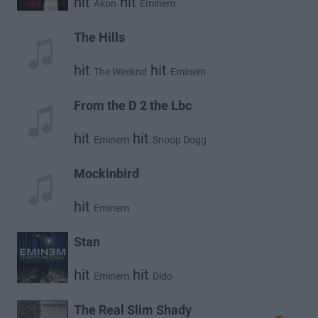
hit
hit
Akon
Eminem
The Hills
hit
hit
The Weeknd
Eminem
From the D 2 the Lbc
hit
hit
Eminem
Snoop Dogg
Mockinbird
hit
Eminem
Stan
hit
hit
Eminem
Dido
The Real Slim Shady