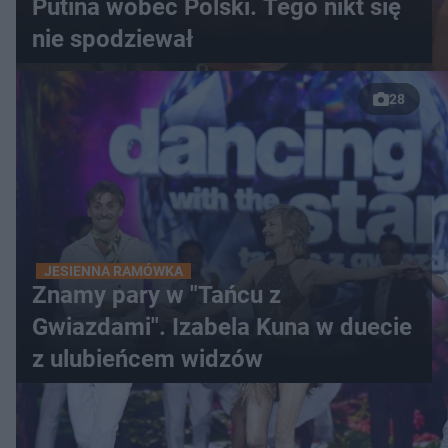
Putina wobec Polski. Tego nikt się
nie spodziewał
28
JESIENNA RAMÓWKA
Znamy pary w "Tańcu z
Gwiazdami". Izabela Kuna w duecie
z ulubieńcem widzów
WIĘCEJ