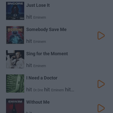
Just Lose It
hit
Eminem
Somebody Save Me
hit
Eminem
Sing for the Moment
hit
Eminem
I Need a Doctor
hit
hit
hit
Dr.Dre
Eminem
Skylar Grey
Without Me