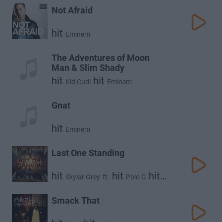
Not Afraid
hit
Eminem
The Adventures of Moon
Man & Slim Shady
hit
hit
Kid Cudi
Eminem
Gnat
hit
Eminem
Last One Standing
hit
hit
hit
Skylar Grey
ft.
Polo G
Eminem
Smack That