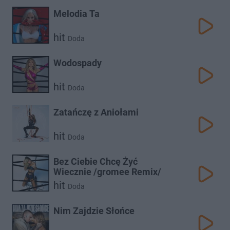
Melodia Ta
hit
Doda
Wodospady
hit
Doda
Zatańczę z Aniołami
hit
Doda
Bez Ciebie Chcę Żyć
Wiecznie /gromee Remix/
hit
Doda
Nim Zajdzie Słońce