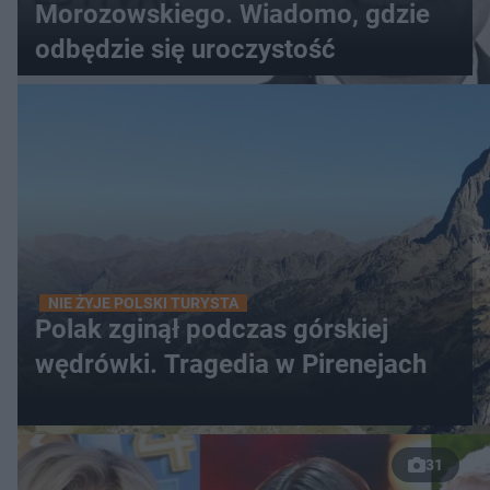
Morozowskiego. Wiadomo, gdzie
odbędzie się uroczystość
NIE ŻYJE POLSKI TURYSTA
Polak zginął podczas górskiej
wędrówki. Tragedia w Pirenejach
31