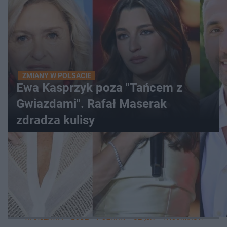
ZMIANY W POLSACIE
Ewa Kasprzyk poza "Tańcem z
Gwiazdami". Rafał Maserak
zdradza kulisy
WIĘCEJ
LOKALNE
WARSZAWA
ŁÓDŹ
POZNAŃ
ŚLĄSK
TRÓJMIASTO
LUB