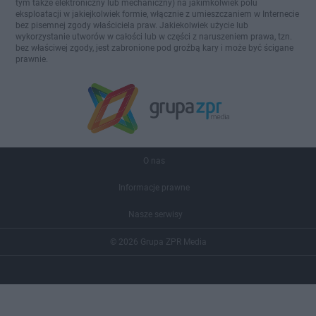
tym także elektroniczny lub mechaniczny) na jakimkolwiek polu
eksploatacji w jakiejkolwiek formie, włącznie z umieszczaniem w Internecie
bez pisemnej zgody właściciela praw. Jakiekolwiek użycie lub
wykorzystanie utworów w całości lub w części z naruszeniem prawa, tzn.
bez właściwej zgody, jest zabronione pod groźbą kary i może być ścigane
prawnie.
O nas
Informacje prawne
Nasze serwisy
© 2026 Grupa ZPR Media