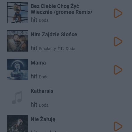
Bez Ciebie Chcę Żyć
Wiecznie /gromee Remix/
hit
Doda
Nim Zajdzie Słońce
hit
hit
Smolasty
Doda
Mama
hit
Doda
Katharsis
hit
Doda
Nie Żałuję