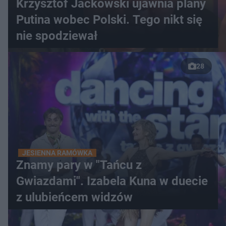
Krzysztof Jackowski ujawnia plany
Putina wobec Polski. Tego nikt się
nie spodziewał
28
JESIENNA RAMÓWKA
Znamy pary w "Tańcu z
Gwiazdami". Izabela Kuna w duecie
z ulubieńcem widzów