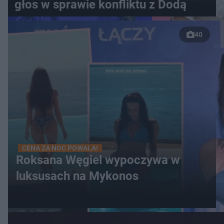
głos w sprawie konfliktu z Dodą
40
CENA ZA NOC POWALA!
Roksana Węgiel wypoczywa w
luksusach na Mykonos