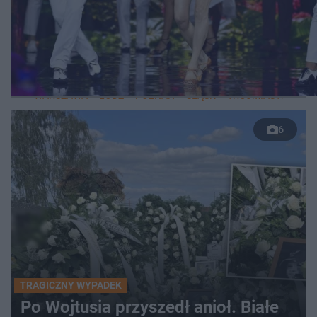
WIĘCEJ
LOKALNE
WARSZAWA
ŁÓDŹ
POZNAŃ
ŚLĄSK
TRÓJMIASTO
LUB
6
TRAGICZNY WYPADEK
Po Wojtusia przyszedł anioł. Białe