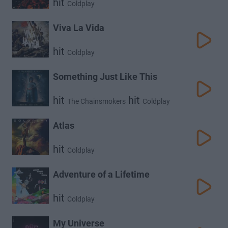
hit
Coldplay
Viva La Vida
hit
Coldplay
Something Just Like This
hit
hit
The Chainsmokers
Coldplay
Atlas
hit
Coldplay
Adventure of a Lifetime
hit
Coldplay
My Universe