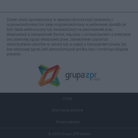
Żaden utwór zamieszczony w serwisie nie może być powielany i
rozpowszechniany lub dalej rozpowszechniany w jakikolwiek sposób (w
tym także elektroniczny lub mechaniczny) na jakimkolwiek polu
eksploatacji w jakiejkolwiek formie, włącznie z umieszczaniem w Internecie
bez pisemnej zgody właściciela praw. Jakiekolwiek użycie lub
wykorzystanie utworów w całości lub w części z naruszeniem prawa, tzn.
bez właściwej zgody, jest zabronione pod groźbą kary i może być ścigane
prawnie.
O nas
Informacje prawne
Nasze serwisy
© 2026 Grupa ZPR Media