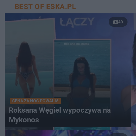
BEST OF ESKA.PL
40
CENA ZA NOC POWALA!
Roksana Węgiel wypoczywa na
Mykonos