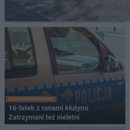
LOKALNE
WARSZAWA
ŁÓDŹ
POZNAŃ
ŚLĄSK
TRÓJMIASTO
LUB
ZACHODNIOPOMORSKIE
16-latek z ranami kłutymi
Zatrzymani też nieletni