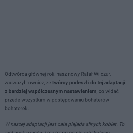
Odtwórca głównej roli, nasz nowy Rafał Wilczur,
zauważył również, że
twórcy podeszli do tej adaptacji
z bardziej współczesnym nastawieniem
, co widać
przede wszystkim w postępowaniu bohaterów i
bohaterek.
W naszej adaptacji jest cała plejada silnych kobiet. To
jest znak czasów i też to, po co się robi kolejne