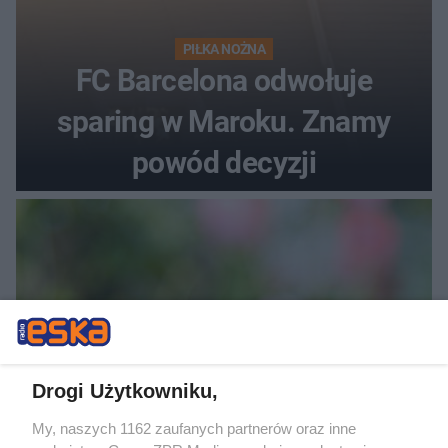
PIŁKA NOŻNA
FC Barcelona odwołuje
sparing w Maroku. Znamy
powód decyzji
Drogi Użytkowniku,
My, naszych 1162 zaufanych partnerów oraz inne
SPOSÓB NA SZKODNIKA