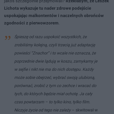
jakoś szczególnie przejmowali?
Rzekłabym, że Leszek
Lichota wykazuje tu nader zdrowe podejście
uspokajając malkontentów i naczelnych obrońców
zgodności z pierwowzorem
.
Śpieszę od razu uspokoić wszystkich, że
zrobiliśmy kolejną, czyli trzecią już adaptację
powieści “Znachor” i to wcale nie oznacza, że
poprzednie dwie lądują w koszu, zamykamy je
w sejfie i nikt nie ma do nich dostępu. Każdy
może sobie obejrzeć, wybrać swoją ulubioną,
porównać, zrobić z tym co zechce i wracać do
tych, do których będzie miał ochotę. Ja cały
czas powtarzam – to tylko kino, tylko film.
Niczyje życie od tego nie zależy
– skwitował w