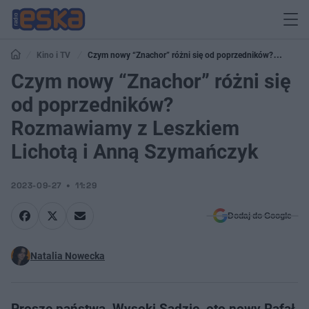
Kino i TV
Czym nowy “Znachor” różni się od poprzedników?
Rozmawiamy z Leszkiem Lichotą i Anną Szymańczyk
Czym nowy “Znachor” różni się
od poprzedników?
Rozmawiamy z Leszkiem
Lichotą i Anną Szymańczyk
2023-09-27
11:29
Dodaj do Google
Natalia Nowecka
Proszę państwa, Wysoki Sądzie, oto nowy Rafał