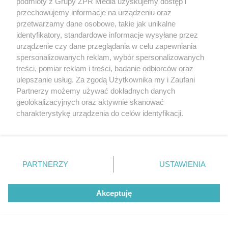
podmioty z Grupy ZPR Media uzyskujemy dostęp i
Kret znów rozkopuje trawnik?
przechowujemy informacje na urządzeniu oraz
przetwarzamy dane osobowe, takie jak unikalne
Wystarczy popularny produkt
identyfikatory, standardowe informacje wysyłane przez
z kuchni, by uciekł w
urządzenie czy dane przeglądania w celu zapewniania
spersonalizowanych reklam, wybór spersonalizowanych
popłochu
treści, pomiar reklam i treści, badanie odbiorców oraz
ulepszanie usług. Za zgodą Użytkownika my i Zaufani
Partnerzy możemy używać dokładnych danych
geolokalizacyjnych oraz aktywnie skanować
charakterystykę urządzenia do celów identyfikacji.
Ponieważ cenimy Twoją prywatność, prosimy o zgodę na
korzystanie z tych technologii poprzez kliknięcie
„Akceptuję”. Zgoda jest dobrowolna i zawsze możesz ją
zmienić/wycofać klikając przycisk ustawień prywatności
PARTNERZY
USTAWIENIA
znajdujący się w lewym dolnym rogu strony
. Niektóre
rodzaje przetwarzania danych nie wymagają zgody
KOSZYKÓWKA
Akceptuję
użytkownika, ale masz prawo sprzeciwić się takiemu
Przyczyna śmierci Brandona
przetwarzaniu. Preferencje będą miały zastosowanie tylko
na tej witrynie.
Clarke'a. Ujawniono wyniki