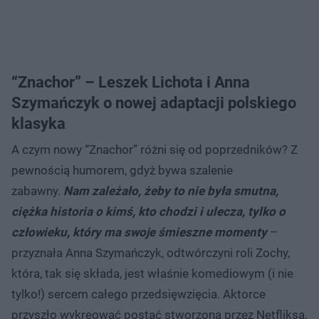
“Znachor” – Leszek Lichota i Anna
Szymańczyk o nowej adaptacji polskiego
klasyka
A czym nowy “Znachor” różni się od poprzedników? Z
pewnością humorem, gdyż bywa szalenie
zabawny.
Nam zależało, żeby to nie była smutna,
ciężka historia o kimś, kto chodzi i ulecza, tylko o
człowieku, który ma swoje śmieszne momenty
–
przyznała Anna Szymańczyk, odtwórczyni roli Zochy,
która, tak się składa, jest właśnie komediowym (i nie
tylko!) sercem całego przedsięwzięcia. Aktorce
przyszło wykreować postać stworzoną przez Netfliksa,