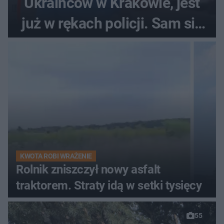
Ukraińców w Krakowie, jest
już w rękach policji. Sam się
zgłosił
KWOTA ROBI WRAŻENIE
Rolnik zniszczył nowy asfalt
traktorem. Straty idą w setki tysięcy
55