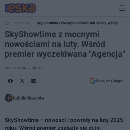
Kino i TV
SkyShowtime z mocnymi nowościami na luty. Wśród
premier wyczekiwana "Agencja"
SkyShowtime z mocnymi
nowościami na luty. Wśród
premier wyczekiwana "Agencja"
2025-02-04
14:09
Dodaj do Google
Natalia Nowecka
SkyShowtime – nowości i powroty na luty 2025
roku. Wśród premier znalazły się m.in.