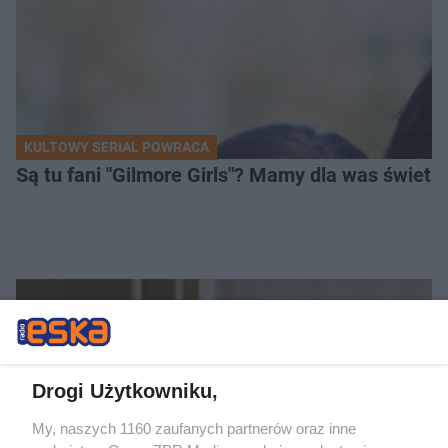
KULTOWY SERIAL POWRACA
Są tu fani "Gilmore Girls"? Mamy dla was świetn
Drogi Użytkowniku,
My, naszych 1160 zaufanych partnerów oraz inne