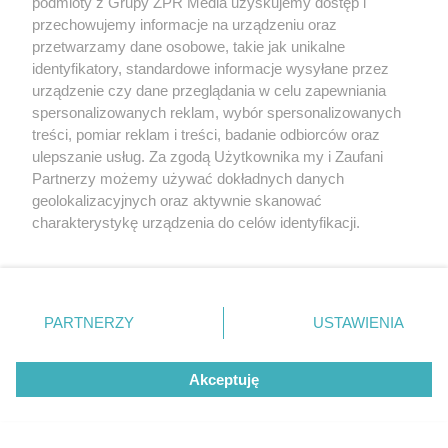
podmioty z Grupy ZPR Media uzyskujemy dostęp i
NA WSPÓLNEJ
przechowujemy informacje na urządzeniu oraz
Na Wspólnej, odcinek 4265: Agnieszka zostanie 
przetwarzamy dane osobowe, takie jak unikalne
identyfikatory, standardowe informacje wysyłane przez
skrupułów
urządzenie czy dane przeglądania w celu zapewniania
spersonalizowanych reklam, wybór spersonalizowanych
treści, pomiar reklam i treści, badanie odbiorców oraz
ulepszanie usług. Za zgodą Użytkownika my i Zaufani
LOKALNIE:
Partnerzy możemy używać dokładnych danych
geolokalizacyjnych oraz aktywnie skanować
charakterystykę urządzenia do celów identyfikacji.
19
Ponieważ cenimy Twoją prywatność, prosimy o zgodę na
korzystanie z tych technologii poprzez kliknięcie
„Akceptuję”. Zgoda jest dobrowolna i zawsze możesz ją
zmienić/wycofać klikając przycisk ustawień prywatności
PARTNERZY
USTAWIENIA
znajdujący się w lewym dolnym rogu strony
. Niektóre
rodzaje przetwarzania danych nie wymagają zgody
Akceptuję
użytkownika, ale masz prawo sprzeciwić się takiemu
przetwarzaniu. Preferencje będą miały zastosowanie tylko
na tej witrynie.
ZABÓJSTWO W MŁAWIE