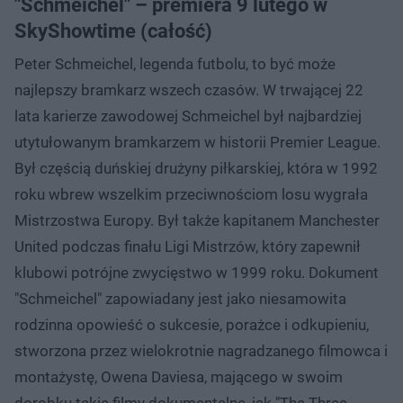
"Schmeichel" – premiera 9 lutego w
SkyShowtime (całość)
Peter Schmeichel, legenda futbolu, to być może
najlepszy bramkarz wszech czasów. W trwającej 22
lata karierze zawodowej Schmeichel był najbardziej
utytułowanym bramkarzem w historii Premier League.
Był częścią duńskiej drużyny piłkarskiej, która w 1992
roku wbrew wszelkim przeciwnościom losu wygrała
Mistrzostwa Europy. Był także kapitanem Manchester
United podczas finału Ligi Mistrzów, który zapewnił
klubowi potrójne zwycięstwo w 1999 roku. Dokument
"Schmeichel" zapowiadany jest jako niesamowita
rodzinna opowieść o sukcesie, porażce i odkupieniu,
stworzona przez wielokrotnie nagradzanego filmowca i
montażystę, Owena Daviesa, mającego w swoim
dorobku takie filmy dokumentalne, jak "The Three