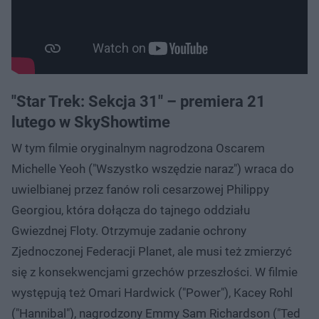
"Star Trek: Sekcja 31" – premiera 21
lutego w SkyShowtime
W tym filmie oryginalnym nagrodzona Oscarem
Michelle Yeoh ("Wszystko wszędzie naraz") wraca do
uwielbianej przez fanów roli cesarzowej Philippy
Georgiou, która dołącza do tajnego oddziału
Gwiezdnej Floty. Otrzymuje zadanie ochrony
Zjednoczonej Federacji Planet, ale musi też zmierzyć
się z konsekwencjami grzechów przeszłości. W filmie
występują też Omari Hardwick ("Power"), Kacey Rohl
("Hannibal"), nagrodzony Emmy Sam Richardson ("Ted