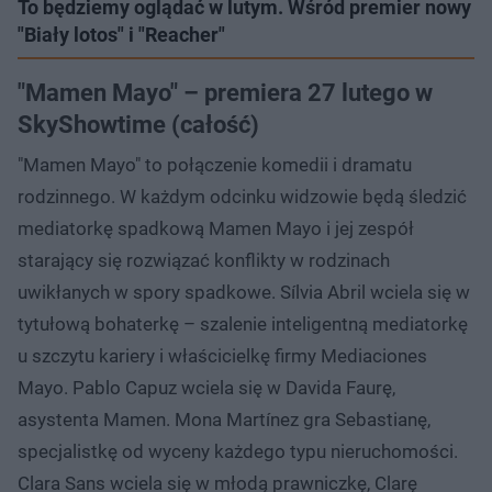
To będziemy oglądać w lutym. Wśród premier nowy
"Biały lotos" i "Reacher"
"Mamen Mayo" – premiera 27 lutego w
SkyShowtime (całość)
"Mamen Mayo" to połączenie komedii i dramatu
rodzinnego. W każdym odcinku widzowie będą śledzić
mediatorkę spadkową Mamen Mayo i jej zespół
starający się rozwiązać konflikty w rodzinach
uwikłanych w spory spadkowe. Sílvia Abril wciela się w
tytułową bohaterkę – szalenie inteligentną mediatorkę
u szczytu kariery i właścicielkę firmy Mediaciones
Mayo. Pablo Capuz wciela się w Davida Faurę,
asystenta Mamen. Mona Martínez gra Sebastianę,
specjalistkę od wyceny każdego typu nieruchomości.
Clara Sans wciela się w młodą prawniczkę, Clarę