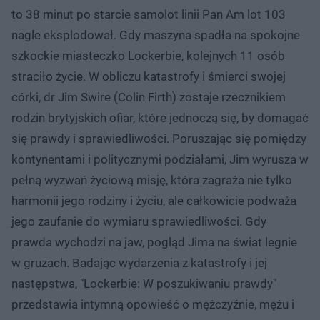
to 38 minut po starcie samolot linii Pan Am lot 103
nagle eksplodował. Gdy maszyna spadła na spokojne
szkockie miasteczko Lockerbie, kolejnych 11 osób
straciło życie. W obliczu katastrofy i śmierci swojej
córki, dr Jim Swire (Colin Firth) zostaje rzecznikiem
rodzin brytyjskich ofiar, które jednoczą się, by domagać
się prawdy i sprawiedliwości. Poruszając się pomiędzy
kontynentami i politycznymi podziałami, Jim wyrusza w
pełną wyzwań życiową misję, która zagraża nie tylko
harmonii jego rodziny i życiu, ale całkowicie podważa
jego zaufanie do wymiaru sprawiedliwości. Gdy
prawda wychodzi na jaw, pogląd Jima na świat legnie
w gruzach. Badając wydarzenia z katastrofy i jej
następstwa, "Lockerbie: W poszukiwaniu prawdy"
przedstawia intymną opowieść o mężczyźnie, mężu i