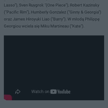
Lasso"), Sven Ruygrok "(One Piece"), Robert Kazinsky
("Pacific Rim"), Humberly Gonzalez ("Ginny & Georgia")
oraz James Hiroyuki Liao ("Barry"). W młodą Philippę
Georgiou wciela się Miku Martineau ("Kate").