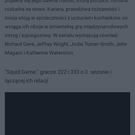
pojawia się jego dawna miłość, którą porzucił, romans
rozkwita na nowo. Kariera, prawdziwa tożsamość i
misja stoją w sprzeczności z uczuciem kochanków, co
wciąga ich oboje w śmiertelną grę międzynarodowych
intryg i szpiegostwa. W serialu występują również:
Richard Gere, Jeffrey Wright, Jodie Turner-Smith, John
Magaro i Katherine Waterston.
"Squid Game": gracze 222 i 333 o 3. sezonie i
łączącej ich relacji
Nie można odtworzyć wideo
Spróbuj ponownie