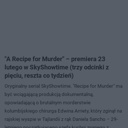
"A Recipe for Murder" – premiera 23
lutego w SkyShowtime (trzy odcinki z
pięciu, reszta co tydzień)
Oryginalny serial SkyShowtime. "Recipe for Murder" ma
być wciągającą produkcją dokumentalną,
opowiadającą o brutalnym morderstwie
kolumbijskiego chirurga Edwina Arriety, który zginął na
rajskiej wyspie w Tajlandii z rąk Daniela Sancho – 29-
letniego początkującego szefa kuchni znanego z