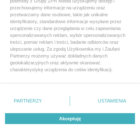
podmioty z Grupy ZPR Media uzyskujemy dostęp i
przechowujemy informacje na urządzeniu oraz
przetwarzamy dane osobowe, takie jak unikalne
identyfikatory, standardowe informacje wysyłane przez
urządzenie czy dane przeglądania w celu zapewniania
spersonalizowanych reklam, wybór spersonalizowanych
treści, pomiar reklam i treści, badanie odbiorców oraz
ulepszanie usług. Za zgodą Użytkownika my i Zaufani
Partnerzy możemy używać dokładnych danych
geolokalizacyjnych oraz aktywnie skanować
charakterystykę urządzenia do celów identyfikacji.
Ponieważ cenimy Twoją prywatność, prosimy o zgodę na
korzystanie z tych technologii poprzez kliknięcie
„Akceptuję”. Zgoda jest dobrowolna i zawsze możesz ją
Żaden utwór zamieszczony w serwisie nie może być powielany i
zmienić/wycofać klikając przycisk ustawień prywatności
rozpowszechniany lub dalej rozpowszechniany w jakikolwiek sposób (w
PARTNERZY
USTAWIENIA
tym także elektroniczny lub mechaniczny) na jakimkolwiek polu
znajdujący się w lewym dolnym rogu strony
. Niektóre
eksploatacji w jakiejkolwiek formie, włącznie z umieszczaniem w
rodzaje przetwarzania danych nie wymagają zgody
Internecie bez pisemnej zgody właściciela praw. Jakiekolwiek użycie lub
wykorzystanie utworów w całości lub w części z naruszeniem prawa,
Akceptuję
użytkownika, ale masz prawo sprzeciwić się takiemu
tzn. bez właściwej zgody, jest zabronione pod groźbą kary i może być
przetwarzaniu. Preferencje będą miały zastosowanie tylko
ścigane prawnie.
na tej witrynie.