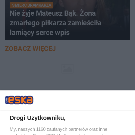
ŚMIERĆ BRAMKARZA
Nie żyje Mateusz Bąk. Żona
zmarłego piłkarza zamieściła
łamiący serce wpis
ZOBACZ WIĘCEJ
Drogi Użytkowniku,
My, naszych 1160 zaufanych partnerów oraz inne