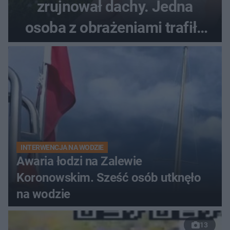
zrujnował dachy. Jedna
osoba z obrażeniami trafiła
do szpitala
INTERWENCJA NA WODZIE
Awaria łodzi na Zalewie
Koronowskim. Sześć osób utknęło
na wodzie
13