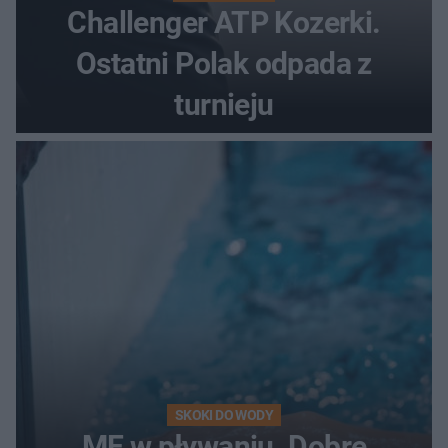
Challenger ATP Kozerki.
Ostatni Polak odpada z
turnieju
SKOKI DO WODY
ME w pływaniu. Dobre