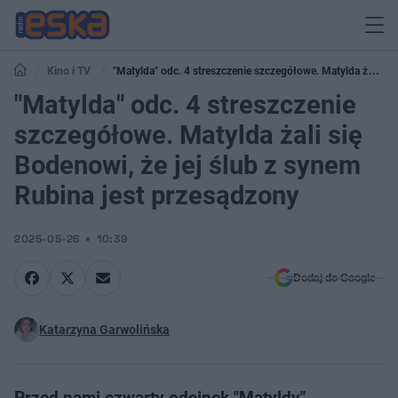
Kino i TV
"Matylda" odc. 4 streszczenie szczegółowe. Matylda żali się
Bodenowi, że jej ślub z synem Rubina jest przesądzony
"Matylda" odc. 4 streszczenie
szczegółowe. Matylda żali się
Bodenowi, że jej ślub z synem
Rubina jest przesądzony
2025-05-26
10:39
Dodaj do Google
Katarzyna Garwolińska
Przed nami czwarty odcinek "Matyldy",