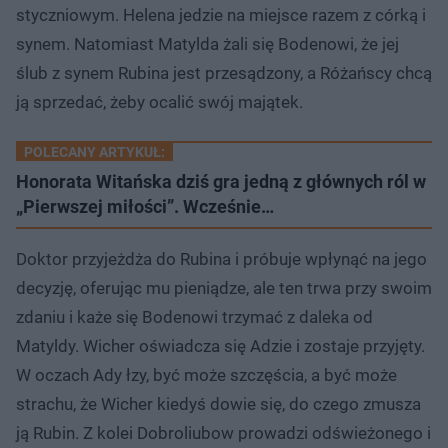
styczniowym. Helena jedzie na miejsce razem z córką i
synem. Natomiast Matylda żali się Bodenowi, że jej
ślub z synem Rubina jest przesądzony, a Różańscy chcą
ją sprzedać, żeby ocalić swój majątek.
POLECANY ARTYKUŁ:
Honorata Witańska dziś gra jedną z głównych ról w
„Pierwszej miłości”. Wcześnie…
Doktor przyjeżdża do Rubina i próbuje wpłynąć na jego
decyzję, oferując mu pieniądze, ale ten trwa przy swoim
zdaniu i każe się Bodenowi trzymać z daleka od
Matyldy. Wicher oświadcza się Adzie i zostaje przyjęty.
W oczach Ady łzy, być może szczęścia, a być może
strachu, że Wicher kiedyś dowie się, do czego zmusza
ją Rubin. Z kolei Dobroliubow prowadzi odświeżonego i