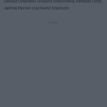
Dariusz Chojnacki, Grażyna Sobocińska, Ireneusz Czop,
Jędrzej Hycnar oraz Kamil Szeptycki.