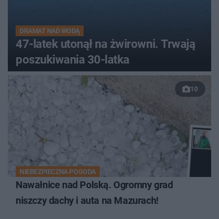
DRAMAT NAD WODĄ
47-latek utonął na żwirowni. Trwają
poszukiwania 30-latka
10
NIEBEZPIECZNA POGODA
Nawałnice nad Polską. Ogromny grad
niszczy dachy i auta na Mazurach!