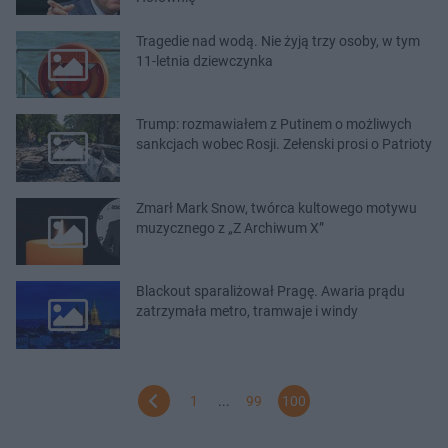
Tragedie nad wodą. Nie żyją trzy osoby, w tym
11-letnia dziewczynka
Trump: rozmawiałem z Putinem o możliwych
sankcjach wobec Rosji. Zełenski prosi o Patrioty
Zmarł Mark Snow, twórca kultowego motywu
muzycznego z „Z Archiwum X”
Blackout sparaliżował Pragę. Awaria prądu
zatrzymała metro, tramwaje i windy
1
...
99
100