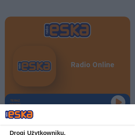
Radio Online
TERAZ
GRAMY
Drogi Użytkowniku,