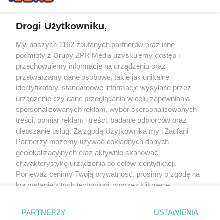
Drogi Użytkowniku,
My, naszych 1162 zaufanych partnerów oraz inne
Żaden utwór zamieszczony w serwisie nie może być powielany i
podmioty z Grupy ZPR Media uzyskujemy dostęp i
rozpowszechniany lub dalej rozpowszechniany w jakikolwiek sposób (w
tym także elektroniczny lub mechaniczny) na jakimkolwiek polu
przechowujemy informacje na urządzeniu oraz
eksploatacji w jakiejkolwiek formie, włącznie z umieszczaniem w Internecie
przetwarzamy dane osobowe, takie jak unikalne
bez pisemnej zgody właściciela praw. Jakiekolwiek użycie lub
wykorzystanie utworów w całości lub w części z naruszeniem prawa, tzn.
identyfikatory, standardowe informacje wysyłane przez
bez właściwej zgody, jest zabronione pod groźbą kary i może być ścigane
urządzenie czy dane przeglądania w celu zapewniania
prawnie.
spersonalizowanych reklam, wybór spersonalizowanych
treści, pomiar reklam i treści, badanie odbiorców oraz
ulepszanie usług. Za zgodą Użytkownika my i Zaufani
Partnerzy możemy używać dokładnych danych
geolokalizacyjnych oraz aktywnie skanować
charakterystykę urządzenia do celów identyfikacji.
O nas
Ponieważ cenimy Twoją prywatność, prosimy o zgodę na
korzystanie z tych technologii poprzez kliknięcie
Informacje prawne
„Akceptuję”. Zgoda jest dobrowolna i zawsze możesz ją
zmienić/wycofać klikając przycisk ustawień prywatności
Nasze serwisy
PARTNERZY
USTAWIENIA
znajdujący się w lewym dolnym rogu strony
. Niektóre