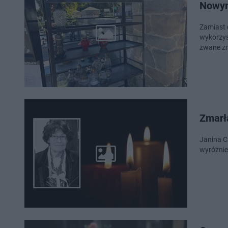
Nowym
Zamiast 
wykorzys
zwane zn
Zmarł
Janina Cz
wyróżnie