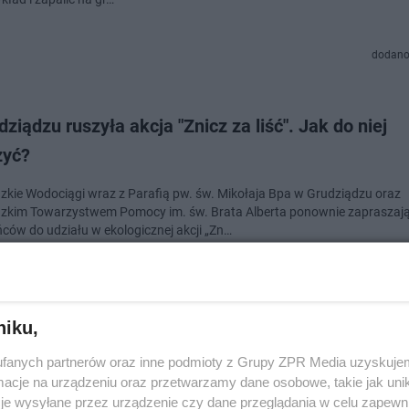
dodano
ziądzu ruszyła akcja "Znicz za liść". Jak do niej
zyć?
zkie Wodociągi wraz z Parafią pw. św. Mikołaja Bpa w Grudziądzu oraz
zkim Towarzystwem Pomocy im. św. Brata Alberta ponownie zapraszaj
ców do udziału w ekologicznej akcji „Zn…
dodano
niku,
jesz się na Wszystkich Świętych? Te ceny zniczy 
fanych partnerów oraz inne podmioty z Grupy ZPR Media uzyskujem
askoczyć
cje na urządzeniu oraz przetwarzamy dane osobowe, takie jak unika
je wysyłane przez urządzenie czy dane przeglądania w celu zapewn