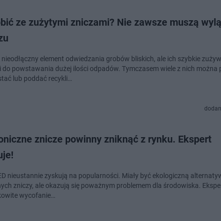
obić ze zużytymi zniczami? Nie zawsze muszą wy
zu
o nieodłączny element odwiedzania grobów bliskich, ale ich szybkie zuży
 do powstawania dużej ilości odpadów. Tymczasem wiele z nich można
tać lub poddać recykli…
dodan
oniczne znicze powinny zniknąć z rynku. Ekspert
je!
ED nieustannie zyskują na popularności. Miały być ekologiczną alternaty
nych zniczy, ale okazują się poważnym problemem dla środowiska. Eksper
łkowite wycofanie…