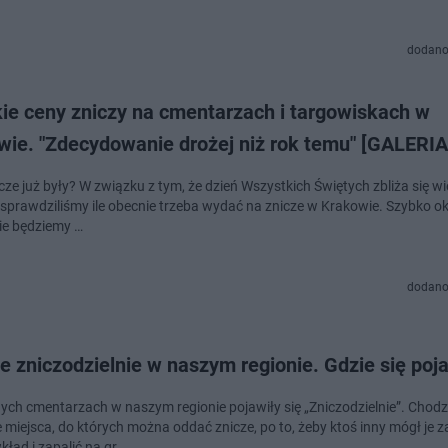
dodano
ie ceny zniczy na cmentarzach i targowiskach w
wie. "Zdecydowanie drożej niż rok temu" [GALERIA
cze już były? W związku z tym, że dzień Wszystkich Świętych zbliża się wi
 sprawdziliśmy ile obecnie trzeba wydać na znicze w Krakowie. Szybko ok
ie będziemy …
dodano
e zniczodzielnie w naszym regionie. Gdzie się poj
nych cmentarzach w naszym regionie pojawiły się „Zniczodzielnie”. Chodz
 miejsca, do których można oddać znicze, po to, żeby ktoś inny mógł je z
kład i zapalić na gr…