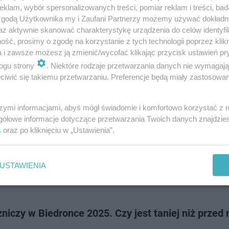
cy się 1 listopada to dla milionów Polaków czas zadumy i odwiedzin grob
klam, wybór spersonalizowanych treści, pomiar reklam i treści, bad
zych. Tradycyjnie wiąże się to również ze sporymi wydatkami na znicze. J
 zgodą Użytkownika my i Zaufani Partnerzy możemy używać dokład
spodziewać się w 202…
az aktywnie skanować charakterystykę urządzenia do celów identyfi
ść, prosimy o zgodę na korzystanie z tych technologii poprzez klikn
a i zawsze możesz ją zmienić/wycofać klikając przycisk ustawień pr
dodano
ogu strony
. Niektóre rodzaje przetwarzania danych nie wymagaj
iwić się takiemu przetwarzaniu. Preferencje będą miały zastosowanie
, żeby znicz dłużej się palił? Te sposoby mogą
ać się banalne, ale są skuteczne
szymi informacjami, abyś mógł świadomie i komfortowo korzystać z
gółowe informacje dotyczące przetwarzania Twoich danych znajdzi
óry gaśnie po kilku godzinach, potrafi zepsuć nastrój zadumy i pamięci. N
s
oraz po kliknięciu w „Ustawienia”.
 istnieją proste sposoby, dzięki którym płomień będzie palił się znacznie 
zy niesprzyjają…
USTAWIENIA
dodano
niczy w Biedronce 2025. Czy jest taniej niż przed