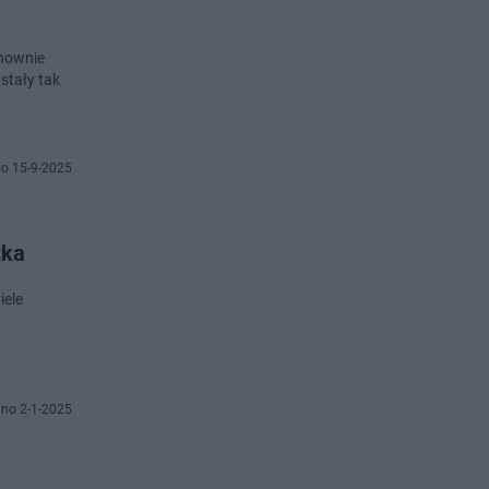
onownie
tały tak
o 15-9-2025
tka
iele
no 2-1-2025