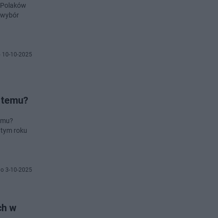
ć Polaków
y wybór
 10-10-2025
k temu?
temu?
 tym roku
o 3-10-2025
ch w