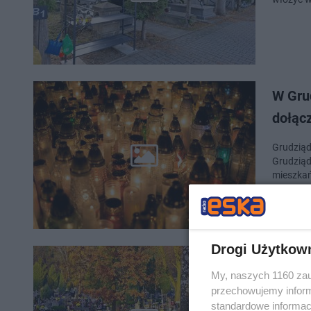
W Grud
dołąc
Grudziąd
Grudziąd
mieszkań
Drogi Użytkow
Szyku
My, naszych 1160 zau
cię z
przechowujemy informa
standardowe informac