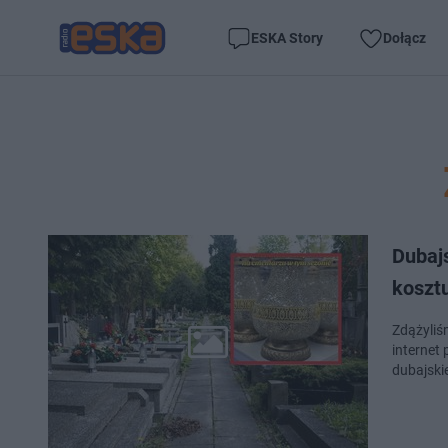
ESKA Story
Dołącz
Dubajs
kosztu
Zdążyliśm
internet
dubajski