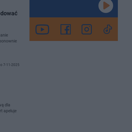
lądować
wanie
 ponownie
o 7-11-2025
wą dla
t apeluje