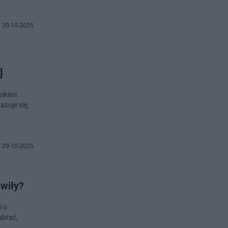
 30-10-2025
]
elkimi
azuje się,
 29-10-2025
awiły?
i o
abrać,