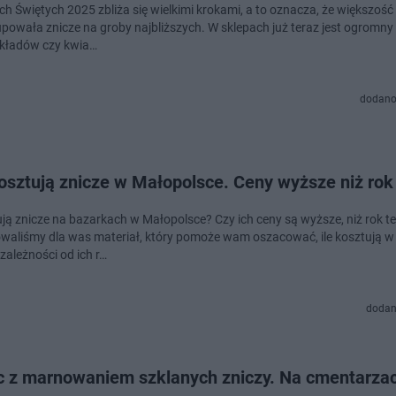
ch Świętych 2025 zbliża się wielkimi krokami, a to oznacza, że większoś
upowała znicze na groby najbliższych. W sklepach już teraz jest ogromn
wkładów czy kwia…
dodano
kosztują znicze w Małopolsce. Ceny wyższe niż ro
tują znicze na bazarkach w Małopolsce? Czy ich ceny są wyższe, niż rok 
waliśmy dla was materiał, który pomoże wam oszacować, ile kosztują w
zależności od ich r…
dodan
c z marnowaniem szklanych zniczy. Na cmentarza