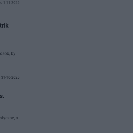
o 1-11-2025
trik
posób, by
 31-10-2025
s.
styczne, a