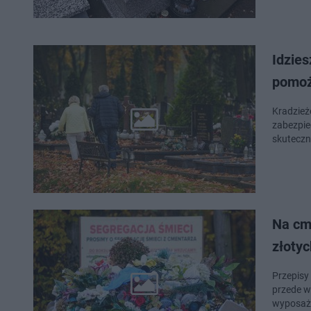
Idzies
pomoż
Kradzież
zabezpiec
skuteczn
Na cme
złoty
Przepisy
przede w
wyposażo