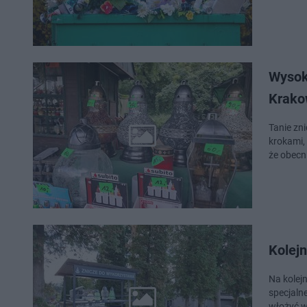
Wysok
Krako
Tanie zni
krokami,
że obecn
Kolejn
Na kolej
specjalne
włożyć w