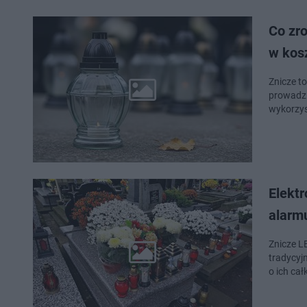
Co zr
w kos
Znicze t
prowadzi
wykorzys
Elektr
alarmu
Znicze L
tradycyj
o ich ca