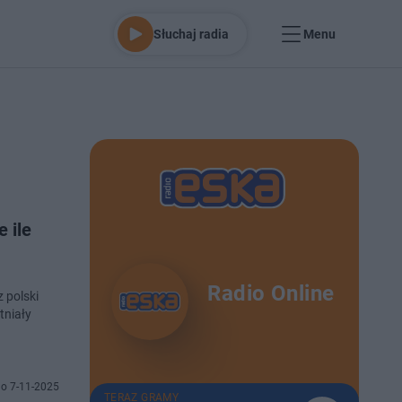
Słuchaj radia
Menu
 ile
Radio Online
 polski
tniały
o 7-11-2025
TERAZ GRAMY