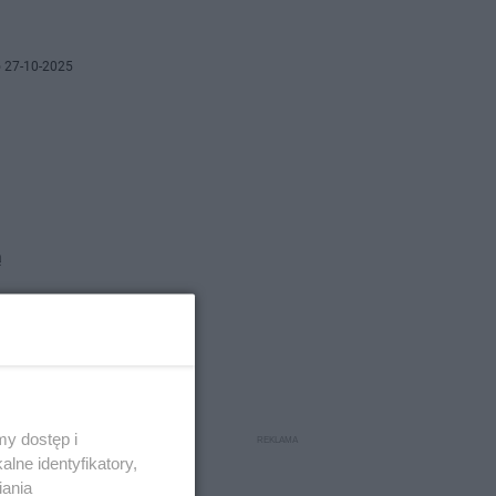
 27-10-2025
ą
 22-10-2025
mogą
y dostęp i
lne identyfikatory,
iania