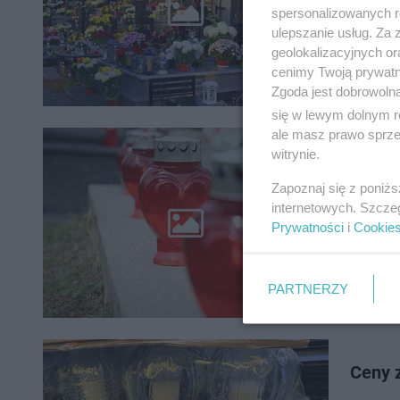
Zbliżają
spersonalizowanych re
najbliżs
ulepszanie usług. Za
możemy 
geolokalizacyjnych or
cenimy Twoją prywatno
Zgoda jest dobrowoln
się w lewym dolnym r
ale masz prawo sprzec
Co zrobić
witrynie.
wydaw
Zapoznaj się z poniż
internetowych. Szcze
Znicz, kt
Prywatności
i
Cookie
szczęście
nawet pr
PARTNERZY
Ceny z