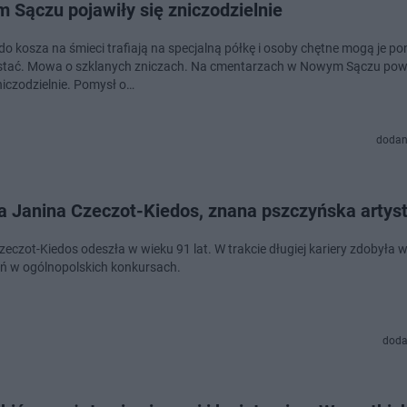
 Sączu pojawiły się zniczodzielnie
do kosza na śmieci trafiają na specjalną półkę i osoby chętne mogą je p
tać. Mowa o szklanych zniczach. Na cmentarzach w Nowym Sączu pows
iczodzielnie. Pomysł o…
dodan
a Janina Czeczot-Kiedos, znana pszczyńska artys
eczot-Kiedos odeszła w wieku 91 lat. W trakcie długiej kariery zdobyła w
ń w ogólnopolskich konkursach.
doda