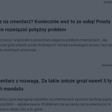
dodan
z na cmentarz? Koniecznie weź to ze sobą! Prosty 
e rozwiązać potężny problem
e zniczy i wiązanek to prawdziwa plaga na polskich cmentarzach. Jak
zyć grób bliskich przed złodziejami? Istnieje zaskakująco prosty i tani s
ie zniechęcić amatorów …
dodano
ntarz z rozwagą. Za takie znicze grozi nawet 5 ty
ch mandatu
 dotyczące segregacji odpadów na cmentarzach są coraz bardziej rygory
szystkim – egzekwowane. Problemem nie są same znicze solarne czy te
ne w diody LED, a to, gdzie…