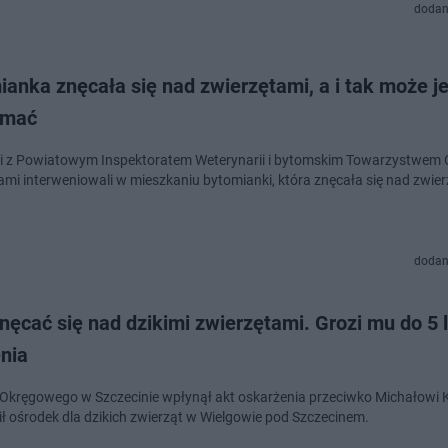
dodan
anka znęcała się nad zwierzętami, a i tak może j
ymać
ci z Powiatowym Inspektoratem Weterynarii i bytomskim Towarzystwem 
ami interweniowali w mieszkaniu bytomianki, która znęcała się nad zwier
dodan
znęcać się nad dzikimi zwierzętami. Grozi mu do 5 
nia
Okręgowego w Szczecinie wpłynął akt oskarżenia przeciwko Michałowi K.
ł ośrodek dla dzikich zwierząt w Wielgowie pod Szczecinem.