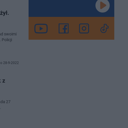
żył.
ad swoimi
Policji
o 28-9-2022
 z
tada 27
.