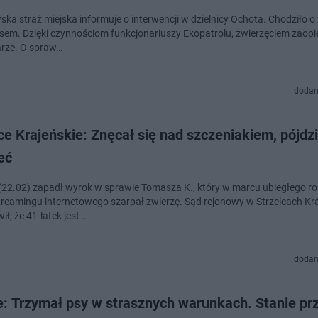
ka straż miejska informuje o interwencji w dzielnicy Ochota. Chodziło o
psem. Dzięki czynnościom funkcjonariuszy Ekopatrolu, zwierzęciem zaopi
rze. O spraw…
dodan
ce Krajeńskie: Znęcał się nad szczeniakiem, pójdz
eć
(22.02) zapadł wyrok w sprawie Tomasza K., który w marcu ubiegłego r
streamingu internetowego szarpał zwierzę. Sąd rejonowy w Strzelcach Kr
ł, że 41-latek jest …
dodan
e: Trzymał psy w strasznych warunkach. Stanie pr