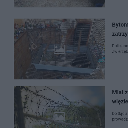
Bytomi
zatrz
Policjan
Zwierzęt
​Miał 
więzie
Do Sądu 
prowadzi