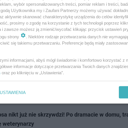
ura prowadzi postępowanie w sprawie transportu sześciu krów do rzeźni
klam, wybór spersonalizowanych treści, pomiar reklam i treści, bad
a drodze wojewódzkiej nr 815 w powiecie parczewskim skontrolowali ins
 zgodą Użytkownika my i Zaufani Partnerzy możemy używać dokład
tu drogowego. Trz…
az aktywnie skanować charakterystykę urządzenia do celów identyfi
ść, prosimy o zgodę na korzystanie z tych technologii poprzez klikn
a i zawsze możesz ją zmienić/wycofać klikając przycisk ustawień pr
dodan
ogu strony
. Niektóre rodzaje przetwarzania danych nie wymagaj
iwić się takiemu przetwarzaniu. Preferencje będą miały zastosowanie
: areszt dl 22-latka za znęcanie się nad kotem. G
więzienia
szymi informacjami, abyś mógł świadomie i komfortowo korzystać z
gółowe informacje dotyczące przetwarzania Twoich danych znajdzi
nowy w Gdyni zdecydował w piątek, że zatrzymany w środę 22-latek, któ
s
oraz po kliknięciu w „Ustawienia”.
kotem i publikował materiały o tym na portalach społecznościowych, trafi
 do aresztu. Mężcz…
USTAWIENIA
doda
sa nikt już nie skrzywdzi! Po dramacie w domu, tra
ę weterynarzy