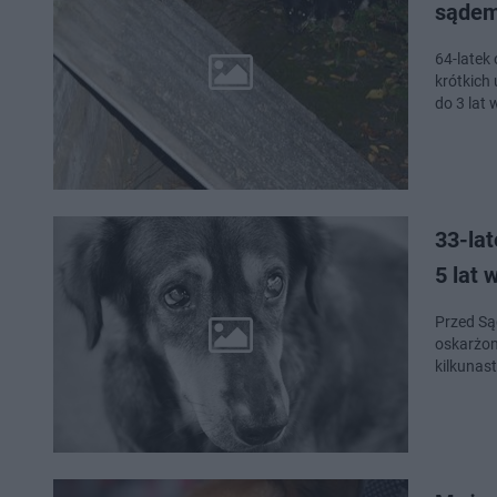
sąde
64-latek
krótkich 
do 3 lat 
33-lat
5 lat 
Przed Są
oskarżon
kilkunas