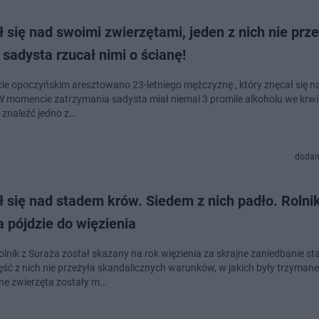
 się nad swoimi zwierzętami, jeden z nich nie prze
 sadysta rzucał nimi o ścianę!
ie opoczyńskim aresztowano 23-letniego mężczyznę , który znęcał się n
W momencie zatrzymania sadysta miał niemal 3 promile alkoholu we krwi. 
ę znaleźć jedno z…
dodan
 się nad stadem krów. Siedem z nich padło. Rolnik
 pójdzie do więzienia
rolnik z Suraża został skazany na rok więzienia za skrajne zaniedbanie s
ęść z nich nie przeżyła skandalicznych warunków, w jakich były trzymane
e zwierzęta zostały m…