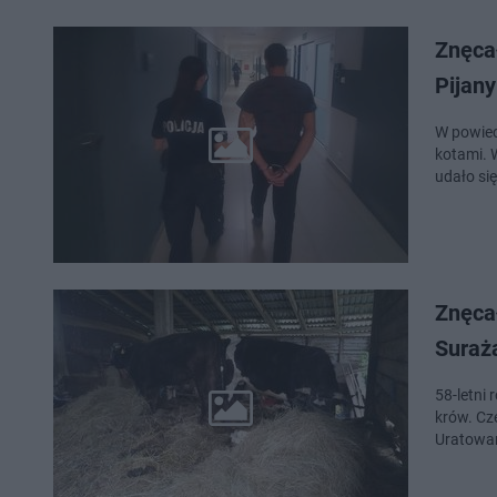
Znęcał
Pijany
W powiec
kotami. 
udało si
Znęcał
Suraża
58-letni 
krów. Cz
Uratowan