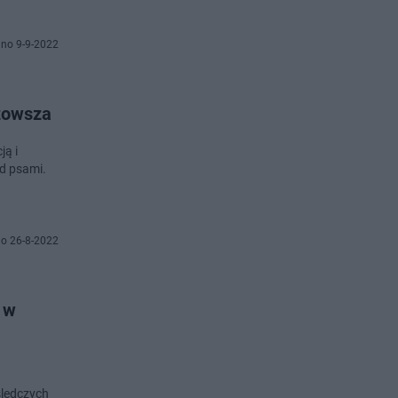
no 9-9-2022
azowsza
ją i
ad psami.
o 26-8-2022
 w
śledczych