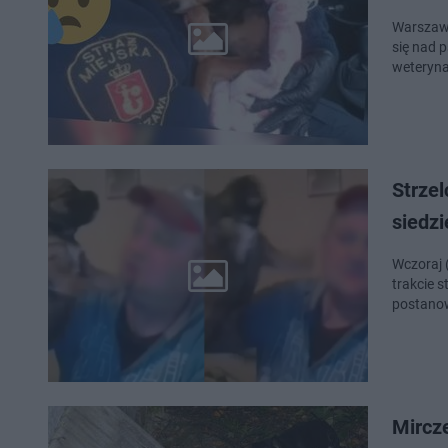
Warszaws
się nad 
weteryna
Strzel
siedzi
Wczoraj 
trakcie 
postanowi
Mircz