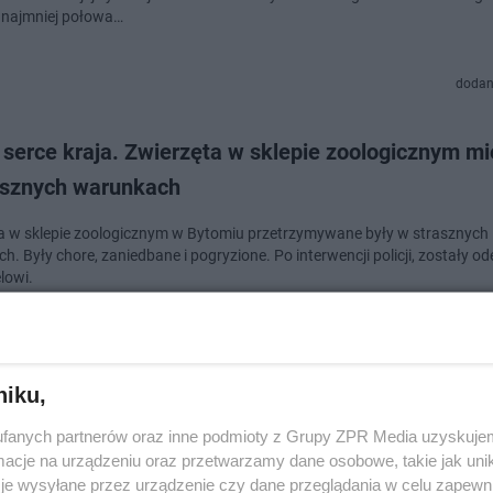
 najmniej połowa…
dodan
 serce kraja. Zwierzęta w sklepie zoologicznym m
asznych warunkach
a w sklepie zoologicznym w Bytomiu przetrzymywane były w strasznych
. Były chore, zaniedbane i pogryzione. Po interwencji policji, zostały o
lowi.
doda
niku,
o do znęcania się nad krowami? W sprawę włączyła
fanych partnerów oraz inne podmioty z Grupy ZPR Media uzyskujem
ka prokuratura
cje na urządzeniu oraz przetwarzamy dane osobowe, takie jak unika
je wysyłane przez urządzenie czy dane przeglądania w celu zapewn