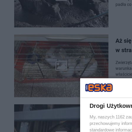
padła co
Aż się
w str
Zwierzęt
warunkach
właścicie
Drogi Użytkow
Doszł
My, naszych 1162 zau
lubels
przechowujemy informa
standardowe informac