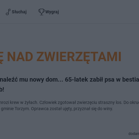
Słuchaj
Wygraj
Ę NAD ZWIERZĘTAMI
naleźć mu nowy dom... 65-latek zabił psa w bestia
b!
rozi krew w żyłach. Człowiek zgotował zwierzęciu straszny los. Do okr
 gminie Torzym. Oprawca został ujęty, przyznał się do winy.
dodan