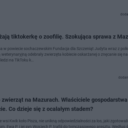
doda
żają tiktokerkę o zoofilię. Szokująca sprawa z M
ca w powiecie sochaczewskim Fundacja dla Szczeniąt Judyta wraz z polic
ą weterynaryjną odebrały zwierzęta kobiecie oskarżanej o znęcanie się n
ledzi na TikToku k…
dodan
o zwierząt na Mazurach. Właściciele gospodarstwa
ie. Co dzieje się z ocalałym stadem?
e wsi Kwik koło Pisza, nie unikną odpowiedzialności za los, jaki zgotowali
m. Ewa P. i jej syn Wojciech P. trafili do tymczasowego aresztu. Według 