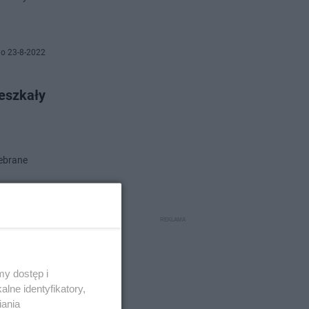
o 23-8-2022
ieszkały
debrane
no 1-8-2022
 się
y dostęp i
lne identyfikatory,
iania