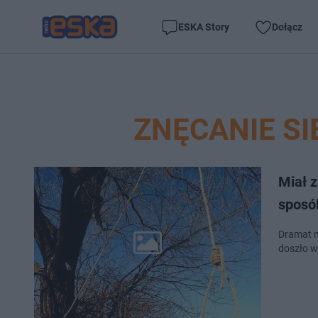
ESKA Story
Dołącz
ZNĘCANIE SI
Miał z
sposó
Dramat m
doszło w