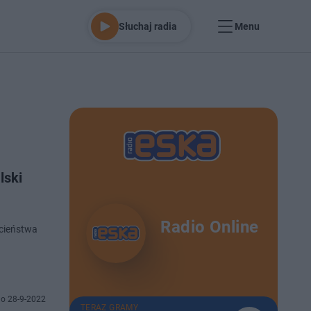
Słuchaj radia
Menu
lski
Radio Online
ucieństwa
o 28-9-2022
TERAZ GRAMY