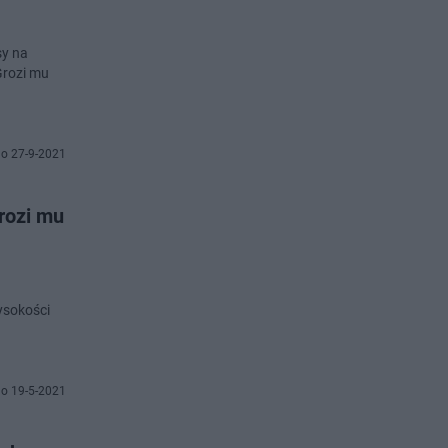
sy na
Grozi mu
o 27-9-2021
rozi mu
a
ysokości
o 19-5-2021