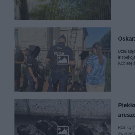
Oskar
Działają
inspekcj
Kobietę ś
Piekł
areszc
Rolnicy z
zwierzęto