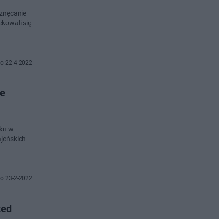
 znęcanie
ekowali się
o 22-4-2022
ie
oku w
ajeńskich
o 23-2-2022
zed