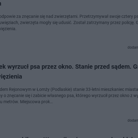
m
 odpowie za znęcanie się nad zwierzętami. Przetrzymywał swoje cztery p
uwięziach, zwierzęta mogły się udusić. Został zatrzymany przez policję. 
więzienia.
dodan
ek wyrzucł psa przez okno. Stanie przed sądem. G
więzienia
dem Rejonowym w Łomży (Podlaskie) stanie 33-letni mieszkaniec miast
y o znęcanie się i zabicie własnego psa, którego wyrzucił przez okno z w
tu metrów. Miejscowa prok…
dodan