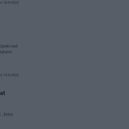
o 16-9-2022
e
Opieki nad
zętami.
o 15-9-2022
lat
, który