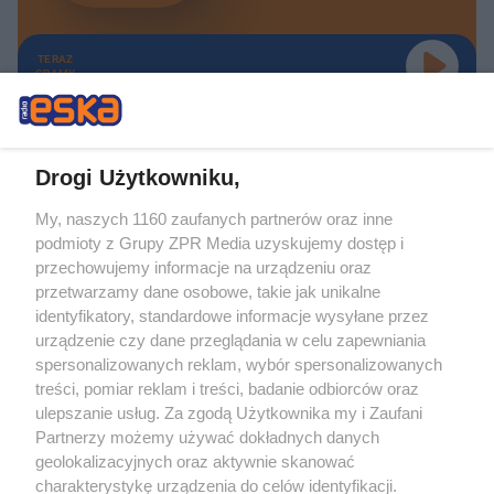
TERAZ
GRAMY
Drogi Użytkowniku,
My, naszych 1160 zaufanych partnerów oraz inne
Żaden utwór zamieszczony w serwisie nie może być powielany i
podmioty z Grupy ZPR Media uzyskujemy dostęp i
rozpowszechniany lub dalej rozpowszechniany w jakikolwiek sposób (w
tym także elektroniczny lub mechaniczny) na jakimkolwiek polu
przechowujemy informacje na urządzeniu oraz
eksploatacji w jakiejkolwiek formie, włącznie z umieszczaniem w Internecie
przetwarzamy dane osobowe, takie jak unikalne
bez pisemnej zgody właściciela praw. Jakiekolwiek użycie lub
identyfikatory, standardowe informacje wysyłane przez
wykorzystanie utworów w całości lub w części z naruszeniem prawa, tzn.
bez właściwej zgody, jest zabronione pod groźbą kary i może być ścigane
urządzenie czy dane przeglądania w celu zapewniania
prawnie.
spersonalizowanych reklam, wybór spersonalizowanych
treści, pomiar reklam i treści, badanie odbiorców oraz
ulepszanie usług. Za zgodą Użytkownika my i Zaufani
Partnerzy możemy używać dokładnych danych
geolokalizacyjnych oraz aktywnie skanować
charakterystykę urządzenia do celów identyfikacji.