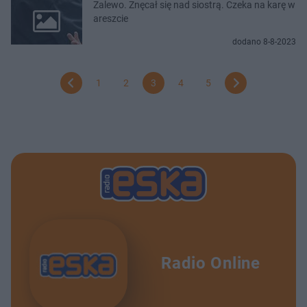
Zalewo. Znęcał się nad siostrą. Czeka na karę w
areszcie
dodano 8-8-2023
1
2
3
4
5
Radio Online